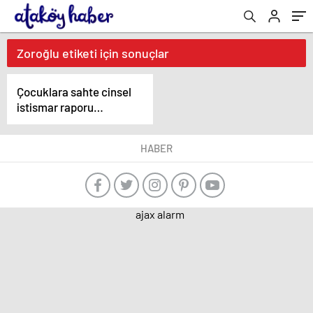
Zoroğlu etiketi için sonuçlar
Çocuklara sahte cinsel
istismar raporu
hazırladığı iddia edilen
doktorun
HABER
yargılanmasına
başlandı
ajax alarm