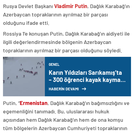
Rusya Devlet Başkanı
Vladimir Putin
, Dağlık Karabağ’ın
Azerbaycan topraklarının ayrılmaz bir parçası
olduğunu ifade etti.
Rossiya 1’e konuşan Putin, Dağlık Karabağ’ın aidiyeti ile
ilgili değerlendirmesinde bölgenin Azerbaycan
topraklarının ayrılmaz bir parçası olduğunu söyledi.
GENEL
Karın Yıldızları Sarıkamış’ta
– 300 öğrenci kayak kaymayı
öğreniyor
HABERİN DEVAMI
Putin, “
Ermenistan
, Dağlık Karabağ’ın bağımsızlığını ve
egemenliğini tanımadı. Bu, uluslararası hukuk
açısından hem Dağlık Karabağ’ın hem de ona komşu
tüm bölgelerin Azerbaycan Cumhuriyeti topraklarının