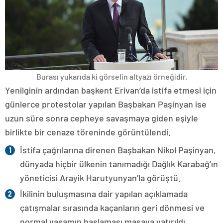
Burası yukarıda ki görselin altyazı örneğidir.
Yenilginin ardından başkent Erivan’da istifa etmesi için
günlerce protestolar yapılan Başbakan Paşinyan ise
uzun süre sonra cepheye savaşmaya giden eşiyle
birlikte bir cenaze töreninde görüntülendi.
İstifa çağrılarına direnen Başbakan Nikol Paşinyan,
dünyada hiçbir ülkenin tanımadığı Dağlık Karabağ’ın
yöneticisi Arayik Harutyunyan’la görüştü.
İkilinin buluşmasına dair yapılan açıklamada
çatışmalar sırasında kaçanların geri dönmesi ve
normal yaşamın başlaması masaya yatırıldı.