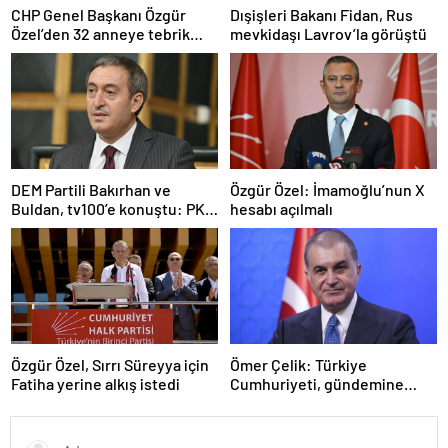
CHP Genel Başkanı Özgür
Dışişleri Bakanı Fidan, Rus
Özel’den 32 anneye tebrik
mevkidaşı Lavrov’la görüştü
telefonu
DEM Partili Bakırhan ve
Özgür Özel: İmamoğlu’nun X
Buldan, tv100’e konuştu: PKK
hesabı açılmalı
ne zaman kendini feshedecek
Özgür Özel, Sırrı Süreyya için
Ömer Çelik: Türkiye
Fatiha yerine alkış istedi
Cumhuriyeti, gündemine
hakimdir