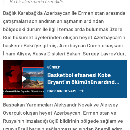
Bu bir alıntı metin örneğidir.
Dağlık Karabağ’da Azerbaycan ile Ermenistan arasında
çatışmaları sonlandıran anlaşmanın ardından
bölgedeki durum ile ilgili temaslarda bulunmak üzere
Rus hükümet üyelerinden oluşan heyet Azerbaycan’ın
başkenti Bakü’ye gitmiş, Azerbaycan Cumhurbaşkanı
İlham Aliyev, Rusya Dışişleri Bakanı Sergey Lavrov’dur.
GÜNDEM
Basketbol efsanesi Kobe
Bryant’ın ölümünün ardından
4 yıl geçti
HABERİN DEVAMI
Başbakan Yardımcıları Aleksandr Novak ve Aleksey
Overçuk oluşan heyet Azerbaycan, Ermenistan ve
Rusya’nın imzaladığı üçlü bildirinin bölgede sağlam ve
uzun süreli barışın sağlanması açısından önemli adım