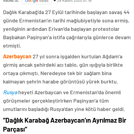
29 Kasım 2020 01:16
ABONE OL
News
Dağlık Karabağ’da 27 Eylül tarihinde başlayan savaş 44
günde Ermenistan’ın tarihi mağlubiyetiyle sona ermiş,
yenilginin ardından Erivan’da başlayan protestolar
Başbakan Paşinyan’a istifa çağrılarıyla günlerce devam
etmişti.
Azerbaycan
27 yıl sonra işgalden kurtulan Ağdam’a
girmiş ancak şehirdeki acı tablo, gün ışığıyla birlikte
ortaya çıkmıştı. Neredeyse tek bir sağlam bina
kalmayan şehrin harabe görüntüsü yürek burktu.
Rusya
heyeti Azerbaycan ve Ermenistan’da önemli
görüşmeler gerçekleştirirken Paşinyan’a tüm
umutlarını başladığı Rusya’dan yine kötü haber geldi.
“Dağlık Karabağ Azerbaycan’ın Ayrılmaz Bir
Parçası”