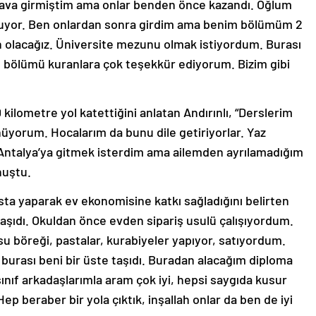
ınava girmiştim ama onlar benden önce kazandı. Oğlum
okuyor. Ben onlardan sonra girdim ama benim bölümüm 2
n olacağız. Üniversite mezunu olmak istiyordum. Burası
, bölümü kuranlara çok teşekkür ediyorum. Bizim gibi
lometre yol katettiğini anlatan Andırınlı, “Derslerim
nüyorum. Hocalarım da bunu dile getiriyorlar. Yaz
n Antalya’ya gitmek isterdim ama ailemden ayrılamadığım
nuştu.
a yaparak ev ekonomisine katkı sağladığını belirten
 taşıdı. Okuldan önce evden sipariş usulü çalışıyordum.
su böreği, pastalar, kurabiyeler yapıyor, satıyordum.
urası beni bir üste taşıdı. Buradan alacağım diploma
nıf arkadaşlarımla aram çok iyi, hepsi saygıda kusur
p beraber bir yola çıktık, inşallah onlar da ben de iyi