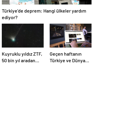
Türkiye’de deprem: Hangi ülkeler yardım
ediyor?
Kuyruklu yıldız ZTF,
Geçen haftanın
50 bin yıl aradan
Türkiye ve Dünya
sonra Dünya’ya ilk
gündemini takip
kez çok yaklaşacak
ettiniz mi?