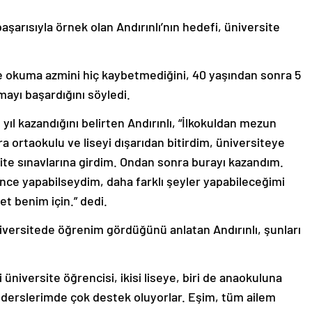
aşarısıyla örnek olan Andırınlı’nın hedefi, üniversite
 de okuma azmini hiç kaybetmediğini, 40 yaşından sonra 5
ayı başardığını söyledi.
 yıl kazandığını belirten Andırınlı, “İlkokuldan mezun
ortaokulu ve liseyi dışarıdan bitirdim, üniversiteye
ite sınavlarına girdim. Ondan sonra burayı kazandım.
e yapabilseydim, daha farklı şeyler yapabileceğimi
t benim için.” dedi.
iversitede öğrenim gördüğünü anlatan Andırınlı, şunları
 üniversite öğrencisi, ikisi liseye, biri de anaokuluna
 derslerimde çok destek oluyorlar. Eşim, tüm ailem