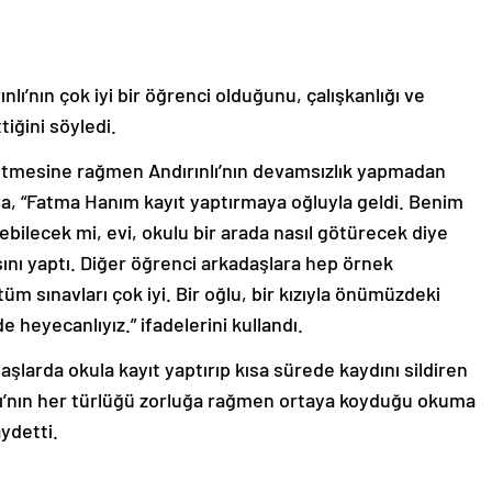
nlı’nın çok iyi bir öğrenci olduğunu, çalışkanlığı ve
iğini söyledi.
tetmesine rağmen Andırınlı’nın devamsızlık yapmadan
kaya, “Fatma Hanım kayıt yaptırmaya oğluyla geldi. Benim
rebilecek mi, evi, okulu bir arada nasıl götürecek diye
nı yaptı. Diğer öğrenci arkadaşlara hep örnek
üm sınavları çok iyi. Bir oğlu, bir kızıyla önümüzdeki
 heyecanlıyız.” ifadelerini kullandı.
yaşlarda okula kayıt yaptırıp kısa sürede kaydını sildiren
lı’nın her türlüğü zorluğa rağmen ortaya koyduğu okuma
aydetti.