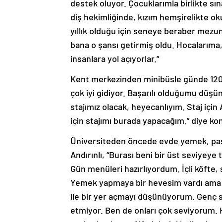
destek oluyor. Çocuklarımla birlikte s
diş hekimliğinde, kızım hemşirelikte 
yıllık olduğu için seneye beraber mezu
bana o şansı getirmiş oldu. Hocalarıma
insanlara yol açıyorlar.”
Kent merkezinden minibüsle günde 120 ki
çok iyi gidiyor. Başarılı olduğumu düşü
stajımız olacak, heyecanlıyım. Staj içi
için stajımı burada yapacağım.” diye ko
Üniversiteden öncede evde yemek, past
Andırınlı, “Burası beni bir üst seviyeye
Gün menüleri hazırlıyordum. İçli köfte, 
Yemek yapmaya bir hevesim vardı ama b
ile bir yer açmayı düşünüyorum. Genç sı
etmiyor. Ben de onları çok seviyorum. He