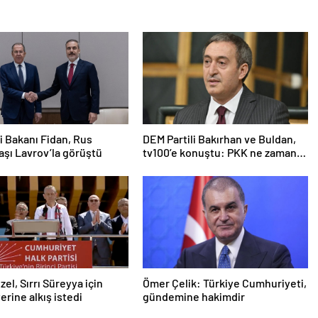
ri Bakanı Fidan, Rus
DEM Partili Bakırhan ve Buldan,
şı Lavrov’la görüştü
tv100’e konuştu: PKK ne zaman
kendini feshedecek
zel, Sırrı Süreyya için
Ömer Çelik: Türkiye Cumhuriyeti,
erine alkış istedi
gündemine hakimdir