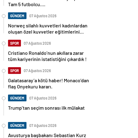
Tam 5 futbolcu….
GÜNDEM
07 Ağustos 2026
Norweç silahlı kuvvetleri kadınlardan
oluşan özel kuvvetler eğitimlerini
başlattı.
SPOR
07 Ağustos 2026
Cristiano Ronaldo’nun akıllara zarar
tüm kariyerinin istatistiğini çıkardık !
SPOR
07 Ağustos 2026
Galatasaray’a kötü haber! Monaco’dan
flaş Onyekuru kararı.
GÜNDEM
07 Ağustos 2026
Trump’tan seçim sonrası ilk mülakat
GÜNDEM
07 Ağustos 2026
Avusturya başbakanı Sebastian Kurz