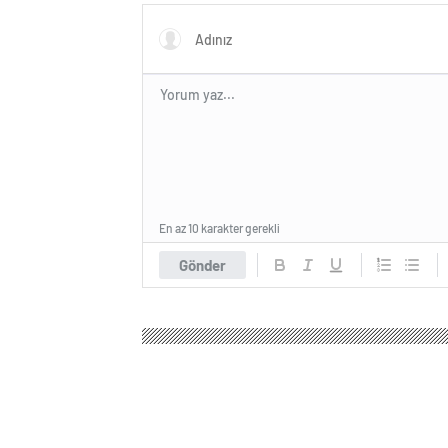
En az 10 karakter gerekli
Gönder
Ataköy Haber
Gündem
3.Sayfa
Resmi Gazete
Resmi Gazete bugün