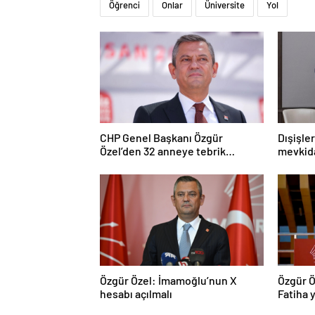
Öğrenci
Onlar
Üniversite
Yol
CHP Genel Başkanı Özgür
Dışişle
Özel’den 32 anneye tebrik
mevkida
telefonu
Özgür Özel: İmamoğlu’nun X
Özgür Ö
hesabı açılmalı
Fatiha y