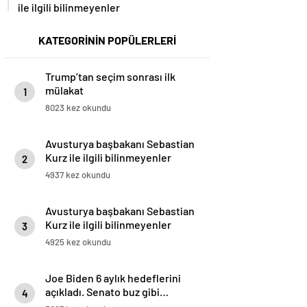
ile ilgili bilinmeyenler
KATEGORİNİN POPÜLERLERİ
Trump’tan seçim sonrası ilk
mülakat
1
8023 kez okundu
Avusturya başbakanı Sebastian
Kurz ile ilgili bilinmeyenler
2
4937 kez okundu
Avusturya başbakanı Sebastian
Kurz ile ilgili bilinmeyenler
3
4925 kez okundu
Joe Biden 6 aylık hedeflerini
açıkladı. Senato buz gibi…
4