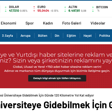
DOLAR
EURO
ALTIN
BITCOIN
47,7210
55,0404
6.497,81
%
0.05%
-0.13%
0,08
Ekonomi
Spor
Kadın
Foto Galeri
Videolar
3.Sayfa
Avrupa
Bülten
Din
Eğitim
Hayat
Politika
si Üniversiteye Gidebilmek İçin Günde 120 Kilometre Yol Kat ediyor
iversiteye Gidebilmek İçin