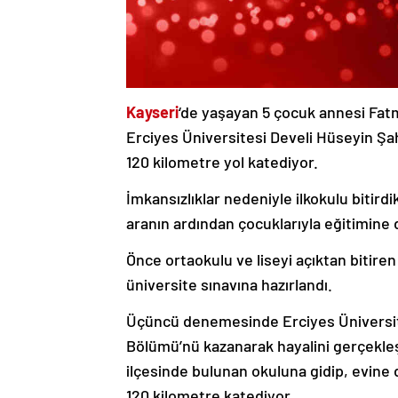
Kayseri
‘de yaşayan 5 çocuk annesi Fatm
Erciyes Üniversitesi Develi Hüseyin Şa
120 kilometre yol katediyor.
İmkansızlıklar nedeniyle ilkokulu bitirdi
aranın ardından çocuklarıyla eğitimine 
Önce ortaokulu ve liseyi açıktan bitiren
üniversite sınavına hazırlandı.
Üçüncü denemesinde Erciyes Üniversite
Bölümü’nü kazanarak hayalini gerçekleşt
ilçesinde bulunan okuluna gidip, evine 
120 kilometre katediyor.