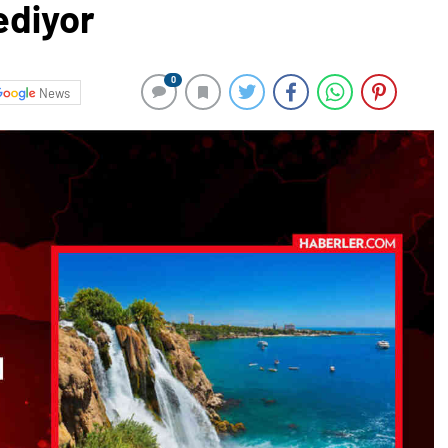
ediyor
0
News