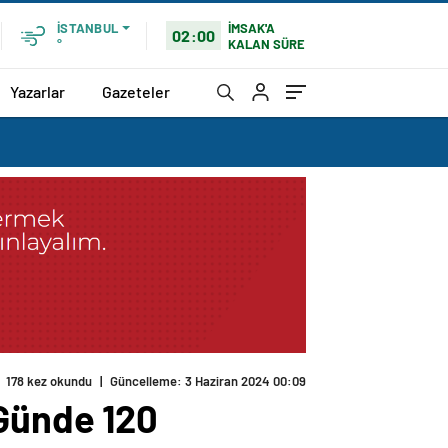
İMSAK'A
İSTANBUL
02:00
KALAN SÜRE
°
Yazarlar
Gazeteler
 Günde 120