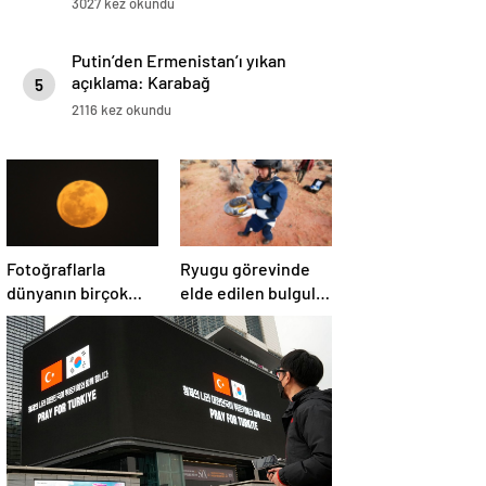
3027 kez okundu
Putin’den Ermenistan’ı yıkan
açıklama: Karabağ
5
Azerbaycan’ın ayrılmaz bir
2116 kez okundu
parçasıdır!
Fotoğraflarla
Ryugu görevinde
dünyanın birçok
elde edilen bulgular
yerinden ‘Süper Ay’
suyun dünyaya
manzaraları
asteroitlerce
getirilmiş
olabileceğini
gösteriyor