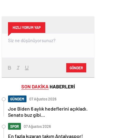
HIZLI YORUM YAP
GÖNDER
SON DAKİKA
HABERLERİ
GÜNDEM
07 Ağustos 2026
Joe Biden 6 aylık hedeflerini açıkladı.
Senato buz gibi…
SPOR
07 Ağustos 2026
En fazla kızaran takım Antalyaspor!