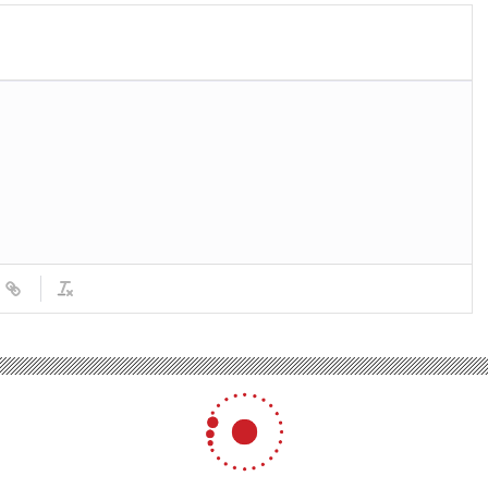
 bugün (11 Mayıs) kararları neler? Resmi Gazete atama kararları 2024!
 (11 Mayıs) kararları nele