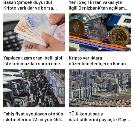
Bakan Şimşek duyurdu!
Yeni Seçil Erzan vakasıyla
Kripto varlıklar ve borsa
ilgili Denizbank’tan açıklama
kazançlarına vergi geliyor
var: Biz biraz günah keçisi
olduk
Yapılacak zam oranı belli gibi!
Kripto varlıklara
İşte temmuzdan sonra emekli
düzenlemeler içeren kanun
ve memurun alacağı maaş
teklifi TBMM’de kabul edilerek
yasalaştı
Fahiş fiyat uygulayan otobüs
TÜİK konut satış
işletmelerine 23 milyon 453
istatistiklerini paylaştı: Mayıs
bin lira ceza verildi
ayında 110 bin 588 konut
satıldı