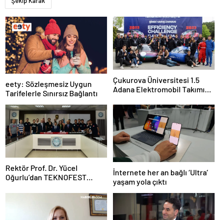
Şekip Karak
Çukurova Üniversitesi 1.5
eety: Sözleşmesiz Uygun
Adana Elektromobil Takımı
Tarifelerle Sınırsız Bağlantı
yine şampiyon oldu
Rektör Prof. Dr. Yücel
İnternete her an bağlı ‘Ultra’
Oğurlu’dan TEKNOFEST
yaşam yola çıktı
finalistlerine teşekkür