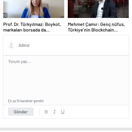
Prof. Dr. Türkyılmaz: Boykot,
Mehmet Çamır: Genç nüfus,
markaları borsada da
Türkiye’nin Blockchain
etkileyebilir
alanındaki gücü
En az 10 karakter gerekli
Gönder