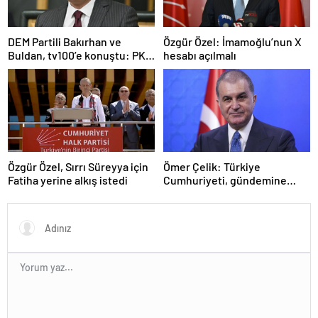
DEM Partili Bakırhan ve
Özgür Özel: İmamoğlu’nun X
Buldan, tv100’e konuştu: PKK
hesabı açılmalı
ne zaman kendini feshedecek
Özgür Özel, Sırrı Süreyya için
Ömer Çelik: Türkiye
Fatiha yerine alkış istedi
Cumhuriyeti, gündemine
hakimdir