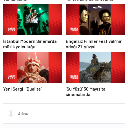
İstanbul Modern Sinema’da
Engelsiz Filmler Festivali’nin
müzik yolculuğu
odağı 21. yüzyıl
Yeni Sergi: ‘Dualite’
‘Su Yüzü’ 30 Mayıs’ta
sinemalarda