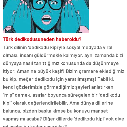
Türk dedikodusu
neden haber
oldu?
Türk dilinin ‘dedikodu kipi’yle sosyal medyada viral
olması, insanı güldürmekle kalmıyor, aynı zamanda bizi
dünyaya nasıl tanıttığımız konusunda da düşünmeye
itiyor. Aman ne büyük keşif! Bizim gramere eklediğimiz
bu kip, meğer dedikodu için yaratılmışmış! Tabii ki,
kendi gözlerimizle görmediğimiz şeyleri anlatırken
“mış” demek, asırlar boyunca süregelen bir “dedikodu
kipi” olarak değerlendirilebilir. Ama dünya dillerine
bakınca, bizden başka kimse bu konuyu manşet
yapmış mı acaba? Diğer dillerde ‘dedikodu kipi’ yok diye
mi acaba bu kadar şaşırdılar?