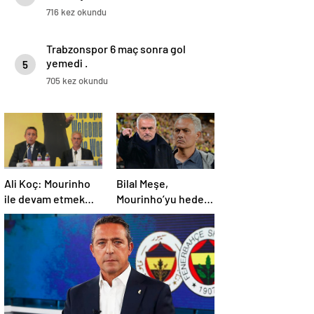
716 kez okundu
Trabzonspor 6 maç sonra gol
yemedi .
5
705 kez okundu
Ali Koç: Mourinho
Bilal Meşe,
ile devam etmek
Mourinho’yu hedef
istiyoruz
aldı: Ayrılık vakti!
Fenerbahçe’ye
teknik direktör
önerisi