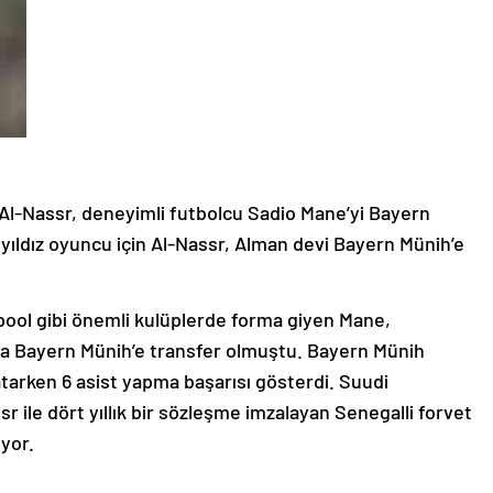
 Al-Nassr, deneyimli futbolcu Sadio Mane’yi Bayern
u yıldız oyuncu için Al-Nassr, Alman devi Bayern Münih’e
ool gibi önemli kulüplerde forma giyen Mane,
ında Bayern Münih’e transfer olmuştu. Bayern Münih
tarken 6 asist yapma başarısı gösterdi. Suudi
r ile dört yıllık bir sözleşme imzalayan Senegalli forvet
ıyor.