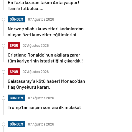
En fazla kızaran takım Antalyaspor!
Tam 5 futbolcu….
GÜNDEM
07 Ağustos 2026
Norweç silahlı kuvvetleri kadınlardan
oluşan özel kuvvetler eğitimlerini
başlattı.
SPOR
07 Ağustos 2026
Cristiano Ronaldo’nun akıllara zarar
tüm kariyerinin istatistiğini çıkardık !
SPOR
07 Ağustos 2026
Galatasaray’a kötü haber! Monaco’dan
flaş Onyekuru kararı.
GÜNDEM
07 Ağustos 2026
Trump’tan seçim sonrası ilk mülakat
GÜNDEM
07 Ağustos 2026