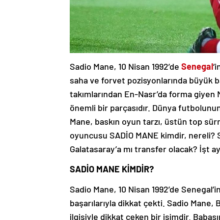
Sadio Mane, 10 Nisan 1992’de
Senegal
‘
saha ve forvet pozisyonlarında büyük ba
takımlarından En-Nasr’da forma giyen M
önemli bir parçasıdır. Dünya futbolunun
Mane, baskın oyun tarzı, üstün top sür
oyuncusu SADİO MANE kimdir, nereli? 
Galatasaray’a mı transfer olacak? İşt ay
SADİO MANE KİMDİR?
Sadio Mane, 10 Nisan 1992’de Senegal’i
başarılarıyla dikkat çekti. Sadio Mane
ilgisiyle dikkat çeken bir isimdir. Baba