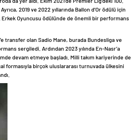
da da yer aldı. Ekim 2021’de Premier Lig’deki 100.
Ayrıca, 2019 ve 2022 yıllarında Ballon d’Or ödülü için
FA Erkek Oyuncusu ödülünde de önemli bir performans
’e transfer olan Sadio Mane, burada Bundesliga ve
formans sergiledi. Ardından 2023 yılında En-Nasr’a
nemde devam etmeye başladı. Milli takım kariyerinde de
l formasıyla birçok uluslararası turnuvada ülkesini
andı.