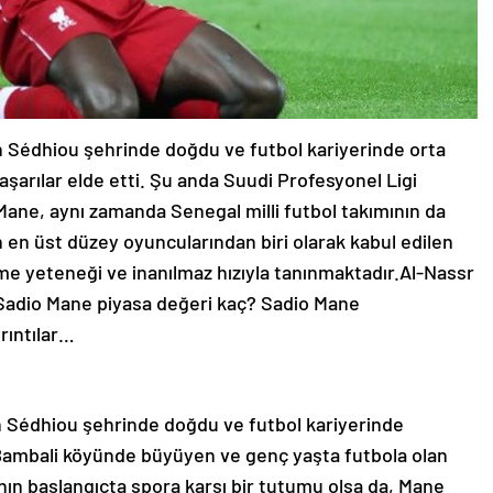
in Sédhiou şehrinde doğdu ve futbol kariyerinde orta
şarılar elde etti. Şu anda Suudi Profesyonel Ligi
ane, aynı zamanda Senegal milli futbol takımının da
 en üst düzey oyuncularından biri olarak kabul edilen
me yeteneği ve inanılmaz hızıyla tanınmaktadır.Al-Nassr
Sadio Mane piyasa değeri kaç? Sadio Mane
rıntılar…
n Sédhiou şehrinde doğdu ve futbol kariyerinde
, Bambali köyünde büyüyen ve genç yaşta futbola olan
sının başlangıçta spora karşı bir tutumu olsa da, Mane