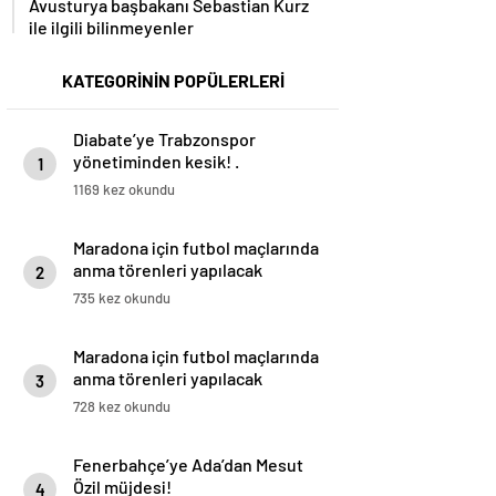
Avusturya başbakanı Sebastian Kurz
ile ilgili bilinmeyenler
KATEGORİNİN POPÜLERLERİ
Diabate’ye Trabzonspor
yönetiminden kesik! .
1
1169 kez okundu
Maradona için futbol maçlarında
anma törenleri yapılacak
2
735 kez okundu
Maradona için futbol maçlarında
anma törenleri yapılacak
3
728 kez okundu
Fenerbahçe’ye Ada’dan Mesut
Özil müjdesi!
4