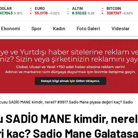
DOLAR
EURO
ALTIN
BITCOIN
47,7043
55,0178
6.510,52
3067397
0.16%
-0.02%
0,28
-0,50%
Ekonomi
Spor
Kadın
Foto Galeri
Videolar
cusu SADİO MANE kimdir, nereli? #9917 Sadio Mane piyasa değeri kaç? Sadio
 SADİO MANE kimdir, nerel
i kaç? Sadio Mane Galatasa