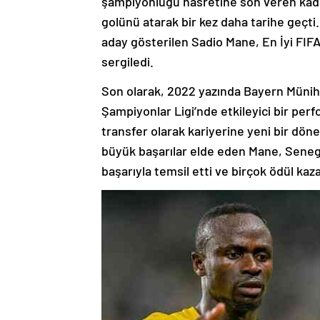
şampiyonluğu hasretine son veren kadro
golünü atarak bir kez daha tarihe geçti. 
aday gösterilen Sadio Mane, En İyi FI
sergiledi.
Son olarak, 2022 yazında Bayern Münih
Şampiyonlar Ligi’nde etkileyici bir per
transfer olarak kariyerine yeni bir dö
büyük başarılar elde eden Mane, Senega
başarıyla temsil etti ve birçok ödül kaz