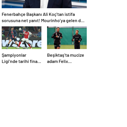
Fenerbahçe Başkanı Ali Koç’tan istifa
sorusuna net yanıt! Mourinho’ya gelen dev
teklifi açıkladı
Şampiyonlar
Beşiktaş’ta mucize
Ligi’nde tarihi final!
adam Felix
Hakan
Uduokhai
Çalhanoğlu’nun
takımı Inter’in rakibi
belli oldu