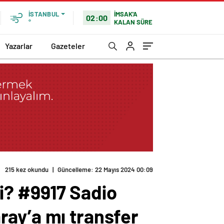
İMSAK'A
İSTANBUL
02:00
KALAN SÜRE
°
Yazarlar
Gazeteler
215 kez okundu
|
Güncelleme: 22 Mayıs 2024 00:09
i? #9917 Sadio
ray’a mı transfer