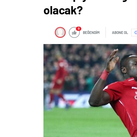
olacak?
0
BEĞENDİM
ABONE OL