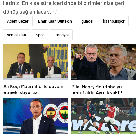
iletiniz. En kısa süre içerisinde bildirimlerinize geri
dönüş sağlanılacaktır.”
Adem Gezer
Emir Kaan Gültekin
güncel
İstanbulspor
son dakika
Spor
Trendyol
Ali Koç: Mourinho ile devam
Bilal Meşe, Mourinho’yu
etmek istiyoruz
hedef aldı: Ayrılık vakti!
Fenerbahçe’ye teknik
direktör önerisi