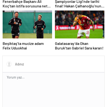
Fenerbahçe Başkanı Ali
Şampiyonlar Ligi’nde tarihi
Koç’tan istifa sorusuna net
final! Hakan Çalhanoğlu’nun
yanıt! Mourinho’ya gelen dev
takımı Inter’in rakibi belli oldu
teklifi açıkladı
Beşiktaş’ta mucize adam
Galatasaray’da Okan
Felix Uduokhai
Buruk’tan Gabriel Sara kararı!