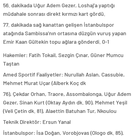
56. dakikada Uğur Adem Gezer, Loshaj’a yaptığı
müdahale sonrası direkt kırmızı kart gördü.
77. dakikada sağ kanattan gelişen İstanbulspor
atağında Sambissa’nın ortasına düzgün vuruş yapan
Emir Kaan Gültekin topu ağlara gönderdi. 0-1
Hakemler: Fatih Tokail, Sezgin Çınar, Güner Mumcu
Taştan
Amed Sportif Faaliyetler: Nurullah Aslan, Cassubie,
Mehmet Murat Uçar (Alberk Koç dk
76), Çekdar Orhan, Traore, Assombalonga, Uğur Adem
Gezer, Sinan Kurt (Oktay Aydın dk. 90), Mehmet Yeşil
(Veli Çetin dk. 81), Alaettin Batuhan Tur, Nkoulou
Teknik Direktör: Ersun Yanal
İstanbulspor: İsa Doğan, Vorobjovas (Ologo dk. 85),