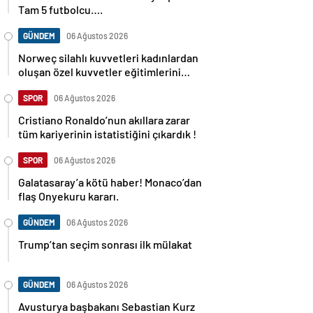
Tam 5 futbolcu….
GÜNDEM
06 Ağustos 2026
Norweç silahlı kuvvetleri kadınlardan
oluşan özel kuvvetler eğitimlerini
başlattı.
SPOR
06 Ağustos 2026
Cristiano Ronaldo’nun akıllara zarar
tüm kariyerinin istatistiğini çıkardık !
SPOR
06 Ağustos 2026
Galatasaray’a kötü haber! Monaco’dan
flaş Onyekuru kararı.
GÜNDEM
06 Ağustos 2026
Trump’tan seçim sonrası ilk mülakat
GÜNDEM
06 Ağustos 2026
Avusturya başbakanı Sebastian Kurz