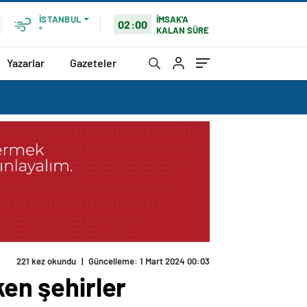
İMSAK'A
İSTANBUL
02:00
KALAN SÜRE
°
Yazarlar
Gazeteler
ken şehirler