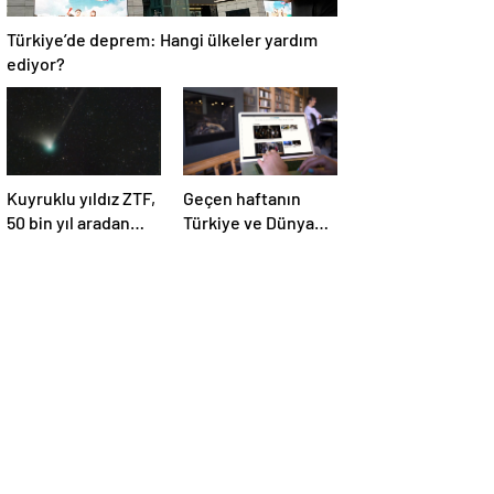
Türkiye’de deprem: Hangi ülkeler yardım
ediyor?
Kuyruklu yıldız ZTF,
Geçen haftanın
50 bin yıl aradan
Türkiye ve Dünya
sonra Dünya’ya ilk
gündemini takip
kez çok yaklaşacak
ettiniz mi?