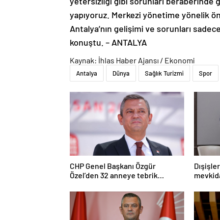
yetersizliği gibi sorunları beraberinde g
yapıyoruz. Merkezi yönetime yönelik öner
Antalya’nın gelişimi ve sorunları sadece 
konuştu. – ANTALYA
Kaynak: İhlas Haber Ajansı / Ekonomi
Antalya
Dünya
Sağlık Turizmi
Spor
CHP Genel Başkanı Özgür
Dışişle
Özel’den 32 anneye tebrik
mevkida
telefonu