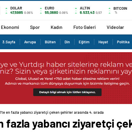
DOLAR
EURO
ALTIN
BITCOIN
47,5985
55,0680
6.533,43
%
0.06%
0.09%
0,57
Ekonomi
Spor
Kadın
Foto Galeri
Videolar
3.Sayfa
Avrupa
Bülten
Din
Eğitim
Hayat
Politika
’te en fazla yabancı ziyaretçi çeken şehirler arasında 4. sırada
n fazla yabancı ziyaretçi çe