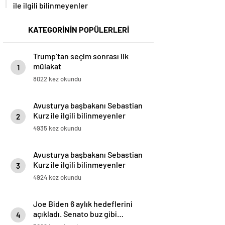
ile ilgili bilinmeyenler
KATEGORİNİN POPÜLERLERİ
Trump’tan seçim sonrası ilk
mülakat
1
8022 kez okundu
Avusturya başbakanı Sebastian
Kurz ile ilgili bilinmeyenler
2
4935 kez okundu
Avusturya başbakanı Sebastian
Kurz ile ilgili bilinmeyenler
3
4924 kez okundu
Joe Biden 6 aylık hedeflerini
açıkladı. Senato buz gibi…
4