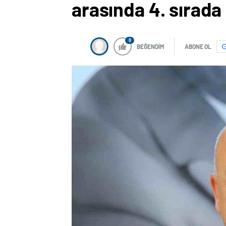
arasında 4. sırada
0
BEĞENDİM
ABONE OL