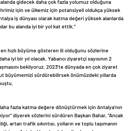
u alanda gidecek daha çok fazla yolumuz olduğuna
ehrimiz için ve ülkemiz için potansiyeli oldukça yüksek
ntalya iş dünyası olarak katma değeri yüksek alanlarda
 bu alanda iyi bir yol kat ettik.”
 en hızlı büyüme gösteren ili olduğunu sözlerine
ha iyi bir yıl olacak. Yabancı ziyaretçi sayısının 2
ulaşmasını bekliyoruz. 2023’te dünyada en çok ziyaret
ut büyümemizi sürdürebilirsek önümüzdeki yıllarda
nuştu.
 daha fazla katma değere dönüştürmek için Antalya’nın
iyor” diyerek sözlerini sürdüren Başkan Bahar, “Ancak
iği, artan trafik sıkıntısı, yolların ve toplu taşımanın