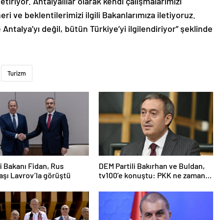
etiriyor. Antalyalılar olarak kendi çalışmalarımızı
i ve beklentilerimizi ilgili Bakanlarımıza iletiyoruz.
Antalya’yı değil, bütün Türkiye’yi ilgilendiriyor” şeklinde
Turizm
ri Bakanı Fidan, Rus
DEM Partili Bakırhan ve Buldan,
şı Lavrov’la görüştü
tv100’e konuştu: PKK ne zaman
kendini feshedecek