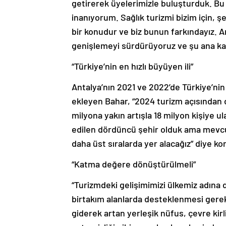
getirerek üyelerimizle buluşturduk. B
inanıyorum. Sağlık turizmi bizim için, ş
bir konudur ve biz bunun farkındayız. A
genişlemeyi sürdürüyoruz ve şu ana kadar
“Türkiye’nin en hızlı büyüyen ili”
Antalya’nın 2021 ve 2022’de Türkiye’nin
ekleyen Bahar, “2024 turizm açısından da
milyona yakın artışla 18 milyon kişiye 
edilen dördüncü şehir olduk ama mevc
daha üst sıralarda yer alacağız” diye ko
“Katma değere dönüştürülmeli”
“Turizmdeki gelişimimizi ülkemiz adına
birtakım alanlarda desteklenmesi gerek
giderek artan yerleşik nüfus, çevre kirlil