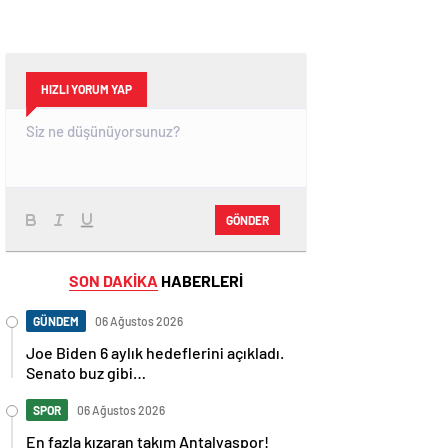
HIZLI YORUM YAP
GÖNDER
SON DAKİKA
HABERLERİ
GÜNDEM
06 Ağustos 2026
Joe Biden 6 aylık hedeflerini açıkladı.
Senato buz gibi…
SPOR
06 Ağustos 2026
En fazla kızaran takım Antalyaspor!