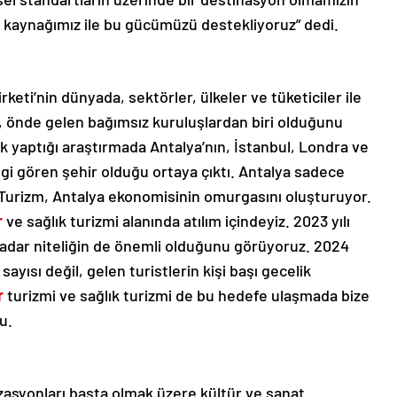
n kaynağımız ile bu gücümüzü destekliyoruz” dedi.
eti’nin dünyada, sektörler, ülkeler ve tüketiciler ile
yan, önde gelen bağımsız kuruluşlardan biri olduğunu
k yaptığı araştırmada Antalya’nın, İstanbul, Londra ve
lgi gören şehir olduğu ortaya çıktı. Antalya sadece
 Turizm, Antalya ekonomisinin omurgasını oluşturuyor.
r
ve sağlık turizmi alanında atılım içindeyiz. 2023 yılı
 kadar niteliğin de önemli olduğunu görüyoruz. 2024
sayısı değil, gelen turistlerin kişi başı gecelik
r
turizmi ve sağlık turizmi de bu hedefe ulaşmada bize
u.
zasyonları başta olmak üzere kültür ve sanat