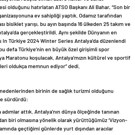
resi olduğunu hatırlatan ATSO Başkanı Ali Bahar, “Son bir
ganizasyonuna ev sahipliği yaptık. Odamız tarafından
ı bisiklet yarışı, bu ayın başında 16 ülkeden 25 takım ve
talya’da gerçekleştirildi. Aynı şekilde Dünyanın en
es In Türkiye 2024 Winter Series Antalya’da düzenlendi
u defa Türkiye’nin en büyük özel girişimli spor
ya Maratonu koşulacak. Antalya’mızın kültürel ve sportif
zleri oldukça memnun ediyor” dedi.
i nedenlerinden birinin de sağlık turizmi olduğunu
yle sürdürdü:
a adımlar attık. Antalya’nın dünya ölçeğinde tanınan
ından biri olmasına yönelik olarak yürüttüğümüz ‘Vizyon-
samında geçtiğimi günlerde yurt dışından aracılar