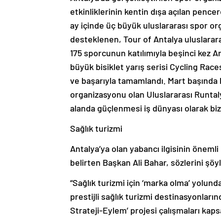
etkinliklerinin kentin dışa açılan pence
ay içinde üç büyük uluslararası spor or
desteklenen, Tour of Antalya uluslararas
175 sporcunun katılımıyla beşinci kez An
büyük bisiklet yarış serisi Cycling Rac
ve başarıyla tamamlandı. Mart başında b
organizasyonu olan Uluslararası Runtal
alanda güçlenmesi iş dünyası olarak bi
Sağlık turizmi
Antalya’ya olan yabancı ilgisinin öneml
belirten Başkan Ali Bahar, sözlerini şö
“Sağlık turizmi için ‘marka olma’ yolund
prestijli sağlık turizmi destinasyonlar
Strateji-Eylem’ projesi çalışmaları kap