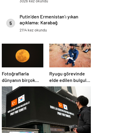
3026 kez okundu
Putin’den Ermenistan’ı yıkan
açıklama: Karabağ
5
Azerbaycan’ın ayrılmaz bir
2114 kez okundu
parçasıdır!
Fotoğraflarla
Ryugu görevinde
dünyanın birçok
elde edilen bulgular
yerinden ‘Süper Ay’
suyun dünyaya
manzaraları
asteroitlerce
getirilmiş
olabileceğini
gösteriyor