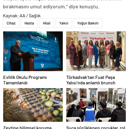
bırakmasını umut ediyorum.” diye konuştu.
Kaynak: AA / Sağlık
Cihaz
Hasta
Hissi
Yakın
Yoğun Bakım
Evlilik Okulu Programı
Türkadvak’tan Fuat Paşa
Tamamlandı
Yalısı’nda anlamlı brunch
Zeytine bilimsel koruma
Suça sürüklenen çocuklar, rol