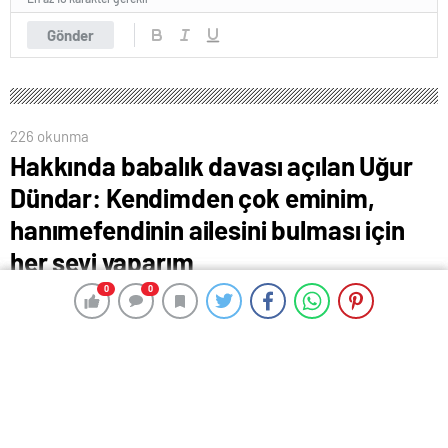
Gönder
226 okunma
Hakkında babalık davası açılan Uğur
Dündar: Kendimden çok eminim,
hanımefendinin ailesini bulması için
her şeyi yaparım
1 Mayıs 2024 00:21
0
0
0
0
ABONE OL
News