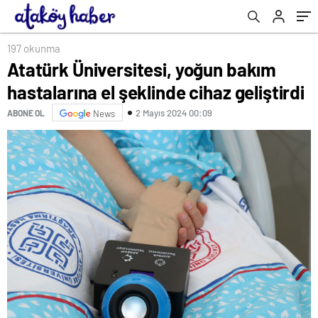
ailesini bulması için her şeyi yaparım
197 okunma
Atatürk Üniversitesi, yoğun bakım
hastalarına el şeklinde cihaz geliştirdi
2 Mayıs 2024 00:09
ABONE OL
News