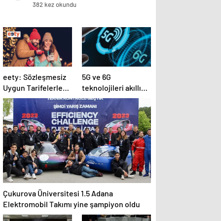
kadın kılığına girdi
382 kez okundu
eety: Sözleşmesiz
5G ve 6G
Uygun Tarifelerle
teknolojileri akıllı
Sınırsız Bağlantı
şehirlerin
geleceğini
şekillendirecek
Çukurova Üniversitesi 1.5 Adana
Elektromobil Takımı yine şampiyon oldu