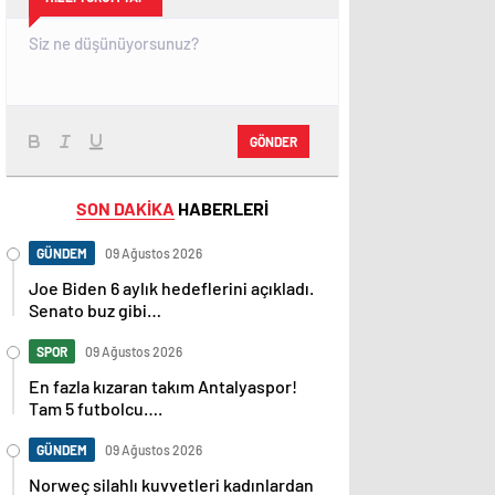
GÖNDER
SON DAKİKA
HABERLERİ
GÜNDEM
09 Ağustos 2026
Joe Biden 6 aylık hedeflerini açıkladı.
Senato buz gibi…
SPOR
09 Ağustos 2026
En fazla kızaran takım Antalyaspor!
Tam 5 futbolcu….
GÜNDEM
09 Ağustos 2026
Norweç silahlı kuvvetleri kadınlardan