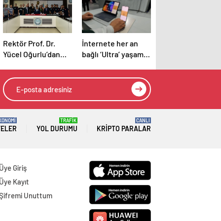
Rektör Prof. Dr.
İnternete her an
Yücel Oğurlu’dan
bağlı ‘Ultra’ yaşam
TEKNOFEST
yola çıktı
finalistlerine
teşekkür
KONOMİ
TRAFİK
CANLI
TELER
YOL DURUMU
KRIPTO PARALAR
Üye Giriş
Üye Kayıt
Şifremi Unuttum