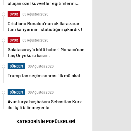
oluşan özel kuvvetler eğitimlerini
başlattı.
SPOR
09 Ağustos 2026
Cristiano Ronaldo’nun akıllara zarar
tüm kariyerinin istatistiğini çıkardık !
SPOR
09 Ağustos 2026
Galatasaray’a kötü haber! Monaco’dan
flaş Onyekuru kararı.
GÜNDEM
09 Ağustos 2026
Trump’tan seçim sonrası ilk mülakat
GÜNDEM
09 Ağustos 2026
Avusturya başbakanı Sebastian Kurz
ile ilgili bilinmeyenler
KATEGORİNİN POPÜLERLERİ