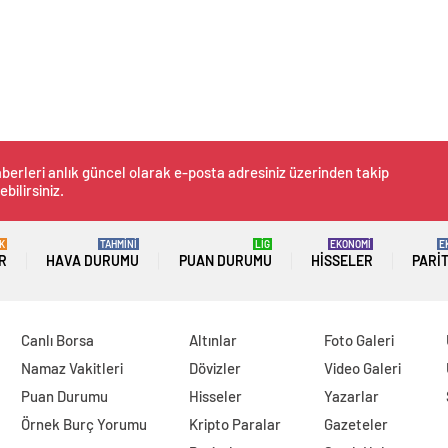
berleri anlık güncel olarak e-posta adresiniz üzerinden takip
ebilirsiniz.
K
TAHMİNİ
LİG
EKONOMİ
E
R
HAVA DURUMU
PUAN DURUMU
HISSELER
PARI
Canlı Borsa
Altınlar
Foto Galeri
Namaz Vakitleri
Dövizler
Video Galeri
Puan Durumu
Hisseler
Yazarlar
Örnek Burç Yorumu
Kripto Paralar
Gazeteler