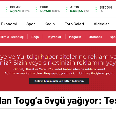
DOLAR
EURO
ALTIN
BITCOIN
47,7436
55,2510
6.660,55
%
0.18%
0.32%
2,59
Ekonomi
Spor
Kadın
Foto Galeri
Videolar
Bilim & Teknoloji
Doğa
Hayvanlar
Magazin
Otomobil
Spo
n Togg’a övgü yağıyor: Tes