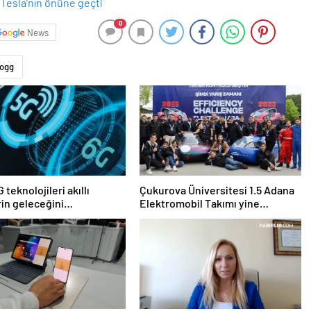
0
News
ogg
 teknolojileri akıllı
Çukurova Üniversitesi 1.5 Adana
rin geleceğini
Elektromobil Takımı yine
ndirecek
şampiyon oldu