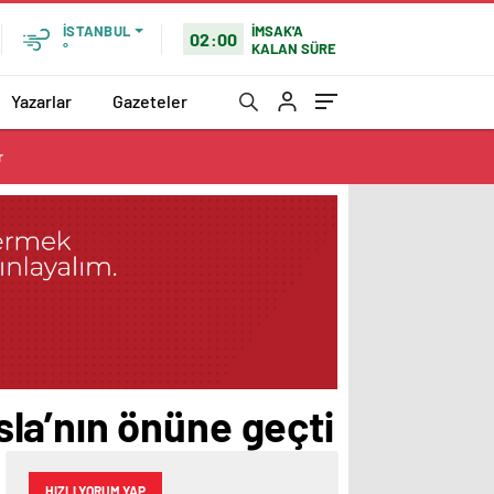
İMSAK'A
İSTANBUL
02:00
KALAN SÜRE
°
Yazarlar
Gazeteler
r
la’nın önüne geçti
HIZLI YORUM YAP