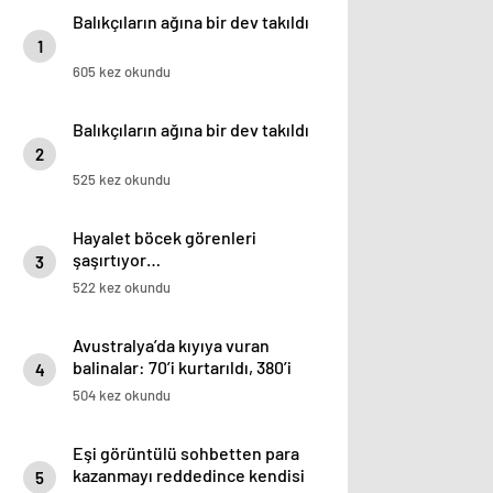
Balıkçıların ağına bir dev takıldı
1
605 kez okundu
Balıkçıların ağına bir dev takıldı
2
525 kez okundu
Hayalet böcek görenleri
şaşırtıyor…
3
522 kez okundu
Avustralya’da kıyıya vuran
balinalar: 70’i kurtarıldı, 380’i
4
öldü
504 kez okundu
Eşi görüntülü sohbetten para
kazanmayı reddedince kendisi
5