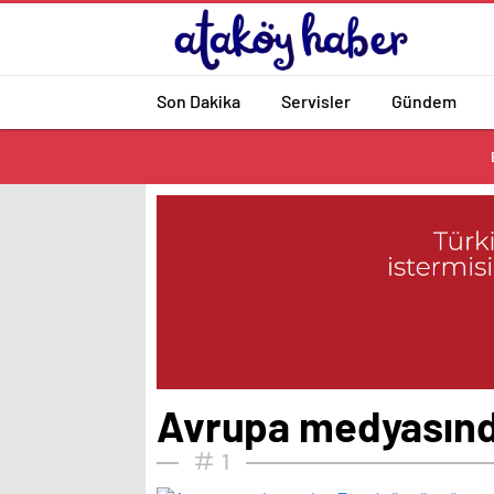
Son Dakika
Servisler
Gündem
Avrupa medyasında
1