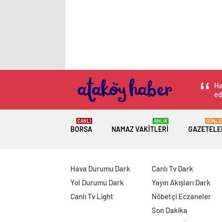
Ha
ed
CANLI
ANLIK
GÜNLÜ
BORSA
NAMAZ VAKITLERI
GAZETELE
Hava Durumu Dark
Canlı Tv Dark
Yol Durumu Dark
Yayın Akışları Dark
Canlı Tv Light
Nöbetçi Eczaneler
Son Dakika