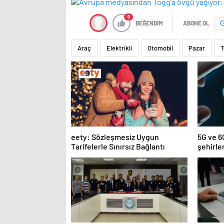
0
BEĞENDİM
ABONE OL
Araç
Elektrikli
Otomobil
Pazar
T
eety: Sözleşmesiz Uygun
5G ve 6G
Tarifelerle Sınırsız Bağlantı
şehirle
şekille