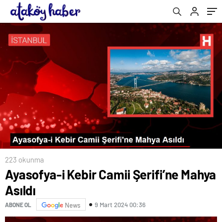
masaya koyup restini çekmeli
223 okunma
Ayasofya-i Kebir Camii Şerifi’ne Mahya
Asıldı
9 Mart 2024 00:36
ABONE OL
News