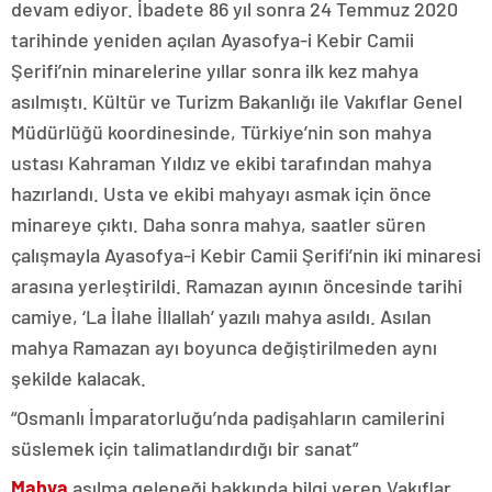
devam ediyor. İbadete 86 yıl sonra 24 Temmuz 2020
tarihinde yeniden açılan Ayasofya-i Kebir Camii
Şerifi’nin minarelerine yıllar sonra ilk kez mahya
asılmıştı. Kültür ve Turizm Bakanlığı ile Vakıflar Genel
Müdürlüğü koordinesinde, Türkiye’nin son mahya
ustası Kahraman Yıldız ve ekibi tarafından mahya
hazırlandı. Usta ve ekibi mahyayı asmak için önce
minareye çıktı. Daha sonra mahya, saatler süren
çalışmayla Ayasofya-i Kebir Camii Şerifi’nin iki minaresi
arasına yerleştirildi. Ramazan ayının öncesinde tarihi
camiye, ‘La İlahe İllallah’ yazılı mahya asıldı. Asılan
mahya Ramazan ayı boyunca değiştirilmeden aynı
şekilde kalacak.
“Osmanlı İmparatorluğu’nda padişahların camilerini
süslemek için talimatlandırdığı bir sanat”
Mahya
asılma geleneği hakkında bilgi veren Vakıflar