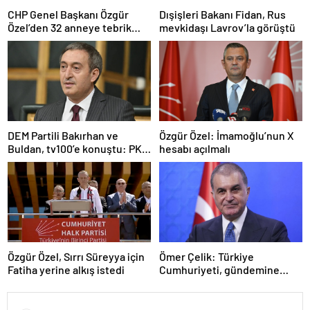
CHP Genel Başkanı Özgür
Dışişleri Bakanı Fidan, Rus
Özel’den 32 anneye tebrik
mevkidaşı Lavrov’la görüştü
telefonu
DEM Partili Bakırhan ve
Özgür Özel: İmamoğlu’nun X
Buldan, tv100’e konuştu: PKK
hesabı açılmalı
ne zaman kendini feshedecek
Özgür Özel, Sırrı Süreyya için
Ömer Çelik: Türkiye
Fatiha yerine alkış istedi
Cumhuriyeti, gündemine
hakimdir