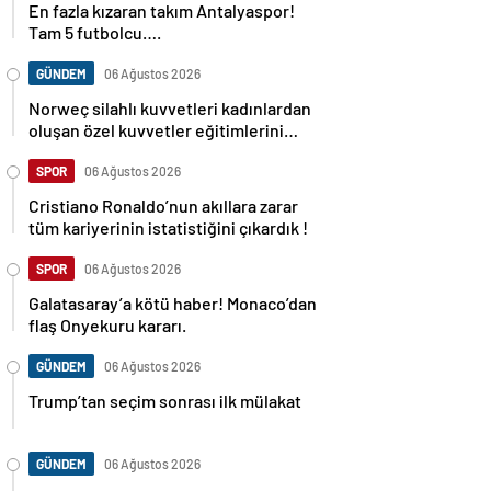
En fazla kızaran takım Antalyaspor!
Tam 5 futbolcu….
GÜNDEM
06 Ağustos 2026
Norweç silahlı kuvvetleri kadınlardan
oluşan özel kuvvetler eğitimlerini
başlattı.
SPOR
06 Ağustos 2026
Cristiano Ronaldo’nun akıllara zarar
tüm kariyerinin istatistiğini çıkardık !
SPOR
06 Ağustos 2026
Galatasaray’a kötü haber! Monaco’dan
flaş Onyekuru kararı.
GÜNDEM
06 Ağustos 2026
Trump’tan seçim sonrası ilk mülakat
GÜNDEM
06 Ağustos 2026