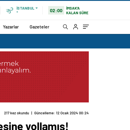
İMSAK'A
İSTANBUL
02:00
KALAN SÜRE
°
Yazarlar
Gazeteler
217 kez okundu
|
Güncelleme: 12 Ocak 2024 00:24
esine yollamış!