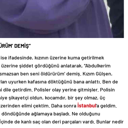
ÜRÜM’ DEMİŞ”
 ise ifadesinde, kızının üzerine kuma getirilmek
 üzerine şiddet gördüğünü anlatarak, “Abdulkerim
i asmazsan ben seni öldürürüm’ demiş. Kızım Gülşen,
ylan uyurken kafasına döktüğünü bana anlattı. Ben de
 dile getirdim. Polisler olay yerine gitmişler. Polisin
iye şikayetçi oldun, kocamdır, bir şey olmaz, üç
üzerinden elimi çektim. Daha sonra
İstanbul
‘a geldim.
i döndüğünde ağlamaya başladı. Ne olduğunu
inde de kanlı saç olan deri parçaları vardı. Bunlar nedir