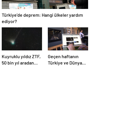
Türkiye’de deprem: Hangi ülkeler yardım
ediyor?
Kuyruklu yıldız ZTF,
Geçen haftanın
50 bin yıl aradan
Türkiye ve Dünya
sonra Dünya’ya ilk
gündemini takip
kez çok yaklaşacak
ettiniz mi?