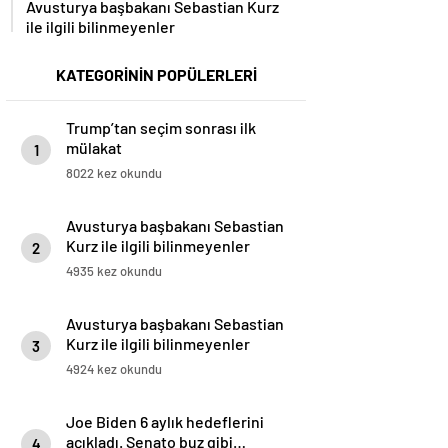
Avusturya başbakanı Sebastian Kurz
ile ilgili bilinmeyenler
KATEGORİNİN POPÜLERLERİ
Trump’tan seçim sonrası ilk
mülakat
1
8022 kez okundu
Avusturya başbakanı Sebastian
Kurz ile ilgili bilinmeyenler
2
4935 kez okundu
Avusturya başbakanı Sebastian
Kurz ile ilgili bilinmeyenler
3
4924 kez okundu
Joe Biden 6 aylık hedeflerini
açıkladı. Senato buz gibi…
4