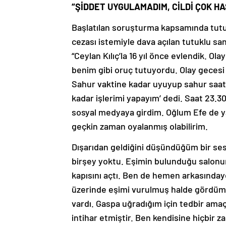
“ŞİDDET UYGULAMADIM, CİLDİ ÇOK H
Başlatılan soruşturma kapsamında tutu
cezası istemiyle dava açılan tutuklu sa
“Ceylan Kılıç’la 16 yıl önce evlendik. O
benim gibi oruç tutuyordu. Olay gecesi 
Sahur vaktine kadar uyuyup sahur saat
kadar işlerimi yapayım’ dedi. Saat 23.30
sosyal medyaya girdim. Oğlum Efe de y
geçkin zaman oyalanmış olabilirim.
Dışarıdan geldiğini düşündüğüm bir se
birşey yoktu. Eşimin bulunduğu salonu
kapısını açtı. Ben de hemen arkasınday
üzerinde eşimi vurulmuş halde gördü
vardı. Gaspa uğradığım için tedbir ama
intihar etmiştir. Ben kendisine hiçbir 