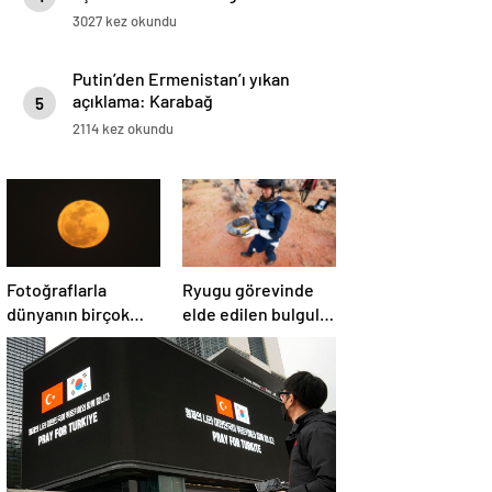
3027 kez okundu
Putin’den Ermenistan’ı yıkan
açıklama: Karabağ
5
Azerbaycan’ın ayrılmaz bir
2114 kez okundu
parçasıdır!
Fotoğraflarla
Ryugu görevinde
dünyanın birçok
elde edilen bulgular
yerinden ‘Süper Ay’
suyun dünyaya
manzaraları
asteroitlerce
getirilmiş
olabileceğini
gösteriyor