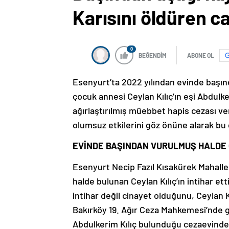
Karısını öldüren 
0
BEĞENDİM
ABONE OL
Esenyurt’ta 2022 yılından evinde başın
çocuk annesi Ceylan Kılıç’ın eşi Abdulke
ağırlaştırılmış müebbet hapis cezası ve
olumsuz etkilerini göz önüne alarak bu
EVİNDE BAŞINDAN VURULMUŞ HALDE
Esenyurt Necip Fazıl Kısakürek Mahalle
halde bulunan Ceylan Kılıç’ın intihar ett
intihar değil cinayet olduğunu, Ceylan K
Bakırköy 19. Ağır Ceza Mahkemesi’nde 
Abdulkerim Kılıç bulunduğu cezaevinden 