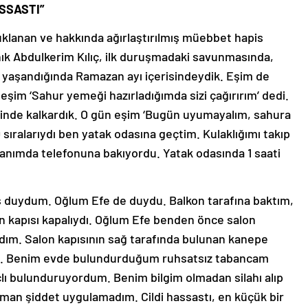
ASSASTI”
klanan ve hakkında ağırlaştırılmış müebbet hapis
nık Abdulkerim Kılıç, ilk duruşmadaki savunmasında,
lay yaşandığında Ramazan ayı içerisindeydik. Eşim de
eşim ‘Sahur yemeği hazırladığımda sizi çağırırım’ dedi.
inde kalkardık. O gün eşim ‘Bugün uyumayalım, sahura
 sıralarıydı ben yatak odasına geçtim. Kulaklığımı takıp
anımda telefonuna bakıyordu. Yatak odasında 1 saati
s duydum. Oğlum Efe de duydu. Balkon tarafına baktım,
n kapısı kapalıydı. Oğlum Efe benden önce salon
dım. Salon kapısının sağ tarafında bulunan kanepe
m. Benim evde bulundurduğum ruhsatsız tabancam
çlı bulunduruyordum. Benim bilgim olmadan silahı alıp
zaman şiddet uygulamadım. Cildi hassastı, en küçük bir