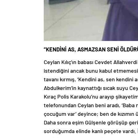
“KENDİNİ AS, ASMAZSAN SENİ ÖLDÜR
Ceylan Kılıç’ın babası Cevdet Allahverdi
istendiğini ancak bunu kabul etmemesi
tavanı kırmış, ‘Kendini as, sen kendin
Abdulkerim’in kaynattığı sıcak suyu Ce
Kıraç Polis Karakolu’nu arayıp şikayetimi
telefonundan Ceylan beni aradı, ‘Baba n
çocuğum var’ deyince; ben de kızımın 
Daha sonra eşim Gülşenle görüşüp ger
sorduğumda elinde kanlı peçete vardı. İç