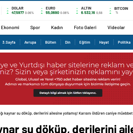
DOLAR
EURO
ALTIN
BITCOIN
47,5977
55,0690
6.532,16
%
0.06%
0.08%
0,56
Ekonomi
Spor
Kadın
Foto Galeri
Videolar
3.Sayfa
Avrupa
Bülten
Din
Eğitim
Hayat
Politika
ı kaynar su döküp, derilerini ailesine yollamış! Karısını öldüren caniye müebbet
nar su döküp, derilerini ail