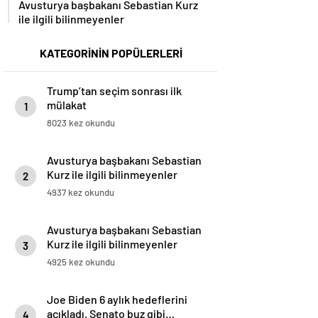
Avusturya başbakanı Sebastian Kurz
ile ilgili bilinmeyenler
KATEGORİNİN POPÜLERLERİ
Trump’tan seçim sonrası ilk
mülakat
1
8023 kez okundu
Avusturya başbakanı Sebastian
Kurz ile ilgili bilinmeyenler
2
4937 kez okundu
Avusturya başbakanı Sebastian
Kurz ile ilgili bilinmeyenler
3
4925 kez okundu
Joe Biden 6 aylık hedeflerini
açıkladı. Senato buz gibi…
4