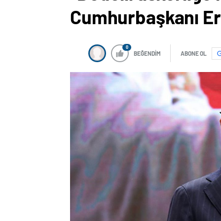
Cumhurbaşkanı Erd
0
BEĞENDİM
ABONE OL