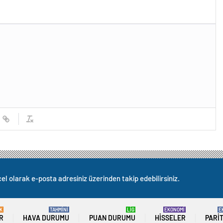
el olarak e-posta adresiniz üzerinden takip edebilirsiniz.
K
TAHMİNİ
LİG
EKONOMİ
E
R
HAVA DURUMU
PUAN DURUMU
HISSELER
PARI