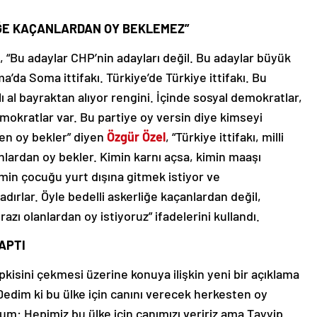
LİĞE KAÇANLARDAN OY BEKLEMEZ”
el, “Bu adaylar CHP’nin adayları değil. Bu adaylar büyük
oma’da Soma ittifakı. Türkiye’de Türkiye ittifakı. Bu
zlı al bayraktan alıyor rengini. İçinde sosyal demokratlar,
mokratlar var. Bu partiye oy versin diye kimseyi
den oy bekler” diyen
Özgür Özel
, “Türkiye ittifakı, milli
nlardan oy bekler. Kimin karnı açsa, kimin maaşı
min çocuğu yurt dışına gitmek istiyor ve
adırlar. Öyle bedelli askerliğe kaçanlardan değil,
azı olanlardan oy istiyoruz” ifadelerini kullandı.
APTI
epkisini çekmesi üzerine konuya ilişkin yeni bir açıklama
“Dedim ki bu ülke için canını verecek herkesten oy
m: Hepimiz bu ülke için canımızı veririz ama Tayyip