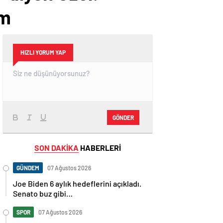
im
HIZLI YORUM YAP
GÖNDER
SON DAKİKA
HABERLERİ
GÜNDEM
07 Ağustos 2026
Joe Biden 6 aylık hedeflerini açıkladı.
Senato buz gibi…
SPOR
07 Ağustos 2026