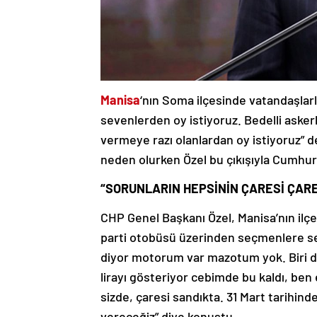
Manisa
‘nın Soma ilçesinde vatandaşla
sevenlerden oy istiyoruz. Bedelli askerl
vermeye razı olanlardan oy istiyoruz” ded
neden olurken Özel bu çıkışıyla Cumhurb
“SORUNLARIN HEPSİNİN ÇARESİ ÇARE
CHP Genel Başkanı Özel, Manisa’nın ilçe
parti otobüsü üzerinden seçmenlere 
diyor motorum var mazotum yok. Biri d
lirayı gösteriyor cebimde bu kaldı, ben
sizde, çaresi sandıkta. 31 Mart tarihind
vereceğiz” diye konuştu.