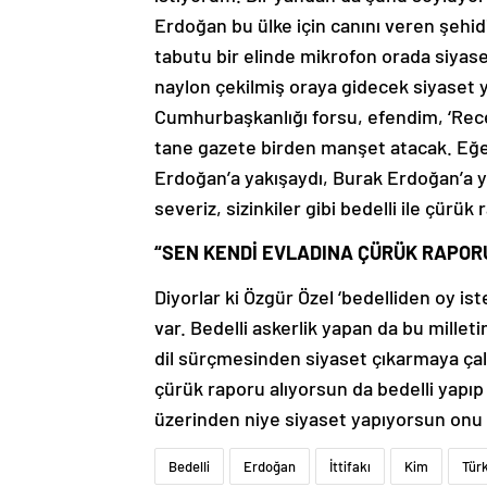
Erdoğan bu ülke için canını veren şehi
tabutu bir elinde mikrofon orada siyas
naylon çekilmiş oraya gidecek siyaset 
Cumhurbaşkanlığı forsu, efendim, ‘Rece
tane gazete birden manşet atacak. Eğer 
Erdoğan’a yakışaydı, Burak Erdoğan’a ya
severiz, sizinkiler gibi bedelli ile çürü
“SEN KENDİ EVLADINA ÇÜRÜK RAPOR
Diyorlar ki Özgür Özel ‘bedelliden oy 
var. Bedelli askerlik yapan da bu milleti
dil sürçmesinden siyaset çıkarmaya ça
çürük raporu alıyorsun da bedelli yapı
üzerinden niye siyaset yapıyorsun onu
Bedelli
Erdoğan
İttifakı
Kim
Tür