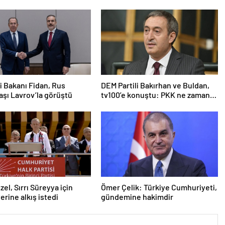
ri Bakanı Fidan, Rus
DEM Partili Bakırhan ve Buldan,
şı Lavrov’la görüştü
tv100’e konuştu: PKK ne zaman
kendini feshedecek
zel, Sırrı Süreyya için
Ömer Çelik: Türkiye Cumhuriyeti,
erine alkış istedi
gündemine hakimdir