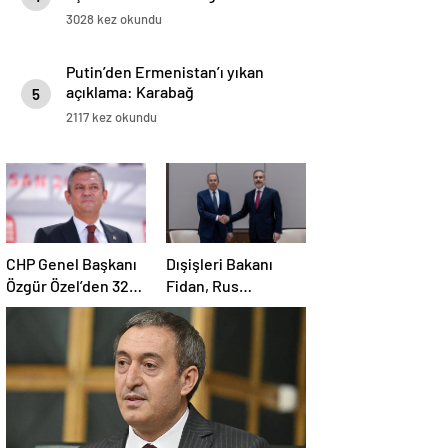
3028 kez okundu
Putin’den Ermenistan’ı yıkan
açıklama: Karabağ
5
Azerbaycan’ın ayrılmaz bir
2117 kez okundu
parçasıdır!
CHP Genel Başkanı
Dışişleri Bakanı
Özgür Özel’den 32
Fidan, Rus
anneye tebrik
mevkidaşı Lavrov’la
telefonu
görüştü