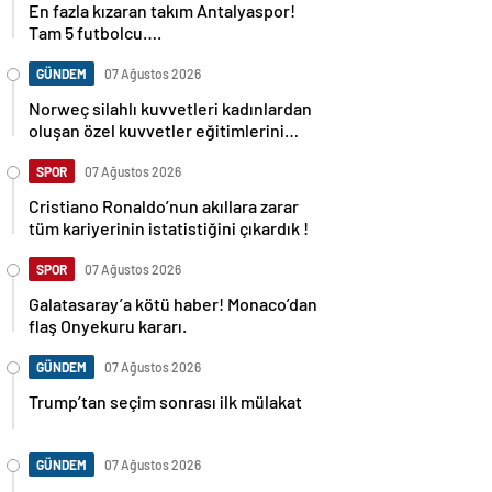
En fazla kızaran takım Antalyaspor!
Tam 5 futbolcu….
GÜNDEM
07 Ağustos 2026
Norweç silahlı kuvvetleri kadınlardan
oluşan özel kuvvetler eğitimlerini
başlattı.
SPOR
07 Ağustos 2026
Cristiano Ronaldo’nun akıllara zarar
tüm kariyerinin istatistiğini çıkardık !
SPOR
07 Ağustos 2026
Galatasaray’a kötü haber! Monaco’dan
flaş Onyekuru kararı.
GÜNDEM
07 Ağustos 2026
Trump’tan seçim sonrası ilk mülakat
GÜNDEM
07 Ağustos 2026