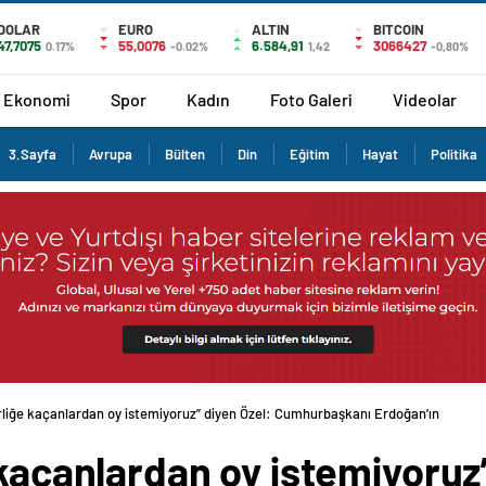
DOLAR
EURO
ALTIN
BITCOIN
47,7075
55,0076
6.584,91
3066427
0.17%
-0.02%
1,42
-0,80%
Ekonomi
Spor
Kadın
Foto Galeri
Videolar
3.Sayfa
Avrupa
Bülten
Din
Eğitim
Hayat
Politika
erliğe kaçanlardan oy istemiyoruz” diyen Özel: Cumhurbaşkanı Erdoğan’ın
 kaçanlardan oy istemiyoruz