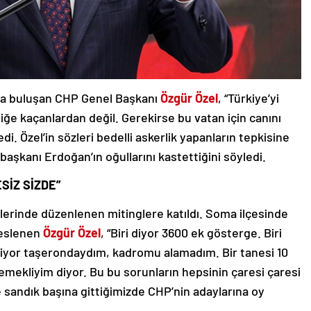
rla buluşan CHP Genel Başkanı
Özgür Özel
, “Türkiye’yi
iğe kaçanlardan değil. Gerekirse bu vatan için canını
i. Özel’in sözleri bedelli askerlik yapanların tepkisine
aşkanı Erdoğan’ın oğullarını kastettiğini söyledi.
SİZ SİZDE”
lerinde düzenlenen mitinglere katıldı. Soma ilçesinde
seslenen
Özgür Özel
, “Biri diyor 3600 ek gösterge. Biri
iyor taşerondaydım, kadromu alamadım. Bir tanesi 10
 emekliyim diyor. Bu bu sorunların hepsinin çaresi çaresi
e sandık başına gittiğimizde CHP’nin adaylarına oy