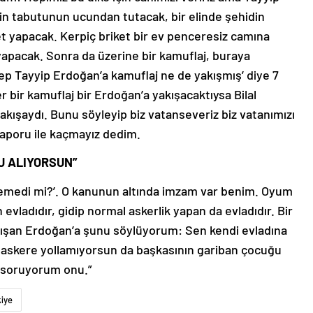
din tabutunun ucundan tutacak, bir elinde şehidin
et yapacak. Kerpiç briket bir ev penceresiz camına
yapacak. Sonra da üzerine bir kamuflaj, buraya
p Tayyip Erdoğan’a kamuflaj ne de yakışmış’ diye 7
bir kamuflaj bir Erdoğan’a yakışacaktıysa Bilal
kışaydı. Bunu söyleyip biz vatanseveriz biz vatanımızı
k raporu ile kaçmayız dedim.
U ALIYORSUN”
istemedi mi?’. O kanunun altında imzam var benim. Oyum
n evladıdır, gidip normal askerlik yapan da evladıdır. Bir
lışan Erdoğan’a şunu söylüyorum: Sen kendi evladına
p askere yollamıyorsun da başkasının gariban çocuğu
 soruyorum onu.”
kiye