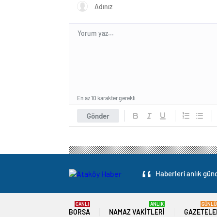
En az 10 karakter gerekli
Gönder
Haberleri anlık günc
CANLI
ANLIK
GÜNLÜ
BORSA
NAMAZ VAKITLERI
GAZETELE