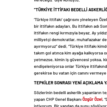
“TÜRKİYE İTTİFAKI BEDELLİ ASKER
‘Türkiye ittifakı’ çağrısını yineleyen Öz
bir ittifakın adayları. Bu ittifakın adı S
ittifakın rengi kırmızıyla beyaz. Ay yıldı
milliyetçi demokratlar, muhafazakar de
ayırmıyoruz” dedi. “Türkiye ittifakı kim
takım gol atınca kim ayağa kalkıyorsa o
yetmezse, kimin iş güvencesi yoksa, ki
endişeleniyorsa onlar Türkiye ittifakınd
gerekirse bu vatan için canını vermeye r
TEPKİLER SONRASI YENİ AÇIKLAMA Y
Sözlerinin bedelli askerlik yapanların t
yapan CHP Genel Başkanı
Özgür Özel
, 
istiyorum. Bir yandan da şunu söylüyoru