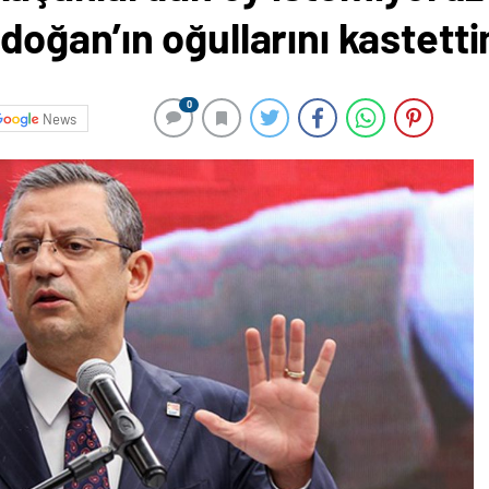
oğan’ın oğullarını kastett
0
News