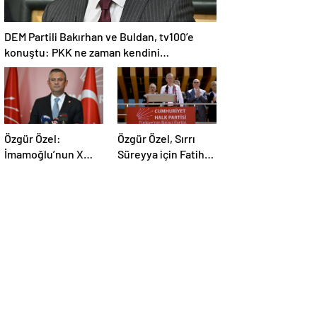
DEM Partili Bakırhan ve Buldan, tv100’e
konuştu: PKK ne zaman kendini
feshedecek
Özgür Özel:
Özgür Özel, Sırrı
İmamoğlu’nun X
Süreyya için Fatiha
hesabı açılmalı
yerine alkış istedi