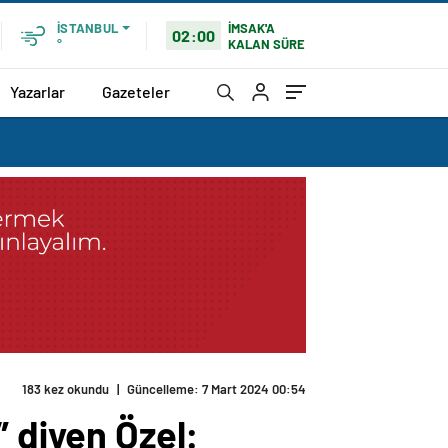
İMSAK'A
İSTANBUL
02:00
KALAN SÜRE
°
Yazarlar
Gazeteler
183 kez okundu
|
Güncelleme: 7 Mart 2024 00:54
” diyen Özel: