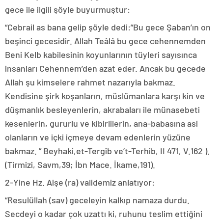
gece ile ilgili şöyle buyurmuştur:
“Cebrail as bana gelip şöyle dedi:”Bu gece Şaban’ın on
beşinci gecesidir. Allah Teâlâ bu gece cehennemden
Beni Kelb kabilesinin koyunlarının tüyleri sayısınca
insanları Cehennem’den azat eder. Ancak bu gecede
Allah şu kimselere rahmet nazarıyla bakmaz.
Kendisine şirk koşanların, müslümanlara karşı kin ve
düşmanlık besleyenlerin, akrabaları ile münasebeti
kesenlerin, gururlu ve kibirlilerin, ana-babasına asi
olanların ve içki içmeye devam edenlerin yüzüne
bakmaz. ” Beyhaki,et-Tergîb ve’t-Terhib, II 471, V.162 ).
(Tirmizi, Savm,39; İbn Mace. İkame,191).
2-Yine Hz. Aişe (ra) validemiz anlatıyor:
“Resulüllah (sav) geceleyin kalkıp namaza durdu.
Secdeyi o kadar çok uzattı ki, ruhunu teslim ettiğini