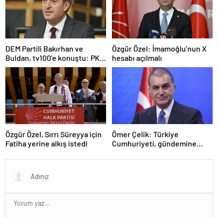
DEM Partili Bakırhan ve
Özgür Özel: İmamoğlu’nun X
Buldan, tv100’e konuştu: PKK
hesabı açılmalı
ne zaman kendini feshedecek
Özgür Özel, Sırrı Süreyya için
Ömer Çelik: Türkiye
Fatiha yerine alkış istedi
Cumhuriyeti, gündemine
hakimdir