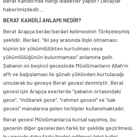
Berat Kandili’nde hangi ibadetler yapılır? Detaylar
haberimizdedir…
BERAT KANDİLİ ANLAMI NEDİR?
Berat Arapça berâe/berâet kelimesinin Türkçeleşmiş
şeklidir. Berâet, “iki şey arasında ilişki olmaması;
kişinin bir yükümlülükten kurtulması veya
yükümlülüğünün bulunmaması” anlamına gelir.
Şabanın on beşinci gecesinde Müslümanların Allah’ın
affı ve bağışlaması ile günah yükünden kurtulacağı
umularak bu geceye Berat gecesi denmiştir. Berat
gecesi için Arapça eserlerde “şabanın ortasındaki
gece”, “mübarek gece”, “rahmet gecesi” ve “sak
gecesi” manalarına gelen terkipler kullanılmaktadır.
Berat gecesi Müslümanlarca kutsal sayılmış, bu
gecenin diğer gecelerden farklı bir şekilde geçirilmesi,
bu gecede daha fazla ibadet edilmesi âdet halini