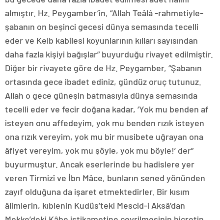
almıştır. Hz. Peygamber’in, “Allah Teâlâ -rahmetiyle-
şabanın on beşinci gecesi dünya semasında tecelli
eder ve Kelb kabilesi koyunlarının kılları sayısından
daha fazla kişiyi bağışlar” buyurduğu rivayet edilmiştir.
Diğer bir rivayete göre de Hz. Peygamber, “Şabanın
ortasında gece ibadet ediniz, gündüz oruç tutunuz.
Allah o gece güneşin batmasıyla dünya semasında
tecelli eder ve fecir doğana kadar, ‘Yok mu benden af
isteyen onu affedeyim, yok mu benden rızık isteyen
ona rızık vereyim, yok mu bir musibete uğrayan ona
âfiyet vereyim, yok mu şöyle, yok mu böyle!’ der”
buyurmuştur. Ancak eserlerinde bu hadislere yer
veren Tirmizî ve İbn Mâce, bunların sened yönünden
zayıf olduğuna da işaret etmektedirler. Bir kısım
âlimlerin, kıblenin Kudüs’teki Mescid-i Aksâ’dan
Mekke’deki Kâbe istikametine çevrilmesinin hicretin