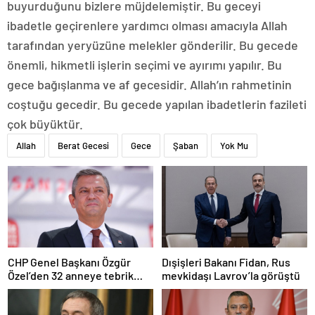
buyurduğunu bizlere müjdelemiştir. Bu geceyi
ibadetle geçirenlere yardımcı olması amacıyla Allah
tarafından yeryüzüne melekler gönderilir. Bu gecede
önemli, hikmetli işlerin seçimi ve ayırımı yapılır. Bu
gece bağışlanma ve af gecesidir. Allah’ın rahmetinin
coştuğu gecedir. Bu gecede yapılan ibadetlerin fazileti
çok büyüktür.
Allah
Berat Gecesi
Gece
Şaban
Yok Mu
CHP Genel Başkanı Özgür
Dışişleri Bakanı Fidan, Rus
Özel’den 32 anneye tebrik
mevkidaşı Lavrov’la görüştü
telefonu