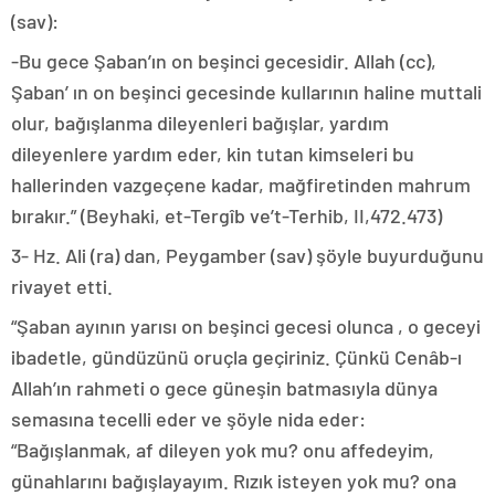
(sav):
-Bu gece Şaban’ın on beşinci gecesidir. Allah (cc),
Şaban’ ın on beşinci gecesinde kullarının haline muttali
olur, bağışlanma dileyenleri bağışlar, yardım
dileyenlere yardım eder, kin tutan kimseleri bu
hallerinden vazgeçene kadar, mağfiretinden mahrum
bırakır.” (Beyhaki, et-Tergîb ve’t-Terhib, II,472.473)
3- Hz. Ali (ra) dan, Peygamber (sav) şöyle buyurduğunu
rivayet etti.
“Şaban ayının yarısı on beşinci gecesi olunca , o geceyi
ibadetle, gündüzünü oruçla geçiriniz. Çünkü Cenâb-ı
Allah’ın rahmeti o gece güneşin batmasıyla dünya
semasına tecelli eder ve şöyle nida eder:
“Bağışlanmak, af dileyen yok mu? onu affedeyim,
günahlarını bağışlayayım. Rızık isteyen yok mu? ona