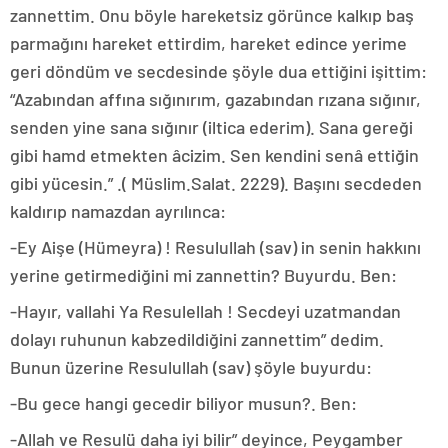
zannettim. Onu böyle hareketsiz görünce kalkıp baş
parmağını hareket ettirdim, hareket edince yerime
geri döndüm ve secdesinde şöyle dua ettiğini işittim:
“Azabından affına sığınırım, gazabından rızana sığınır,
senden yine sana sığınır (iltica ederim). Sana gereği
gibi hamd etmekten âcizim. Sen kendini senâ ettiğin
gibi yücesin.” .( Müslim.Salat. 2229). Başını secdeden
kaldırıp namazdan ayrılınca:
-Ey Aişe (Hümeyra) ! Resulullah (sav) in senin hakkını
yerine getirmediğini mi zannettin? Buyurdu. Ben:
-Hayır, vallahi Ya Resulellah ! Secdeyi uzatmandan
dolayı ruhunun kabzedildiğini zannettim” dedim.
Bunun üzerine Resulullah (sav) şöyle buyurdu:
-Bu gece hangi gecedir biliyor musun?. Ben:
-Allah ve Resulü daha iyi bilir” deyince, Peygamber