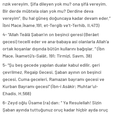
rızık vereyim. Şifa dileyen yok mu? ona şifâ vereyim.
Bir derde mübtela olan yok mu? Derdine deva
vereyim”. Bu hal güneş doğuncaya kadar devam eder.”
İbni Mace.İkame.191. et-Tergîb ve’t-Terhib, II,473)
4- “Allah Teâlâ Şaban’ın on beşinci geresi (Berâet
gecesi) tecelli eder ve ana-babaya asi olanlarla Allah’a
ortak koşanlar dışında bütün kullarını bağışlar. ” (İbn
Mace, İkametü’s-Salât, 191; Tirmizî, Savm, 38)
5- “Şu beş gecede yapılan dualar kabul edilir, geri
çevrilmez. Regaip Gecesi, Şaban ayının on beşinci
gecesi, Cuma geceleri, Ramazan bayramı gecesi ve
Kurban Bayramı gecesi” (İbn-i Asâkir; Muhtar’ul-
Ehadis. H.568)
6- Zeyd oğlu Üsame (ra) dan: ” Ya Resulellah! Sizin
Şaban ayında tuttuğunuz oruç kadar hiçbir ayda oruç