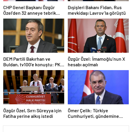
CHP Genel Başkanı Özgür
Dışişleri Bakanı Fidan, Rus
Özel’den 32 anneye tebrik
mevkidaşı Lavrov’la görüştü
telefonu
DEM Partili Bakırhan ve
Özgür Özel: İmamoğlu’nun X
Buldan, tv100’e konuştu: PKK
hesabı açılmalı
ne zaman kendini feshedecek
Özgür Özel, Sırrı Süreyya için
Ömer Çelik: Türkiye
Fatiha yerine alkış istedi
Cumhuriyeti, gündemine
hakimdir