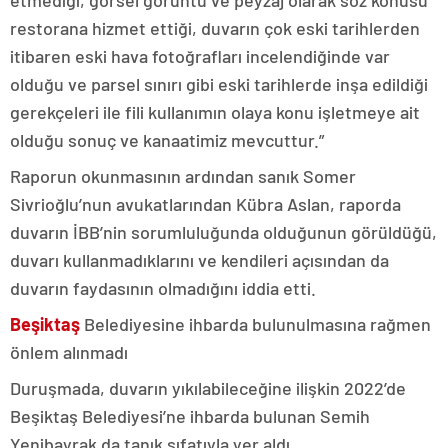
etmediği, görsel görüntü ve peyzaj olarak söz konusu
restorana hizmet ettiği, duvarın çok eski tarihlerden
itibaren eski hava fotoğrafları incelendiğinde var
olduğu ve parsel sınırı gibi eski tarihlerde inşa edildiği
gerekçeleri ile fili kullanımın olaya konu işletmeye ait
olduğu sonuç ve kanaatimiz mevcuttur.”
Raporun okunmasının ardından sanık Somer
Sivrioğlu’nun avukatlarından Kübra Aslan, raporda
duvarın İBB’nin sorumluluğunda olduğunun görüldüğü,
duvarı kullanmadıklarını ve kendileri açısından da
duvarın faydasının olmadığını iddia etti.
Beşiktaş
Belediyesine ihbarda bulunulmasına rağmen
önlem alınmadı
Duruşmada, duvarın yıkılabileceğine ilişkin 2022’de
Beşiktaş Belediyesi’ne ihbarda bulunan Semih
Yenibayrak da tanık sıfatıyla yer aldı.