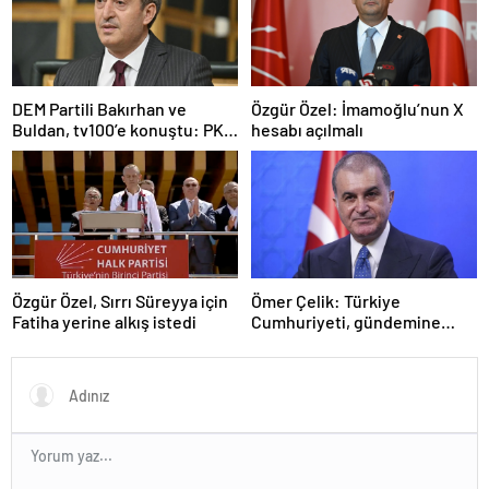
DEM Partili Bakırhan ve
Özgür Özel: İmamoğlu’nun X
Buldan, tv100’e konuştu: PKK
hesabı açılmalı
ne zaman kendini feshedecek
Özgür Özel, Sırrı Süreyya için
Ömer Çelik: Türkiye
Fatiha yerine alkış istedi
Cumhuriyeti, gündemine
hakimdir