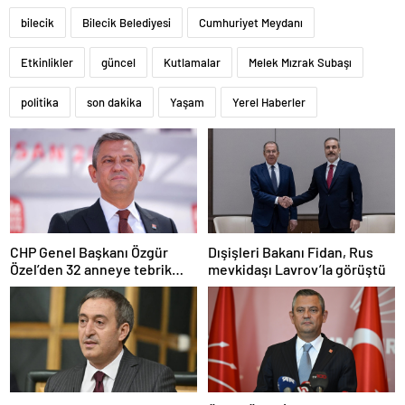
bilecik
Bilecik Belediyesi
Cumhuriyet Meydanı
Etkinlikler
güncel
Kutlamalar
Melek Mızrak Subaşı
politika
son dakika
Yaşam
Yerel Haberler
CHP Genel Başkanı Özgür
Dışişleri Bakanı Fidan, Rus
Özel’den 32 anneye tebrik
mevkidaşı Lavrov’la görüştü
telefonu