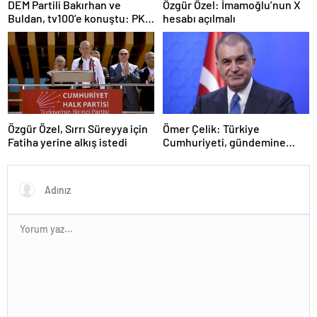
DEM Partili Bakırhan ve
Özgür Özel: İmamoğlu’nun X
Buldan, tv100’e konuştu: PKK
hesabı açılmalı
ne zaman kendini feshedecek
Özgür Özel, Sırrı Süreyya için
Ömer Çelik: Türkiye
Fatiha yerine alkış istedi
Cumhuriyeti, gündemine
hakimdir