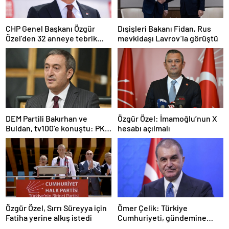
CHP Genel Başkanı Özgür
Dışişleri Bakanı Fidan, Rus
Özel’den 32 anneye tebrik
mevkidaşı Lavrov’la görüştü
telefonu
DEM Partili Bakırhan ve
Özgür Özel: İmamoğlu’nun X
Buldan, tv100’e konuştu: PKK
hesabı açılmalı
ne zaman kendini feshedecek
Özgür Özel, Sırrı Süreyya için
Ömer Çelik: Türkiye
Fatiha yerine alkış istedi
Cumhuriyeti, gündemine
hakimdir