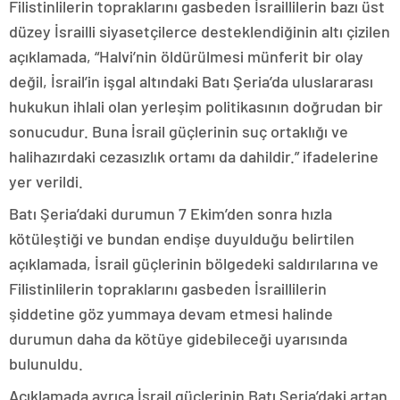
Filistinlilerin topraklarını gasbeden İsraillilerin bazı üst
düzey İsrailli siyasetçilerce desteklendiğinin altı çizilen
açıklamada, “Halvi’nin öldürülmesi münferit bir olay
değil, İsrail’in işgal altındaki Batı Şeria’da uluslararası
hukukun ihlali olan yerleşim politikasının doğrudan bir
sonucudur. Buna İsrail güçlerinin suç ortaklığı ve
halihazırdaki cezasızlık ortamı da dahildir.” ifadelerine
yer verildi.
Batı Şeria’daki durumun 7 Ekim’den sonra hızla
kötüleştiği ve bundan endişe duyulduğu belirtilen
açıklamada, İsrail güçlerinin bölgedeki saldırılarına ve
Filistinlilerin topraklarını gasbeden İsraillilerin
şiddetine göz yummaya devam etmesi halinde
durumun daha da kötüye gidebileceği uyarısında
bulunuldu.
Açıklamada ayrıca İsrail güçlerinin Batı Şeria’daki artan