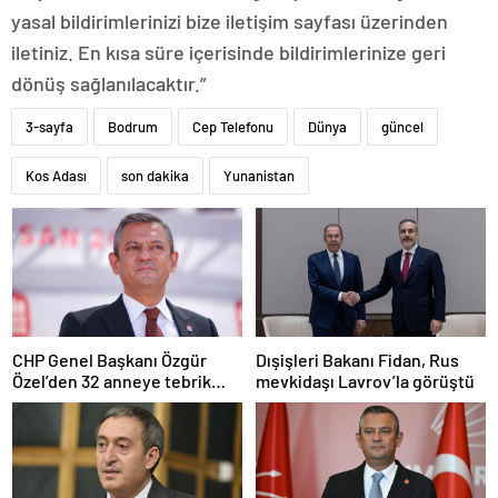
yasal bildirimlerinizi bize iletişim sayfası üzerinden
iletiniz. En kısa süre içerisinde bildirimlerinize geri
dönüş sağlanılacaktır.”
3-sayfa
Bodrum
Cep Telefonu
Dünya
güncel
Kos Adası
son dakika
Yunanistan
CHP Genel Başkanı Özgür
Dışişleri Bakanı Fidan, Rus
Özel’den 32 anneye tebrik
mevkidaşı Lavrov’la görüştü
telefonu