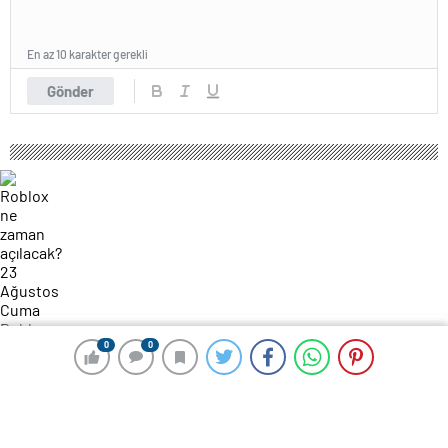
En az 10 karakter gerekli
Gönder
0
0
0
0