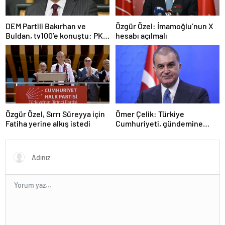
DEM Partili Bakırhan ve
Özgür Özel: İmamoğlu’nun X
Buldan, tv100’e konuştu: PKK
hesabı açılmalı
ne zaman kendini feshedecek
Özgür Özel, Sırrı Süreyya için
Ömer Çelik: Türkiye
Fatiha yerine alkış istedi
Cumhuriyeti, gündemine
hakimdir