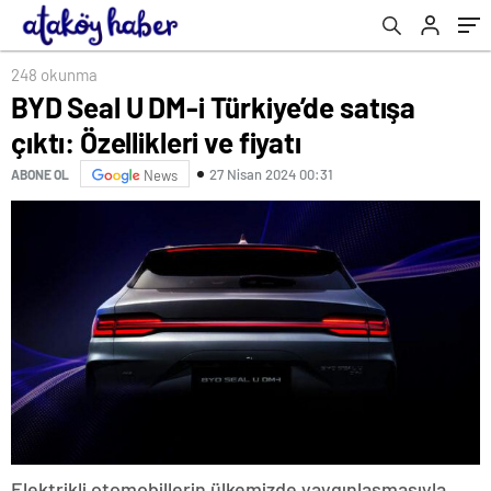
248 okunma
BYD Seal U DM-i Türkiye’de satışa
çıktı: Özellikleri ve fiyatı
27 Nisan 2024 00:31
ABONE OL
News
Elektrikli otomobillerin ülkemizde yaygınlaşmasıyla