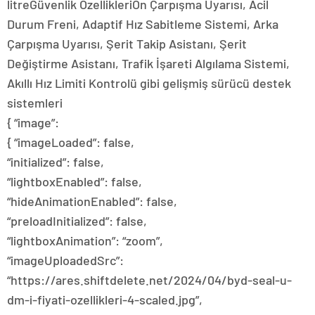
litreGüvenlik ÖzellikleriÖn Çarpışma Uyarısı, Acil
Durum Freni, Adaptif Hız Sabitleme Sistemi, Arka
Çarpışma Uyarısı, Şerit Takip Asistanı, Şerit
Değiştirme Asistanı, Trafik İşareti Algılama Sistemi,
Akıllı Hız Limiti Kontrolü gibi gelişmiş sürücü destek
sistemleri
{ “image”:
{ “imageLoaded”: false,
“initialized”: false,
“lightboxEnabled”: false,
“hideAnimationEnabled”: false,
“preloadInitialized”: false,
“lightboxAnimation”: “zoom”,
“imageUploadedSrc”:
“https://ares.shiftdelete.net/2024/04/byd-seal-u-
dm-i-fiyati-ozellikleri-4-scaled.jpg”,