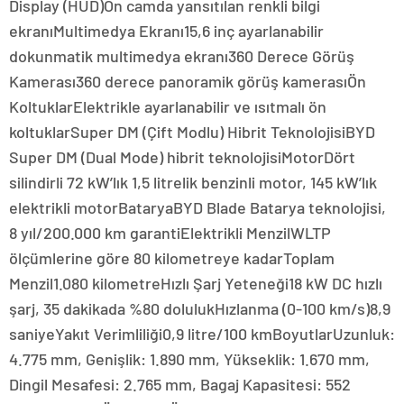
Display (HUD)Ön camda yansıtılan renkli bilgi
ekranıMultimedya Ekranı15,6 inç ayarlanabilir
dokunmatik multimedya ekranı360 Derece Görüş
Kamerası360 derece panoramik görüş kamerasıÖn
KoltuklarElektrikle ayarlanabilir ve ısıtmalı ön
koltuklarSuper DM (Çift Modlu) Hibrit TeknolojisiBYD
Super DM (Dual Mode) hibrit teknolojisiMotorDört
silindirli 72 kW’lık 1,5 litrelik benzinli motor, 145 kW’lık
elektrikli motorBataryaBYD Blade Batarya teknolojisi,
8 yıl/200.000 km garantiElektrikli MenzilWLTP
ölçümlerine göre 80 kilometreye kadarToplam
Menzil1.080 kilometreHızlı Şarj Yeteneği18 kW DC hızlı
şarj, 35 dakikada %80 dolulukHızlanma (0-100 km/s)8,9
saniyeYakıt Verimliliği0,9 litre/100 kmBoyutlarUzunluk:
4.775 mm, Genişlik: 1.890 mm, Yükseklik: 1.670 mm,
Dingil Mesafesi: 2.765 mm, Bagaj Kapasitesi: 552