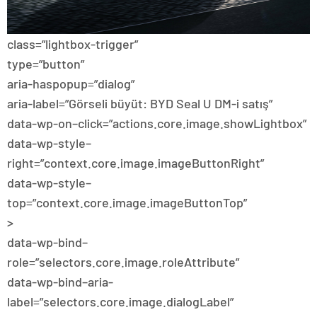
class=”lightbox-trigger”
type=”button”
aria-haspopup=”dialog”
aria-label=”Görseli büyüt: BYD Seal U DM-i satış”
data-wp-on–click=”actions.core.image.showLightbox”
data-wp-style–
right=”context.core.image.imageButtonRight”
data-wp-style–
top=”context.core.image.imageButtonTop”
>
data-wp-bind–
role=”selectors.core.image.roleAttribute”
data-wp-bind–aria-
label=”selectors.core.image.dialogLabel”