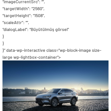
“imageCurrentSrc”: “”,
“targetWidth”: “2560”,
“targetHeight”: “1508”,
“scaleAttr”: “”,
“dialogLabel”: “Büyütülmüş görsel”
}
}
}” data-wp-interactive class=”wp-block-image size-
large wp-lightbox-container”>