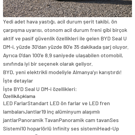
Yedi adet hava yastığı, acil durum şerit takibi, ön
çarpışma uyarısı, otonom acil durum freni gibi birçok
aktif ve pasif güvenlik özellikleri ile gelen BYD Seal U
DM-i, yüzde 30’dan yüzde 80’e 35 dakikada şarj oluyor.
Ayrıca 0’dan 100’e 8.9 saniyede ulaşabilen otomobil,
sınıfında iyi bir seçenek olarak geliyor.
BYD, yeni elektrikli modeliyle Almanya’yı karıştırdı!
İşte detaylar
İşte BYD Seal U DM-i özellikleri:
ÖzellikAçıklama
LED FarlarStandart LED ön farlar ve LED fren
lambalarıJantlar19 inç alüminyum alaşımlı
jantlarPanoramik TavanPanoramik cam tavanSes
Sistemi10 hoparlörlü Infinity ses sistemiHead-Up