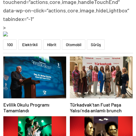
touchend=”actions.core.image.handleTouchEnd”
data-wp-on–click=”actions.core.image.hideLightbox”
tabindex=”-1″
>
100
Elektrikli
Hibrit
Otomobil
Sürüş
Evlilik Okulu Programı
Türkadvak’tan Fuat Paşa
Tamamlandı
Yalısı’nda anlamlı brunch