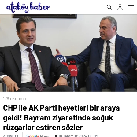
sözler
176 okunma
CHP ile AK Parti heyetleri bir araya
geldi! Bayram ziyaretinde soğuk
rüzgarlar estiren sözler
18 Temmuz 2024 00:09
ABONE OL
News