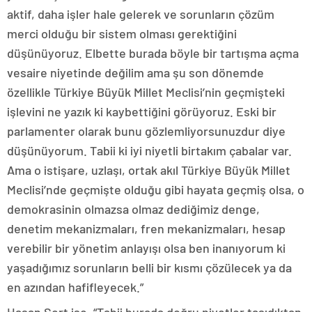
aktif, daha işler hale gelerek ve sorunların çözüm
merci olduğu bir sistem olması gerektiğini
düşünüyoruz. Elbette burada böyle bir tartışma açma
vesaire niyetinde değilim ama şu son dönemde
özellikle Türkiye Büyük Millet Meclisi’nin geçmişteki
işlevini ne yazık ki kaybettiğini görüyoruz. Eski bir
parlamenter olarak bunu gözlemliyorsunuzdur diye
düşünüyorum. Tabii ki iyi niyetli birtakım çabalar var.
Ama o istişare, uzlaşı, ortak akıl Türkiye Büyük Millet
Meclisi’nde geçmişte olduğu gibi hayata geçmiş olsa, o
demokrasinin olmazsa olmaz dediğimiz denge,
denetim mekanizmaları, fren mekanizmaları, hesap
verebilir bir yönetim anlayışı olsa ben inanıyorum ki
yaşadığımız sorunların belli bir kısmı çözülecek ya da
en azından hafifleyecek.”
Hasan Sert ise, “Tabii burada doğru niyetler taşıdıktan