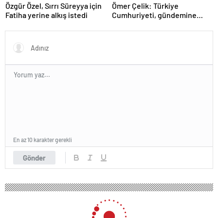
Özgür Özel, Sırrı Süreyya için
Ömer Çelik: Türkiye
Fatiha yerine alkış istedi
Cumhuriyeti, gündemine
hakimdir
En az 10 karakter gerekli
Gönder