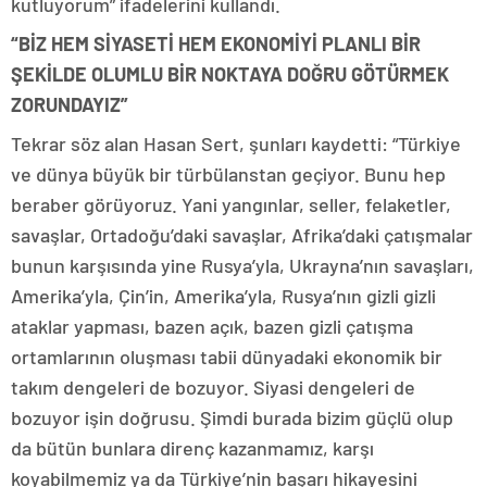
kutluyorum” ifadelerini kullandı.
“BİZ HEM SİYASETİ HEM EKONOMİYİ PLANLI BİR
ŞEKİLDE OLUMLU BİR NOKTAYA DOĞRU GÖTÜRMEK
ZORUNDAYIZ”
Tekrar söz alan Hasan Sert, şunları kaydetti: “Türkiye
ve dünya büyük bir türbülanstan geçiyor. Bunu hep
beraber görüyoruz. Yani yangınlar, seller, felaketler,
savaşlar, Ortadoğu’daki savaşlar, Afrika’daki çatışmalar
bunun karşısında yine Rusya’yla, Ukrayna’nın savaşları,
Amerika’yla, Çin’in, Amerika’yla, Rusya’nın gizli gizli
ataklar yapması, bazen açık, bazen gizli çatışma
ortamlarının oluşması tabii dünyadaki ekonomik bir
takım dengeleri de bozuyor. Siyasi dengeleri de
bozuyor işin doğrusu. Şimdi burada bizim güçlü olup
da bütün bunlara direnç kazanmamız, karşı
koyabilmemiz ya da Türkiye’nin başarı hikayesini