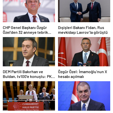
CHP Genel Başkanı Özgür
Dışişleri Bakanı Fidan, Rus
Özel’den 32 anneye tebrik
mevkidaşı Lavrov’la görüştü
telefonu
DEM Partili Bakırhan ve
Özgür Özel: İmamoğlu’nun X
Buldan, tv100’e konuştu: PKK
hesabı açılmalı
ne zaman kendini feshedecek