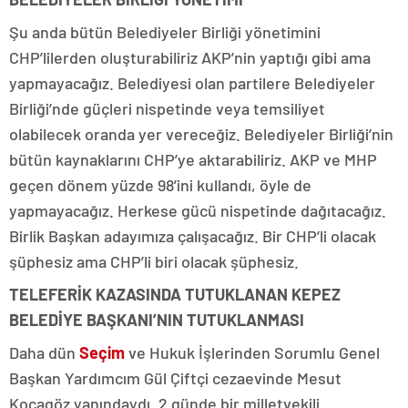
Şu anda bütün Belediyeler Birliği yönetimini
CHP’lilerden oluşturabiliriz AKP’nin yaptığı gibi ama
yapmayacağız. Belediyesi olan partilere Belediyeler
Birliği’nde güçleri nispetinde veya temsiliyet
olabilecek oranda yer vereceğiz. Belediyeler Birliği’nin
bütün kaynaklarını CHP’ye aktarabiliriz. AKP ve MHP
geçen dönem yüzde 98’ini kullandı, öyle de
yapmayacağız. Herkese gücü nispetinde dağıtacağız.
Birlik Başkan adayımıza çalışacağız. Bir CHP’li olacak
şüphesiz ama CHP’li biri olacak şüphesiz.
TELEFERİK KAZASINDA TUTUKLANAN KEPEZ
BELEDİYE BAŞKANI’NIN TUTUKLANMASI
Daha dün
Seçim
ve Hukuk İşlerinden Sorumlu Genel
Başkan Yardımcım Gül Çiftçi cezaevinde Mesut
Kocagöz yanındaydı. 2 günde bir milletvekili