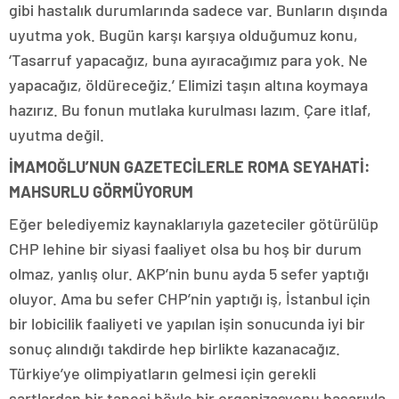
gibi hastalık durumlarında sadece var. Bunların dışında
uyutma yok. Bugün karşı karşıya olduğumuz konu,
‘Tasarruf yapacağız, buna ayıracağımız para yok. Ne
yapacağız, öldüreceğiz.’ Elimizi taşın altına koymaya
hazırız. Bu fonun mutlaka kurulması lazım. Çare itlaf,
uyutma değil.
İMAMOĞLU’NUN GAZETECİLERLE ROMA SEYAHATİ:
MAHSURLU GÖRMÜYORUM
Eğer belediyemiz kaynaklarıyla gazeteciler götürülüp
CHP lehine bir siyasi faaliyet olsa bu hoş bir durum
olmaz, yanlış olur. AKP’nin bunu ayda 5 sefer yaptığı
oluyor. Ama bu sefer CHP’nin yaptığı iş, İstanbul için
bir lobicilik faaliyeti ve yapılan işin sonucunda iyi bir
sonuç alındığı takdirde hep birlikte kazanacağız.
Türkiye’ye olimpiyatların gelmesi için gerekli
şartlardan bir tanesi böyle bir organizasyonu başarıyla