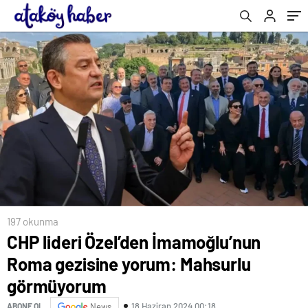
197 okunma
CHP lideri Özel’den İmamoğlu’nun
Roma gezisine yorum: Mahsurlu
görmüyorum
18 Haziran 2024 00:18
ABONE OL
News