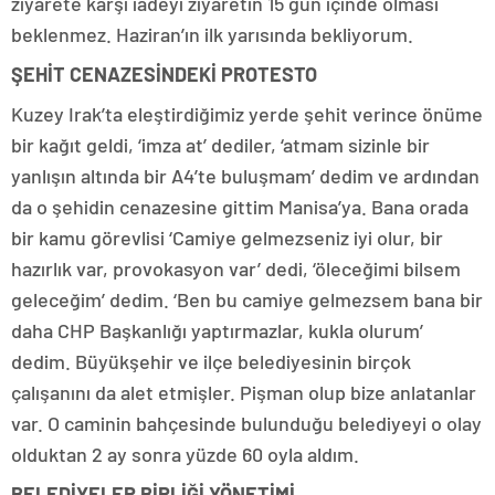
ziyarete karşı iadeyi ziyaretin 15 gün içinde olması
beklenmez. Haziran’ın ilk yarısında bekliyorum.
ŞEHİT CENAZESİNDEKİ PROTESTO
Kuzey Irak’ta eleştirdiğimiz yerde şehit verince önüme
bir kağıt geldi, ‘imza at’ dediler, ‘atmam sizinle bir
yanlışın altında bir A4’te buluşmam’ dedim ve ardından
da o şehidin cenazesine gittim Manisa’ya. Bana orada
bir kamu görevlisi ‘Camiye gelmezseniz iyi olur, bir
hazırlık var, provokasyon var’ dedi, ‘öleceğimi bilsem
geleceğim’ dedim. ‘Ben bu camiye gelmezsem bana bir
daha CHP Başkanlığı yaptırmazlar, kukla olurum’
dedim. Büyükşehir ve ilçe belediyesinin birçok
çalışanını da alet etmişler. Pişman olup bize anlatanlar
var. O caminin bahçesinde bulunduğu belediyeyi o olay
olduktan 2 ay sonra yüzde 60 oyla aldım.
BELEDİYELER BİRLİĞİ YÖNETİMİ