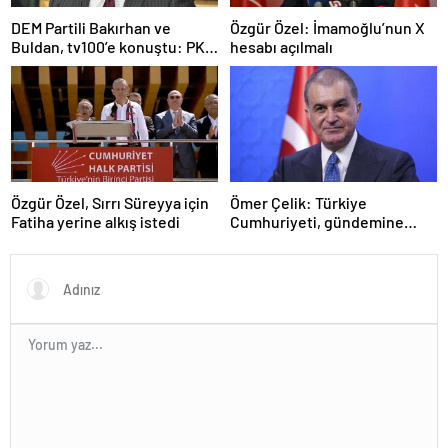
DEM Partili Bakırhan ve
Özgür Özel: İmamoğlu’nun X
Buldan, tv100’e konuştu: PKK
hesabı açılmalı
ne zaman kendini feshedecek
Özgür Özel, Sırrı Süreyya için
Ömer Çelik: Türkiye
Fatiha yerine alkış istedi
Cumhuriyeti, gündemine
hakimdir