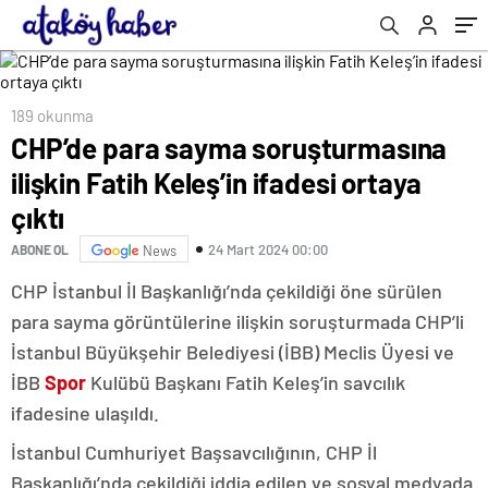
götürdü, gelip hesap vermesi gerekiyor
189 okunma
CHP’de para sayma soruşturmasına
ilişkin Fatih Keleş’in ifadesi ortaya
çıktı
24 Mart 2024 00:00
ABONE OL
News
CHP İstanbul İl Başkanlığı’nda çekildiği öne sürülen
para sayma görüntülerine ilişkin soruşturmada CHP’li
İstanbul Büyükşehir Belediyesi (İBB) Meclis Üyesi ve
İBB
Spor
Kulübü Başkanı Fatih Keleş’in savcılık
ifadesine ulaşıldı.
İstanbul Cumhuriyet Başsavcılığının, CHP İl
Başkanlığı’nda çekildiği iddia edilen ve sosyal medyada