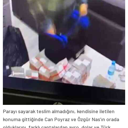
Parayı sayarak teslim almadığını, kendisine iletilen
konuma gittiğinde Can Poyraz ve Özgür Nas’ın orada
olduklarını, farklı çantalardan avro, dolar ve Türk