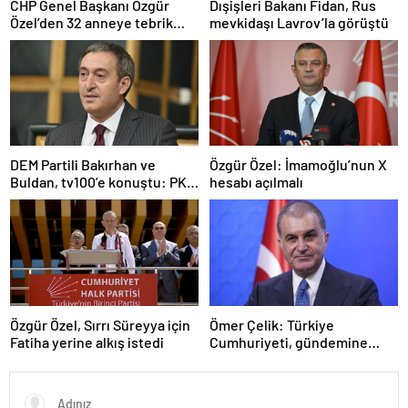
CHP Genel Başkanı Özgür
Dışişleri Bakanı Fidan, Rus
Özel’den 32 anneye tebrik
mevkidaşı Lavrov’la görüştü
telefonu
DEM Partili Bakırhan ve
Özgür Özel: İmamoğlu’nun X
Buldan, tv100’e konuştu: PKK
hesabı açılmalı
ne zaman kendini feshedecek
Özgür Özel, Sırrı Süreyya için
Ömer Çelik: Türkiye
Fatiha yerine alkış istedi
Cumhuriyeti, gündemine
hakimdir