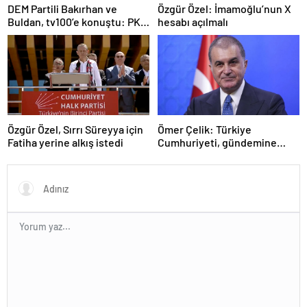
DEM Partili Bakırhan ve
Özgür Özel: İmamoğlu’nun X
Buldan, tv100’e konuştu: PKK
hesabı açılmalı
ne zaman kendini feshedecek
Özgür Özel, Sırrı Süreyya için
Ömer Çelik: Türkiye
Fatiha yerine alkış istedi
Cumhuriyeti, gündemine
hakimdir