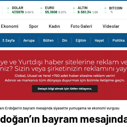
DOLAR
EURO
ALTIN
BITCOIN
47,5979
55,1608
6.561,34
%
0.04%
0.21%
1,00
Ekonomi
Spor
Kadın
Foto Galeri
Videolar
3.Sayfa
Avrupa
Bülten
Din
Eğitim
Hayat
Politika
nı Erdoğan’ın bayram mesajında siyasette yumuşama ve ekonomi vurgusu
doğan’ın bayram mesajında