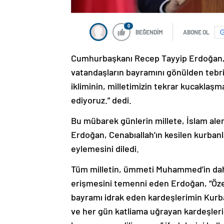
0
BEĞENDİM
ABONE OL
Cumhurbaşkanı Recep Tayyip Erdoğan, K
vatandaşların bayramını gönülden tebr
ikliminin, milletimizin tekrar kucakla
ediyoruz.” dedi.
Bu mübarek günlerin millete, İslam ale
Erdoğan, Cenabıallah’ın kesilen kurbanl
eylemesini diledi.
Tüm milletin, ümmeti Muhammed’in daha
erişmesini temenni eden Erdoğan, “Özell
bayramı idrak eden kardeşlerimin Kurba
ve her gün katliama uğrayan kardeşleri