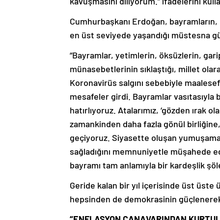
kavuşmasını diliyorum.” ifadelerini kull
Cumhurbaşkanı Erdoğan, bayramların, bi
en üst seviyede yaşandığı müstesna gü
“Bayramlar, yetimlerin, öksüzlerin, gar
münasebetlerinin sıklaştığı, millet olar
Koronavirüs salgını sebebiyle maalesef 
mesafeler girdi. Bayramlar vasıtasıyla 
hatırlıyoruz. Atalarımız, ‘gözden ırak ol
zamankinden daha fazla gönül birliğine,
geçiyoruz. Siyasette oluşan yumuşama i
sağladığını memnuniyetle müşahede edi
bayramı tam anlamıyla bir kardeşlik ş
Geride kalan bir yıl içerisinde üst üste
hepsinden de demokrasinin güçlenerek ç
“ENFLASYON CANAVARINDAN KURTUL