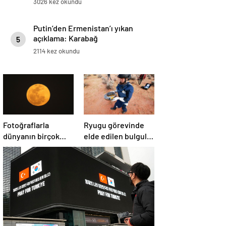
3026 kez okundu
Putin’den Ermenistan’ı yıkan
açıklama: Karabağ
5
Azerbaycan’ın ayrılmaz bir
2114 kez okundu
parçasıdır!
Fotoğraflarla
Ryugu görevinde
dünyanın birçok
elde edilen bulgular
yerinden ‘Süper Ay’
suyun dünyaya
manzaraları
asteroitlerce
getirilmiş
olabileceğini
gösteriyor