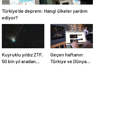
Türkiye’de deprem: Hangi ülkeler yardım
ediyor?
Kuyruklu yıldız ZTF,
Geçen haftanın
50 bin yıl aradan
Türkiye ve Dünya
sonra Dünya’ya ilk
gündemini takip
kez çok yaklaşacak
ettiniz mi?