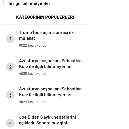
ile ilgili bilinmeyenler
KATEGORİNİN POPÜLERLERİ
Trump’tan seçim sonrası ilk
mülakat
1
8022 kez okundu
Avusturya başbakanı Sebastian
Kurz ile ilgili bilinmeyenler
2
4935 kez okundu
Avusturya başbakanı Sebastian
Kurz ile ilgili bilinmeyenler
3
4924 kez okundu
Joe Biden 6 aylık hedeflerini
açıkladı. Senato buz gibi…
4