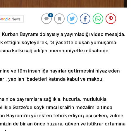
0
News
urban Bayramı dolayısıyla yayımladığı video mesajda,
ik ettiğini söyleyerek, “Siyasette oluşan yumuşama
şmasına katkı sağladığını memnuniyetle müşahede
mine ve tüm insanlığa hayırlar getirmesini niyaz eden
arı, yapılan ibadetleri katında kabul ve makbul
 nice bayramlara sağlıkla, huzurla, mutlulukla
ikle Gazze’de soykırımcı İsrail’in mezalimi altında
n Bayramı’nı yürekten tebrik ediyor; acı çeken, zulme
mizin de bir an önce huzura, güven ve istikrar ortamına