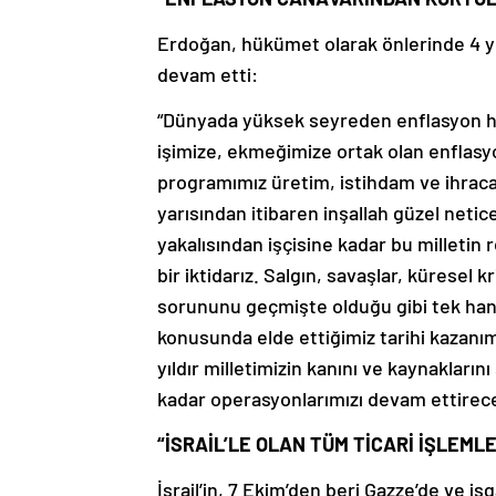
Erdoğan, hükümet olarak önlerinde 4 yı
devam etti:
“Dünyada yüksek seyreden enflasyon h
işimize, ekmeğimize ortak olan enflasy
programımız üretim, istihdam ve ihracat
yarısından itibaren inşallah güzel neti
yakalısından işçisine kadar bu milletin 
bir iktidarız. Salgın, savaşlar, küresel
sorununu geçmişte olduğu gibi tek han
konusunda elde ettiğimiz tarihi kazanı
yıldır milletimizin kanını ve kaynakları
kadar operasyonlarımızı devam ettirece
“İSRAİL’LE OLAN TÜM TİCARİ İŞLEML
İsrail’in, 7 Ekim’den beri Gazze’de ve iş