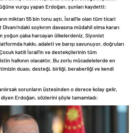
rdüğüne vurgu yapan Erdoğan, şunları kaydetti:
n miktarı 55 bin tonu aştı. İsrail’le olan tüm ticari
t Divanı’ndaki soykırım davasına müdahil olma kararı
n en yoğun çaba harcayan ülkelerdeniz. Siyonist
tformda hakkı, adaleti ve barışı savunuyor, doğruları
cuk katili İsrail’in ve destekçilerinin tüm
listin halkının olacaktır. Bu zorlu mücadelelerde en
mizin duası, desteği, birliği, beraberliği ve kendi
sarılırsak sorunların üstesinden o derece kolay gelir,
” diyen Erdoğan, sözlerini şöyle tamamladı: