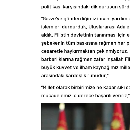
politikası karşısındaki dik duruşun sü
“Gazze’ye gönderdiğimiz insani yardımları
işlemleri durdurduk. Uluslararası Adale
aldık. Filistin devletinin tanınması içi
şebekenin tüm baskısına rağmen her pla
cesaretle haykırmaktan çekinmiyoruz. Ço
barbarlıklarına rağmen zafer inşallah Fi
büyük kuvvet ve ilham kaynağımız milleti
arasındaki kardeşlik ruhudur.”
“Millet olarak birbirimize ne kadar sıkı 
mücadelemizi o derece başarılı veririz.