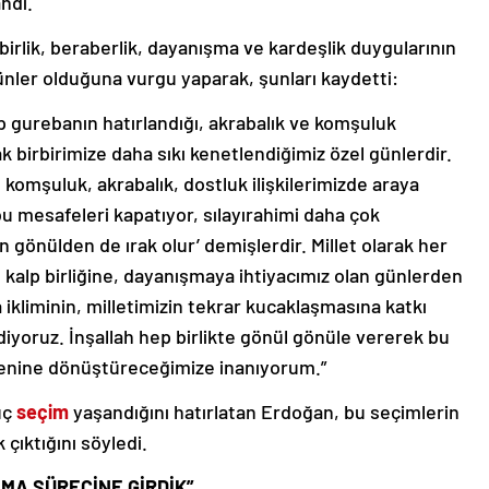
andı.
rlik, beraberlik, dayanışma ve kardeşlik duygularının
nler olduğuna vurgu yaparak, şunları kaydetti:
ip gurebanın hatırlandığı, akrabalık ve komşuluk
ak birbirimize daha sıkı kenetlendiğimiz özel günlerdir.
komşuluk, akrabalık, dostluk ilişkilerimizde araya
bu mesafeleri kapatıyor, sılayırahimi daha çok
an gönülden de ırak olur’ demişlerdir. Millet olarak her
 kalp birliğine, dayanışmaya ihtiyacımız olan günlerden
kliminin, milletimizin tekrar kucaklaşmasına katkı
yoruz. İnşallah hep birlikte gönül gönüle vererek bu
ölenine dönüştüreceğimize inanıyorum.”
 üç
seçim
yaşandığını hatırlatan Erdoğan, bu seçimlerin
ıktığını söyledi.
MA SÜRECİNE GİRDİK”