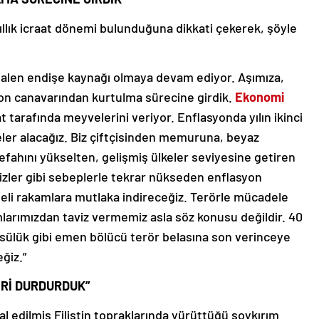
llık icraat dönemi bulunduğuna dikkati çekerek, şöyle
alen endişe kaynağı olmaya devam ediyor. Aşımıza,
on canavarından kurtulma sürecine girdik.
Ekonomi
 tarafında meyvelerini veriyor. Enflasyonda yılın ikinci
celer alacağız. Biz çiftçisinden memuruna, beyaz
refahını yükselten, gelişmiş ülkeler seviyesine getiren
 krizler gibi sebeplerle tekrar nükseden enflasyon
eli rakamlara mutlaka indireceğiz. Terörle mücadele
mlarımızdan taviz vermemiz asla söz konusu değildir. 40
nı sülük gibi emen bölücü terör belasına son verinceye
ğiz.”
ERİ DURDURDUK”
gal edilmiş Filistin topraklarında yürüttüğü soykırım