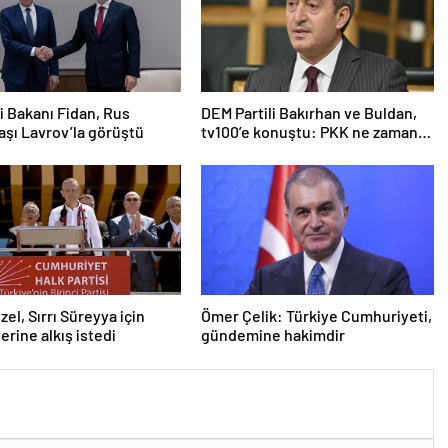
ri Bakanı Fidan, Rus
DEM Partili Bakırhan ve Buldan,
şı Lavrov’la görüştü
tv100’e konuştu: PKK ne zaman
kendini feshedecek
zel, Sırrı Süreyya için
Ömer Çelik: Türkiye Cumhuriyeti,
erine alkış istedi
gündemine hakimdir