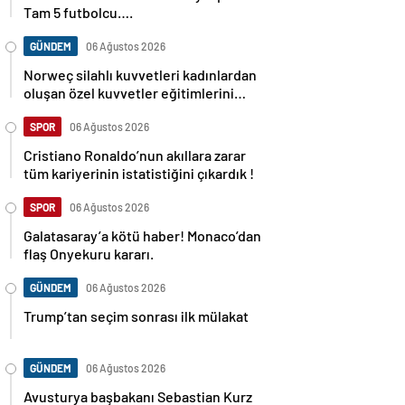
Tam 5 futbolcu….
GÜNDEM
06 Ağustos 2026
Norweç silahlı kuvvetleri kadınlardan
oluşan özel kuvvetler eğitimlerini
başlattı.
SPOR
06 Ağustos 2026
Cristiano Ronaldo’nun akıllara zarar
tüm kariyerinin istatistiğini çıkardık !
SPOR
06 Ağustos 2026
Galatasaray’a kötü haber! Monaco’dan
flaş Onyekuru kararı.
GÜNDEM
06 Ağustos 2026
Trump’tan seçim sonrası ilk mülakat
GÜNDEM
06 Ağustos 2026
Avusturya başbakanı Sebastian Kurz