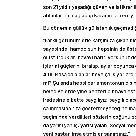
son 21 yıldır yaşadığı güven ve istikra
atılımlarının sağladığı kazanımları en iyi
Bu dönemin güllük gülistanlık geçmediğ
“Farklı görünümlerle karşımıza çıkan nic
sayesinde, hamdolsun hepsinin de üste
oluşturdukları havayı hatırlıyorsunuz de
işlerini güçlerini bırakıp, aylar boyunc
Altılı Masa’da olanlar neye çalışıyorlard
mi? Şu anda hepsi parlamentonun dışınd
belediyelerde yine benzeri bir hava est
iradesine elbette saygılıyız, saygılı ola
çalınmasına rıza göstermeyeceğine inanı
seçiminde verdikleri sözlerin çoğunu s
da yarısı yanlış, yarısı yalan. Sosyal m
yeni baştan inşa etmişler sanırsınız.”