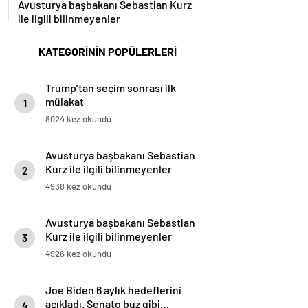
Avusturya başbakanı Sebastian Kurz
ile ilgili bilinmeyenler
KATEGORİNİN POPÜLERLERİ
Trump’tan seçim sonrası ilk
mülakat
1
8024 kez okundu
Avusturya başbakanı Sebastian
Kurz ile ilgili bilinmeyenler
2
4938 kez okundu
Avusturya başbakanı Sebastian
Kurz ile ilgili bilinmeyenler
3
4926 kez okundu
Joe Biden 6 aylık hedeflerini
açıkladı. Senato buz gibi…
4