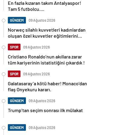
En fazla kızaran takım Antalyaspor!
Tam 5 futbolcu….
GÜNDEM
09 Ağustos 2026
Norweç silahlı kuvvetleri kadınlardan
oluşan özel kuvvetler eğitimlerini
başlattı.
SPOR
09 Ağustos 2026
Cristiano Ronaldo’nun akıllara zarar
tüm kariyerinin istatistiğini çıkardık !
SPOR
09 Ağustos 2026
Galatasaray’a kötü haber! Monaco’dan
flaş Onyekuru kararı.
GÜNDEM
09 Ağustos 2026
Trump’tan seçim sonrası ilk mülakat
GÜNDEM
09 Ağustos 2026