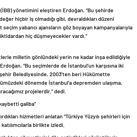
(İBB) yönetimini eleştiren Erdoğan, “Bu şehirde
eğer hiçbir iş olmadığı gibi, devraldıkları düzeni
t seçim yabancı ajansların göz boyayan kampanyalarıyla
 iktidardan hiç düşmeyecekler vardı.”
erle milletin gönlündeki yerin ne kadar inşa edildiğiyle
Erdoğan, “Bu seçimlerde de İstanbul’un karşısına iki
ükşehir Belediyesinde, 2003’ten beri Hükümette
, önümüzdeki dönemde İstanbul’a depremden ulaşıma,
racağımız projelerdir.” dedi.
 kaybetti galiba”
kları hizmetleri anlatan “Türkiye Yüzyılı şehirleri için
atılımcılarla birlikte izledi.