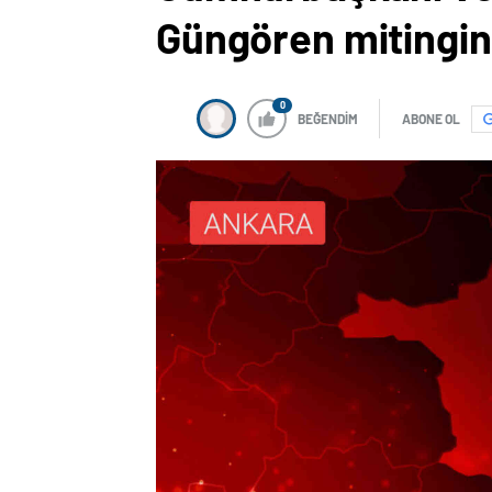
Güngören mitingin
0
BEĞENDİM
ABONE OL