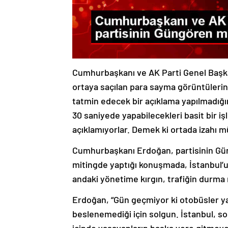
Cumhurbaşkanı ve AK Parti Genel Başka
ortaya saçılan para sayma görüntüleri
tatmin edecek bir açıklama yapılmadığı
30 saniyede yapabilecekleri basit bir iş
açıklamıyorlar. Demek ki ortada izahı mü
Cumhurbaşkanı Erdoğan, partisinin Gün
mitingde yaptığı konuşmada, İstanbul’u
andaki yönetime kırgın, trafiğin durma
Erdoğan, “Gün geçmiyor ki otobüsler ya
beslenemediği için solgun. İstanbul, son
içinde yaşayanların başka yere gitmeye 