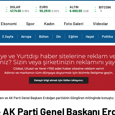
DOLAR
EURO
ALTIN
BITCOIN
47,7436
55,2510
6.660,55
%
0.18%
0.32%
2,59
Ekonomi
Spor
Kadın
Foto Galeri
Videolar
3.Sayfa
Avrupa
Bülten
Din
Eğitim
Hayat
Politika
ı ve AK Parti Genel Başkanı Erdoğan partisinin Güngören mitinginde konuştu:
AK Parti Genel Başkanı Erd