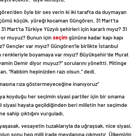
gören’den öyle bir ses verin ki iki tarafta da duymayan
lçümü küçük, yüreği kocaman Güngören. 31 Mart’ta
 31 Mart’ta Türkiye Yüzyılı şehirleri için kararlı mıyız? 31
diyor muyuz? Bunun için
seçim
gününe kadar kapı kapı
? Gençler var mıyız? Güngören’le birlikte İstanbul
ın renkleriyle boyamaya var mıyız? Büyükşehir’de Murat
in Demir diyor muyuz?” sorularını yöneltti. Mitinge
ğan, “Rabbim hepinizden razı olsun.” dedi.
lınmasına rıza göstermeyeceğine inanıyoruz”
aya koyduğu her seçimin siyasi partiler için bir sınama
 siyasi hayata geçildiğinden beri milletin her seçimde
e sahip çıktığını vurguladı.
şasak, vesayetin tuzaklarıyla da uğraşsak, nice siyasi,
olun sonu hep milli irade meydanına çıkmıştır. Ülkemizin