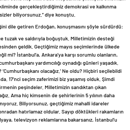
r ikliminde gerçekleştirdiğimiz demokrasi ve kalkınma
 sizler biliyorsunuz.” diye konuştu.
ini dile getiren Erdoğan, konuşmasını şöyle sürdürdü:
e tuzak ve saldırıyla boğuştuk. Milletimizin desteği
sinden geldik. Geçtiğimiz mayıs seçimlerinde ülkede
ğil mi? İstanbul’a, Ankara’ya karşı sorumlu olanların,
a cumhurbaşkanı yardımcılığı oynadığı günleri yaşadık.
ı? ‘Cumhurbaşkanı olacağız.’ Ne oldu? Hiçbiri seçilebildi
a. 17’nci seçim zaferimizi biz yaşamış olduk. Şimdi
irmenin peşindeler. Milletimizin sandıktan çıkan
cağız. Ama hiç kimsenin de şehirlerinin 5 yılının daha
yoruz. Biliyorsunuz, geçtiğimiz mahalli idareler
onradan hatırlamaz oldular. Sayıp döktükleri rakamların
edyaya, televizyon reklamlarına bakarsanız, İstanbul’u