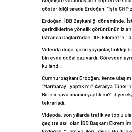
Geçmişte vatandaşların çöpten ve susuzl
gösterildiği sırada Erdoğan, “İşte CHP z
Erdoğan, İBB Başkanlığı döneminde, İs
getirdiklerine yönelik görüntünün izlen
Istranca Dağları’ndan. 104 kilometre.” 
Videoda doğal gazın yaygınlaştırıldığı b
bin evde doğal gaz vardı. Görevden ayrıl
kullandı.
Cumhurbaşkanı Erdoğan, kente ulaşım ağıyl
“Marmaray’ı yaptık mı? Avrasya Tüneli’
Birinci havalimanını yaptık mı?” diyerek
tekrarladı.
Videoda, son yıllarda trafik ve toplu ul
geçitte asılı olan İBB Başkanı Ekrem İma
Erdoğan, “‘Tam yol ileri.’ diyor. Bu dire