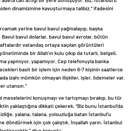
iden dinamizmine kavuşturmaya talibiz.” ifadesini
harcamak yerine bavul bavul yağmalayıp, başka
. Bavul bavul dolarlar, bavul bavul avrolar, bütün
aftalardır vatandaş ortaya saçılan görüntüleri
etiminde bir Allah’ın kulu çıkıp da tutarlı, belgeli,
lama yapmıyor, yapamıyor. Cep telefonuyla banka
ekleri basit bir işlem için neden 6-7 kişinin saatlerce
ada izahı mümkün olmayan ilişkiler, işler, ödemeler var.
er utansın.”
l meselelerini konuşmayı ve tartışmayı bırakıp, bu tür
in yaklaştığına dikkati çekerek, “Biz bunu İstanbul’da
liğe, yalana, talana, yolsuzluğa batan İstanbul’u
 döndürmek için çok çalıştık. İnşallah yarın, İstanbul
leştirecektir.” diye konuştu.