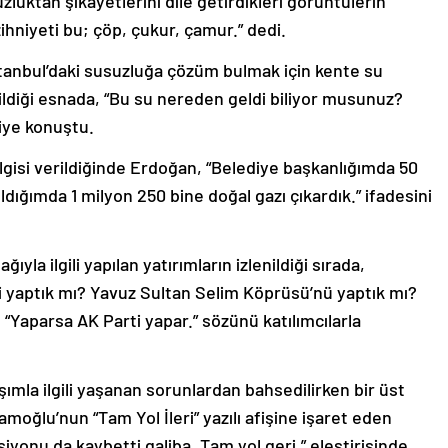
uktan şikayetlerini dile getirdikleri görüntülerin
ihniyeti bu; çöp, çukur, çamur.” dedi.
tanbul’daki susuzluğa çözüm bulmak için kente su
ildiği esnada, “Bu su nereden geldi biliyor musunuz?
diye konuştu.
ilgisi verildiğinde Erdoğan, “Belediye başkanlığımda 50
dığımda 1 milyon 250 bine doğal gazı çıkardık.” ifadesini
a ilgili yapılan yatırımların izlenildiği sırada,
ni yaptık mı? Yavuz Sultan Selim Köprüsü’nü yaptık mı?
, “Yaparsa AK Parti yapar.” sözünü katılımcılarla
aşımla ilgili yaşanan sorunlardan bahsedilirken bir üst
moğlu’nun “Tam Yol İleri” yazılı afişine işaret eden
ksiyonu da kaybetti galiba. Tam yol geri.” eleştirisinde