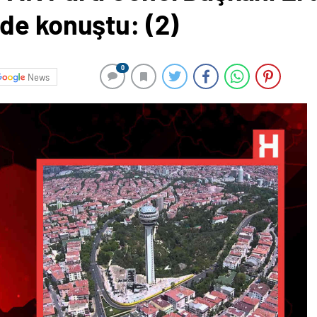
de konuştu: (2)
0
News