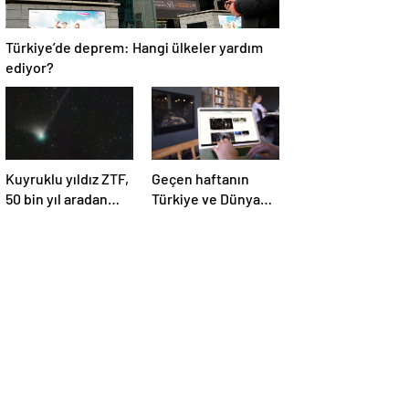
Türkiye’de deprem: Hangi ülkeler yardım
ediyor?
Kuyruklu yıldız ZTF,
Geçen haftanın
50 bin yıl aradan
Türkiye ve Dünya
sonra Dünya’ya ilk
gündemini takip
kez çok yaklaşacak
ettiniz mi?