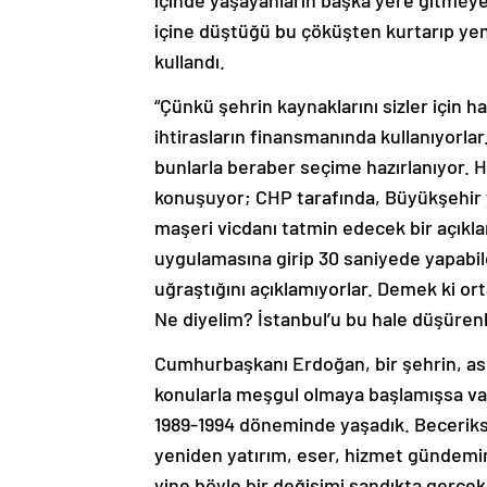
içine düştüğü bu çöküşten kurtarıp yen
kullandı.
“Çünkü şehrin kaynaklarını sizler için 
ihtirasların finansmanında kullanıyorlar
bunlarla beraber seçime hazırlanıyor. H
konuşuyor; CHP tarafında, Büyükşehir yön
maşeri vicdanı tatmin edecek bir açık
uygulamasına girip 30 saniyede yapabilec
uğraştığını açıklamıyorlar. Demek ki ort
Ne diyelim? İstanbul’u bu hale düşürenl
Cumhurbaşkanı Erdoğan, bir şehrin, ası
konularla meşgul olmaya başlamışsa vakt
1989-1994 döneminde yaşadık. Beceriksiz
yeniden yatırım, eser, hizmet gündemine
yine böyle bir değişimi sandıkta gerçek