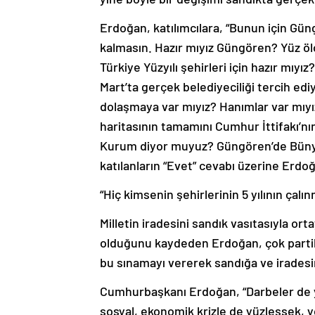
Erdoğan, katılımcılara, “Bunun için Gün
kalmasın. Hazır mıyız Güngören? Yüz ö
Türkiye Yüzyılı şehirleri için hazır mıyız?
Mart’ta gerçek belediyeciliği tercih e
dolaşmaya var mıyız? Hanımlar var mıyız
haritasının tamamını Cumhur İttifakı’n
Kurum diyor muyuz? Güngören’de Bünyam
katılanların “Evet” cevabı üzerine Erdo
“Hiç kimsenin şehirlerinin 5 yılının ça
Milletin iradesini sandık vasıtasıyla ort
olduğunu kaydeden Erdoğan, çok partili
bu sınamayı vererek sandığa ve iradesin
Cumhurbaşkanı Erdoğan, “Darbeler de ya
sosyal, ekonomik krizle de yüzleşsek, y