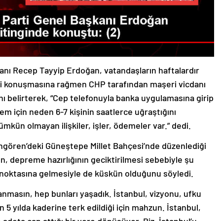
nı Recep Tayyip Erdoğan, vatandaşların haftalardır
ni konuşmasına rağmen CHP tarafından maşeri vicdanı
nı belirterek, “Cep telefonuyla banka uygulamasına girip
lem için neden 6-7 kişinin saatlerce uğraştığını
mkün olmayan ilişkiler, işler, ödemeler var.” dedi.
gören’deki Güneştepe Millet Bahçesi’nde düzenlediği
n, depreme hazırlığının geciktirilmesi sebebiyle şu
 noktasına gelmesiyle de küskün olduğunu söyledi.
nmasın, hep bunları yaşadık. İstanbul, vizyonu, ufku
 5 yılda kaderine terk edildiği için mahzun. İstanbul,
adeta can attığı bir yere dönüşüyor. Biz, İstanbul’u