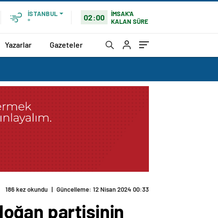
İMSAK'A
İSTANBUL
02:00
KALAN SÜRE
°
Yazarlar
Gazeteler
186 kez okundu
|
Güncelleme: 12 Nisan 2024 00:33
oğan partisinin