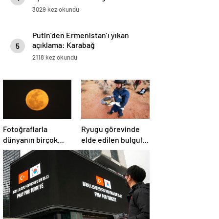
3029 kez okundu
Putin’den Ermenistan’ı yıkan
açıklama: Karabağ
5
Azerbaycan’ın ayrılmaz bir
2118 kez okundu
parçasıdır!
Fotoğraflarla
Ryugu görevinde
dünyanın birçok
elde edilen bulgular
yerinden ‘Süper Ay’
suyun dünyaya
manzaraları
asteroitlerce
getirilmiş
olabileceğini
gösteriyor