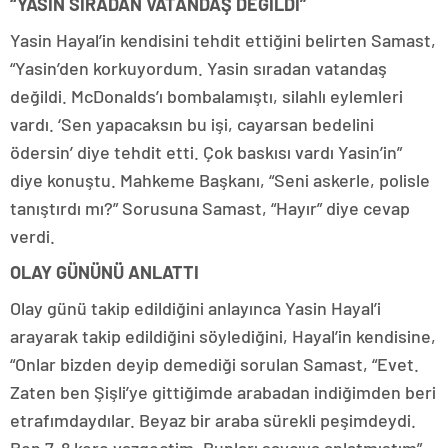
“YASİN SIRADAN VATANDAŞ DEĞİLDİ”
Yasin Hayal’in kendisini tehdit ettiğini belirten Samast,
“Yasin’den korkuyordum. Yasin sıradan vatandaş
değildi. McDonalds’ı bombalamıştı, silahlı eylemleri
vardı. ‘Sen yapacaksın bu işi, cayarsan bedelini
ödersin’ diye tehdit etti. Çok baskısı vardı Yasin’in”
diye konuştu. Mahkeme Başkanı, “Seni askerle, polisle
tanıştırdı mı?” Sorusuna Samast, “Hayır” diye cevap
verdi.
OLAY GÜNÜNÜ ANLATTI
Olay günü takip edildiğini anlayınca Yasin Hayal’i
arayarak takip edildiğini söylediğini, Hayal’in kendisine,
“Onlar bizden deyip demediği sorulan Samast, “Evet.
Zaten ben Şişli’ye gittiğimde arabadan indiğimden beri
etrafımdaydılar. Beyaz bir araba sürekli peşimdeydi.