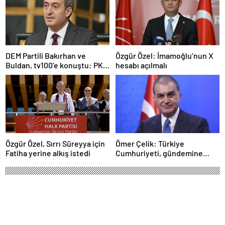
DEM Partili Bakırhan ve
Özgür Özel: İmamoğlu’nun X
Buldan, tv100’e konuştu: PKK
hesabı açılmalı
ne zaman kendini feshedecek
Özgür Özel, Sırrı Süreyya için
Ömer Çelik: Türkiye
Fatiha yerine alkış istedi
Cumhuriyeti, gündemine
hakimdir