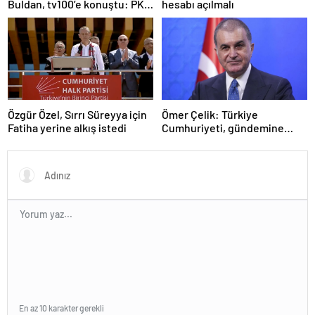
Buldan, tv100’e konuştu: PKK
hesabı açılmalı
ne zaman kendini feshedecek
Özgür Özel, Sırrı Süreyya için
Ömer Çelik: Türkiye
Fatiha yerine alkış istedi
Cumhuriyeti, gündemine
hakimdir
En az 10 karakter gerekli