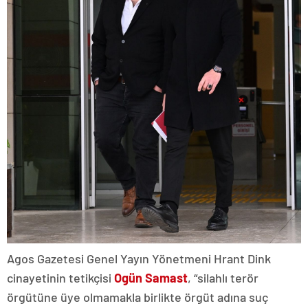
Agos Gazetesi Genel Yayın Yönetmeni Hrant Dink
cinayetinin tetikçisi
Ogün Samast
, “silahlı terör
örgütüne üye olmamakla birlikte örgüt adına suç