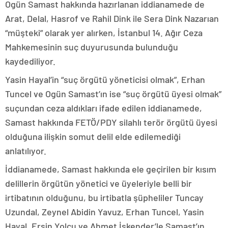
Ogün Samast hakkında hazırlanan iddianamede de
Arat, Delal, Hasrof ve Rahil Dink ile Sera Dink Nazarıan
“müşteki” olarak yer alırken, İstanbul 14. Ağır Ceza
Mahkemesinin suç duyurusunda bulunduğu
kaydediliyor.
Yasin Hayal’in “suç örgütü yöneticisi olmak”, Erhan
Tuncel ve Ogün Samast’ın ise “suç örgütü üyesi olmak”
suçundan ceza aldıkları ifade edilen iddianamede,
Samast hakkında FETÖ/PDY silahlı terör örgütü üyesi
olduğuna ilişkin somut delil elde edilemediği
anlatılıyor.
İddianamede, Samast hakkında ele geçirilen bir kısım
delillerin örgütün yönetici ve üyeleriyle belli bir
irtibatının olduğunu, bu irtibatla şüpheliler Tuncay
Uzundal, Zeynel Abidin Yavuz, Erhan Tuncel, Yasin
Hayal, Ersin Yolcu ve Ahmet İskender’le Samast’ın