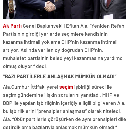
Ak Parti
Genel Başkanvekili Efkan Ala, “Yeniden Refah
Partisinin girdiği yerlerde seçimlere kendisinin
kazanma ihtimali yok ama CHP’nin kazanma ihtimali
artıyor. Aslında verilen oy doğrudan CHP’nin,
muhalefet partisinin belediyeyi kazanmasına yardımcı
olmuş oluyor.” dedi.
“BAZI PARTİLERLE ANLAŞMAK MÜMKÜN OLMADI”
Ala,Cumhur İttifakı yerel
seçim
işbirliği süreci ile
seçim gündemine ilişkin sorularını yanıtladı. MHP ve
BBP ile yapılan işbirliğinin içeriğiyle ilgili bilgi veren Ala,
bu işbirliklerini “prensipler anlaşması” olarak niteledi.
Ala, “Öbür partilerle görüşürken de aynı prensipleri dile
getirdik ama bazılarıyla anlaşmak mümkün olmadı.”