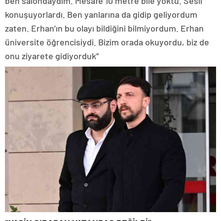
ben salondaydım. Mesafe 10 metre bile yoktu. Sesli
konuşuyorlardı. Ben yanlarına da gidip geliyordum
zaten. Erhan’ın bu olayı bildiğini bilmiyordum. Erhan
üniversite öğrencisiydi. Bizim orada okuyordu, biz de
onu ziyarete gidiyorduk”