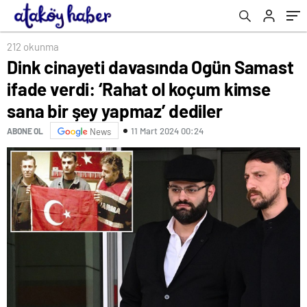
yapmaz’ dediler
oluyor, ittifak değiliz
Olduğunu İddia Etti
212 okunma
Dink cinayeti davasında Ogün Samast
ifade verdi: ‘Rahat ol koçum kimse
sana bir şey yapmaz’ dediler
11 Mart 2024 00:24
ABONE OL
News