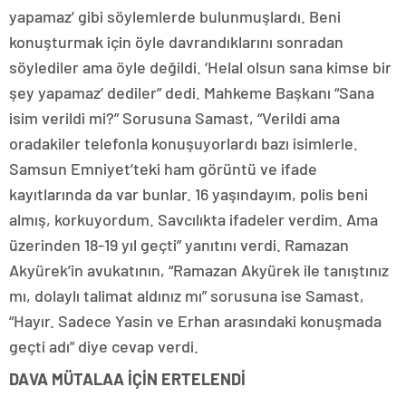
yapamaz’ gibi söylemlerde bulunmuşlardı. Beni
konuşturmak için öyle davrandıklarını sonradan
söylediler ama öyle değildi. ‘Helal olsun sana kimse bir
şey yapamaz’ dediler” dedi. Mahkeme Başkanı “Sana
isim verildi mi?” Sorusuna Samast, “Verildi ama
oradakiler telefonla konuşuyorlardı bazı isimlerle.
Samsun Emniyet’teki ham görüntü ve ifade
kayıtlarında da var bunlar. 16 yaşındayım, polis beni
almış, korkuyordum. Savcılıkta ifadeler verdim. Ama
üzerinden 18-19 yıl geçti” yanıtını verdi. Ramazan
Akyürek’in avukatının, “Ramazan Akyürek ile tanıştınız
mı, dolaylı talimat aldınız mı” sorusuna ise Samast,
“Hayır. Sadece Yasin ve Erhan arasındaki konuşmada
geçti adı” diye cevap verdi.
DAVA MÜTALAA İÇİN ERTELENDİ