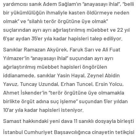
yardımcısı sanık Adem Sağlam’ın “anayasayı ihlal”, “belli
bir yükümlülüğün ihmaliyle kasten öldürmeye neden
olmak” ve “silahlı terör örgütüne üye olmak”
suçlarından ayrı ayrı ağırlaştırılmış müebbet ve 22 yıl
6’şar aydan 35’er yıla kadar hapisleri talep ediliyor.
Sanıklar Ramazan Akyürek, Faruk Sarı ve Ali Fuat
Yılmazer’in “anayasayı ihlal” suçundan ayrı ayrı
ağırlaştırılmış müebbet hapisleri öngörülen
iddianamede, sanıklar Yasin Hayal, Zeynel Abidin
Yavuz, Tuncay Uzundal, Erhan Tuncel, Ersin Yolcu,
Ahmet İskender’in “terör örgütüne üye olmamakla
birlikte örgüt adına suç işleme” suçundan 5’er yıldan
10’ar yıla kadar hapisleri isteniyor.
Samast hakkındaki yeni dava 11 sanıklı dosyayla birleşti
İstanbul Cumhuriyet Başsavcılığınca cinayetin tetikçisi