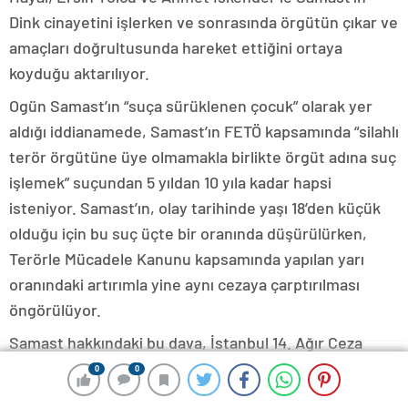
Dink cinayetini işlerken ve sonrasında örgütün çıkar ve
amaçları doğrultusunda hareket ettiğini ortaya
koyduğu aktarılıyor.
Ogün Samast’ın “suça sürüklenen çocuk” olarak yer
aldığı iddianamede, Samast’ın FETÖ kapsamında “silahlı
terör örgütüne üye olmamakla birlikte örgüt adına suç
işlemek” suçundan 5 yıldan 10 yıla kadar hapsi
isteniyor. Samast’ın, olay tarihinde yaşı 18’den küçük
olduğu için bu suç üçte bir oranında düşürülürken,
Terörle Mücadele Kanunu kapsamında yapılan yarı
oranındaki artırımla yine aynı cezaya çarptırılması
öngörülüyor.
Samast hakkındaki bu dava, İstanbul 14. Ağır Ceza
Mahkemesi’ndeki “anayasayı ihlal”, “belli bir
0
0
0
0
0
0
0
0
yükümlülüğün ihmaliyle kasten öldürmeye neden