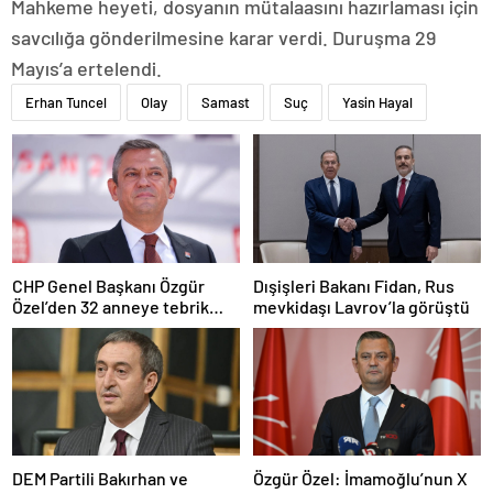
Mahkeme heyeti, dosyanın mütalaasını hazırlaması için
savcılığa gönderilmesine karar verdi. Duruşma 29
Mayıs’a ertelendi.
Erhan Tuncel
Olay
Samast
Suç
Yasin Hayal
CHP Genel Başkanı Özgür
Dışişleri Bakanı Fidan, Rus
Özel’den 32 anneye tebrik
mevkidaşı Lavrov’la görüştü
telefonu
DEM Partili Bakırhan ve
Özgür Özel: İmamoğlu’nun X