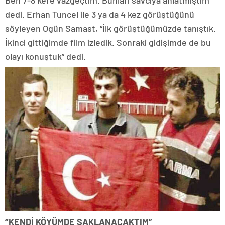
Ben 7-8 kere vazgeçtim. Bunları savcıya anlatmıştım”
dedi. Erhan Tuncel ile 3 ya da 4 kez görüştüğünü
söyleyen Ogün Samast, “İlk görüştüğümüzde tanıştık.
İkinci gittiğimde film izledik. Sonraki gidişimde de bu
olayı konuştuk” dedi.
“KENDİ KÖYÜMDE SAKLANACAKTIM”