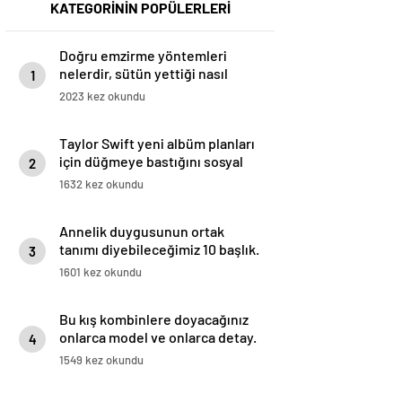
KATEGORİNİN POPÜLERLERİ
Doğru emzirme yöntemleri
nelerdir, sütün yettiği nasıl
1
anlaşılır?
2023 kez okundu
Taylor Swift yeni albüm planları
için düğmeye bastığını sosyal
2
medyadan duyurdu!
1632 kez okundu
Annelik duygusunun ortak
tanımı diyebileceğimiz 10 başlık.
3
1601 kez okundu
Bu kış kombinlere doyacağınız
onlarca model ve onlarca detay.
4
1549 kez okundu