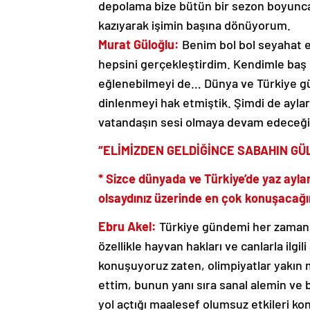
depolama bize bütün bir sezon boyunca 
kazıyarak işimin başına dönüyorum.
Murat Güloğlu:
Benim bol bol seyahat 
hepsini gerçekleştirdim. Kendimle baş 
eğlenebilmeyi de… Dünya ve Türkiye gü
dinlenmeyi hak etmiştik. Şimdi de ayla
vatandaşın sesi olmaya devam edeceği
“ELİMİZDEN GELDİĞİNCE SABAHIN G
* Sizce dünyada ve Türkiye’de yaz ayla
olsaydınız üzerinde en çok konuşacağın
Ebru Akel:
Türkiye gündemi her zaman 
özellikle hayvan hakları ve canlarla ilgil
konuşuyoruz zaten, olimpiyatlar yakın m
ettim, bunun yanı sıra sanal alemin ve b
yol açtığı maalesef olumsuz etkileri ko