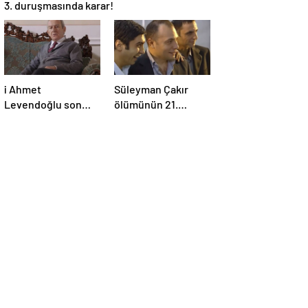
3. duruşmasında karar!
i Ahmet
Süleyman Çakır
Levendoğlu son
ölümünün 21.
yolculuğuna
yılında unutulmadı
uğurlandı