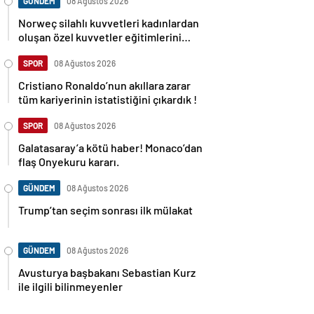
GÜNDEM
08 Ağustos 2026
Norweç silahlı kuvvetleri kadınlardan
oluşan özel kuvvetler eğitimlerini
başlattı.
SPOR
08 Ağustos 2026
Cristiano Ronaldo’nun akıllara zarar
tüm kariyerinin istatistiğini çıkardık !
SPOR
08 Ağustos 2026
Galatasaray’a kötü haber! Monaco’dan
flaş Onyekuru kararı.
GÜNDEM
08 Ağustos 2026
Trump’tan seçim sonrası ilk mülakat
GÜNDEM
08 Ağustos 2026
Avusturya başbakanı Sebastian Kurz
ile ilgili bilinmeyenler