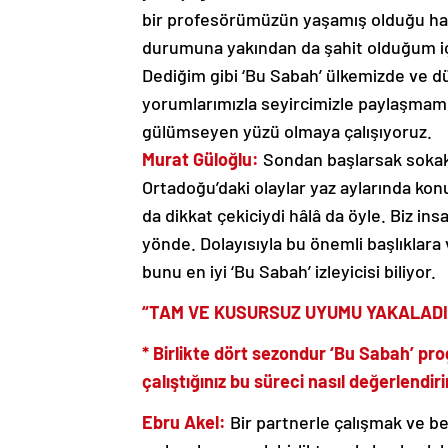
bir profesörümüzün yaşamış olduğu hast
durumuna yakından da şahit olduğum iç
Dediğim gibi ‘Bu Sabah’ ülkemizde ve dün
yorumlarımızla seyircimizle paylaşmamı
gülümseyen yüzü olmaya çalışıyoruz.
Murat Güloğlu:
Sondan başlarsak sokak 
Ortadoğu’daki olaylar yaz aylarında kon
da dikkat çekiciydi hâlâ da öyle. Biz in
yönde. Dolayısıyla bu önemli başlıklara 
bunu en iyi ‘Bu Sabah’ izleyicisi biliyor.
“TAM VE KUSURSUZ UYUMU YAKALADI
* Birlikte dört sezondur ‘Bu Sabah’ p
çalıştığınız bu süreci nasıl değerlendiri
Ebru Akel:
Bir partnerle çalışmak ve bey