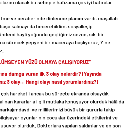
lazım olacak bu sebeple hafızama çok iyi hatıralar
etme ve beraberinde dinlenme planım vardı, maşallah
başa kalmayı da becerebildim, sosyalleşip
ndemi hayli yoğundu geçtiğimiz sezon, sıkı bir
rca sürecek yepyeni bir maceraya başlıyoruz. Yine
z.
ÜLÜMSEYEN YÜZÜ OLMAYA ÇALIŞIYORUZ”
rına damga vuran ilk 3 olay nelerdir? (Yayında
ız 3 olay… Hangi olayı nasıl yorumlardınız?)
çok hareketli ancak bu süreçte ekranda olsaydık
i alınan kararlarla ilgili mutlaka konuşuyor olurduk hâlâ da
arkajımdaydı ve millilerimizi büyük bir gururla takip
ilgisayar oyunlarının çocuklar üzerindeki etkilerini ve
nuşuyor olurduk. Doktorlara yapılan saldırılar ve en son