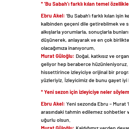
* ‘Bu Sabah’ı farklı kılan temel özellikl
Ebru Akel:
‘Bu Sabah’ı farklı kılan işin 
kalbinden geçeni dile getirebilmek ve s
alkışlarla yorumlarla, sonuçlarla bunla
düşünerek, anlayarak ve en çok birlikt
olacağımıza inanıyorum.
Murat Güloğlu:
Doğal, katkısız ve organ
geliyor hep beraberce hüzünleniyoruz. 
hissettirince izleyiciye orijinal bir prog
yüzleriyiz. İzleyicimiz de bunu gayet iyi 
* Yeni sezon için izleyiciye neler söyle
Ebru Akel:
Yeni sezonda Ebru – Murat ‘Bu
arasındaki tahmin edilemez sohbetler ve 
uğurlu olsun.
Murat Güloğlu:
Kaldığımız yerden devam