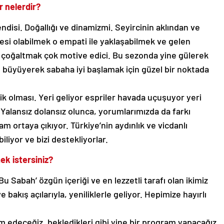
er nelerdir?
kendisi. Doğallığı ve dinamizmi. Seyircinin aklından ve
esi olabilmek o empati ile yaklaşabilmek ve gelen
rı çoğaltmak çok motive edici. Bu sezonda yine gülerek
e büyüyerek sabaha iyi başlamak için güzel bir noktada
ik olması. Yeri geliyor espriler havada uçuşuyor yeri
Yalansız dolansız olunca, yorumlarımızda da farkı
ram ortaya çıkıyor. Türkiye’nin aydınlık ve vicdanlı
biliyor ve bizi destekliyorlar.
mek istersiniz?
 Sabah’ özgün içeriği ve en lezzetli tarafı olan ikimiz
bakış açılarıyla, yeniliklerle geliyor. Hepimize hayırlı
 edeceğiz, bekledikleri gibi yine bir program yapacağız