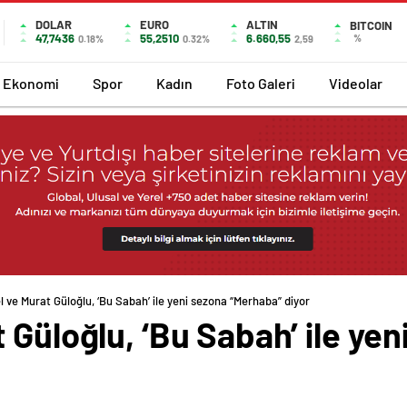
DOLAR
EURO
ALTIN
BITCOIN
47,7436
55,2510
6.660,55
%
0.18%
0.32%
2,59
Ekonomi
Spor
Kadın
Foto Galeri
Videolar
 ve Murat Güloğlu, ‘Bu Sabah’ ile yeni sezona “Merhaba” diyor
 Güloğlu, ‘Bu Sabah’ ile yen