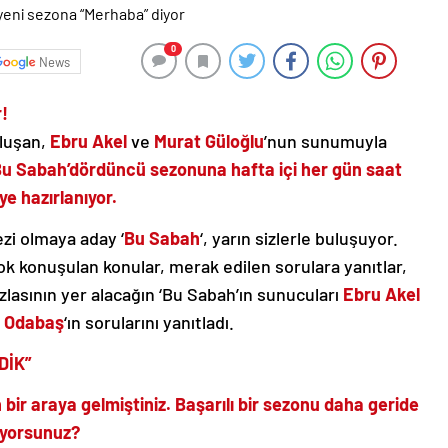
0
News
!
uluşan,
Ebru Akel
ve
Murat Güloğlu
’nun sunumuyla
Bu Sabah’
dördüncü sezonuna hafta içi her gün saat
e hazırlanıyor.
zi olmaya aday ‘
Bu Sabah
‘, yarın sizlerle buluşuyor.
çok konuşulan konular, merak edilen sorulara yanıtlar,
zlasının yer alacağın ‘Bu Sabah’ın sunucuları
Ebru Akel
 Odabaş
‘ın sorularını yanıtladı.
DİK”
 bir araya gelmiştiniz. Başarılı bir sezonu daha geride
diyorsunuz?