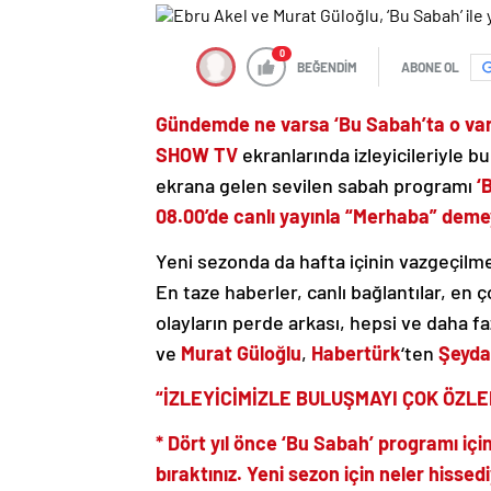
0
BEĞENDİM
ABONE OL
Gündemde ne varsa ‘Bu Sabah’ta o var
SHOW TV
ekranlarında izleyicileriyle b
ekrana gelen sevilen sabah programı
‘
08.00’de canlı yayınla “Merhaba” demey
Yeni sezonda da hafta içinin vazgeçilme
En taze haberler, canlı bağlantılar, en 
olayların perde arkası, hepsi ve daha fa
ve
Murat Güloğlu
,
Habertürk
‘ten
Şeyda
“İZLEYİCİMİZLE BULUŞMAYI ÇOK ÖZLE
* Dört yıl önce ‘Bu Sabah’ programı için
bıraktınız. Yeni sezon için neler hisse