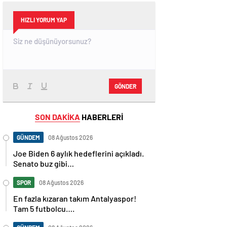
HIZLI YORUM YAP
GÖNDER
SON DAKİKA
HABERLERİ
GÜNDEM
08 Ağustos 2026
Joe Biden 6 aylık hedeflerini açıkladı.
Senato buz gibi…
SPOR
08 Ağustos 2026
En fazla kızaran takım Antalyaspor!
Tam 5 futbolcu….