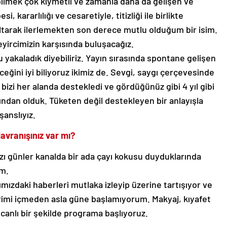
abilmek çok kıymetli ve zamanla daha da gelişen ve
 kararlılığı ve cesaretiyle, titizliği ile birlikte
altarak ilerlemekten son derece mutlu olduğum bir isim.
yircimizin karşısında buluşacağız.
akaladık diyebiliriz. Yayın sırasında spontane gelişen
ceğini iyi biliyoruz ikimiz de. Sevgi, saygı çerçevesinde
 bizi her alanda destekledi ve gördüğünüz gibi 4 yıl gibi
ından olduk. Tüketen değil destekleyen bir anlayışla
şanslıyız.
avranışınız var mı?
zı günler kanalda bir ada çayı kokusu duyduklarında
im.
mızdaki haberleri mutlaka izleyip üzerine tartışıyor ve
erimi içmeden asla güne başlamıyorum. Makyaj, kıyafet
canlı bir şekilde programa başlıyoruz.