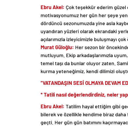
Ebru Akel:
Çok teşekkür ederim güzel di
motivasyonumuz her gün her şeye yeni
dördüncü sezonumuzda yine asla kayb
uyandıran yüzleri olarak ekrandaki yerl
açılarımızla izleyicimizle buluşmayı çok 
Murat Güloğlu:
Her sezon bir öncekinden
mutluyum. Ekip arkadaşlarımızla uyum,
temel taşı da bunlar oluyor zaten. Sami
kurma yeteneğimiz, kendi dilimizi oluş
“VATANDAŞIN SESİ OLMAYA DEVAM E
* Tatili nasıl değerlendirdiniz, neler yap
Ebru Akel:
Tatilim hayal ettiğim gibi g
bilerek ve özellikle kendime biraz daha 
geçti. Her gün gün batımını kaçırmayac