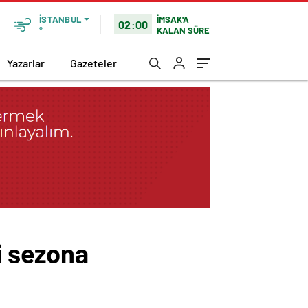
İMSAK'A
İSTANBUL
02:00
KALAN SÜRE
°
Yazarlar
Gazeteler
i sezona