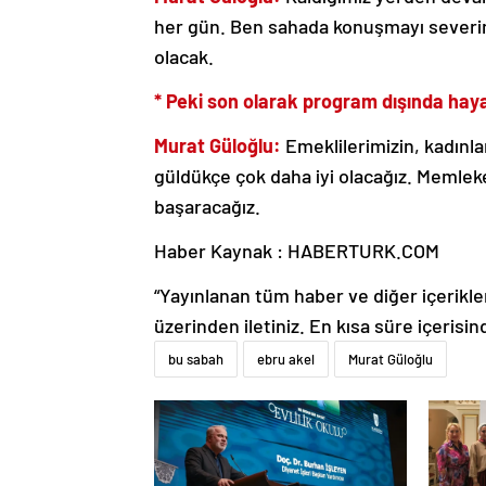
her gün. Ben sahada konuşmayı severim 
olacak.
* Peki son olarak program dışında haya
Murat Güloğlu:
Emeklilerimizin, kadınla
güldükçe çok daha iyi olacağız. Memlek
başaracağız.
Haber Kaynak : HABERTURK.COM
“Yayınlanan tüm haber ve diğer içerikler i
üzerinden iletiniz. En kısa süre içerisin
bu sabah
ebru akel
Murat Güloğlu