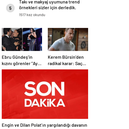
Takı ve makyaj uyumuna trend
örnekleri sizler için derledik.
5
1517 kez okundu
Ebru Gündeş’in
Kerem Bürsin’den
kızını görenler ”Aynı
radikal karar: Saç
Reza Zarrab”
ektirtti!
demekten kendini
alamadı
Engin ve Dilan Polat’ın yargılandığı davanın