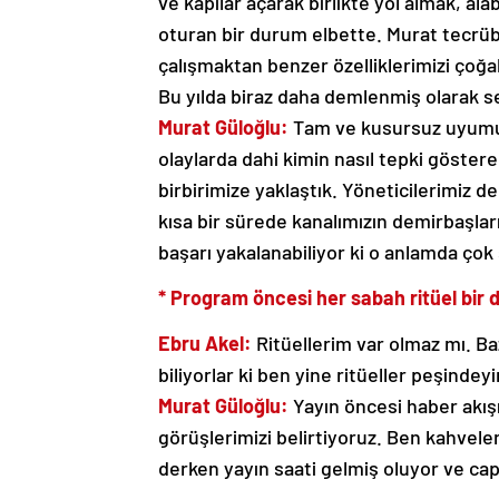
ve kapılar açarak birlikte yol almak, al
oturan bir durum elbette. Murat tecrübesi,
çalışmaktan benzer özelliklerimizi çoğ
Bu yılda biraz daha demlenmiş olarak se
Murat Güloğlu:
Tam ve kusursuz uyumu y
olaylarda dahi kimin nasıl tepki göstere
birbirimize yaklaştık. Yöneticilerimiz de
kısa bir sürede kanalımızın demirbaşlar
başarı yakalanabiliyor ki o anlamda çok 
* Program öncesi her sabah ritüel bir d
Ebru Akel:
Ritüellerim var olmaz mı. Ba
biliyorlar ki ben yine ritüeller peşindey
Murat Güloğlu:
Yayın öncesi haber akışı
görüşlerimizi belirtiyoruz. Ben kahvel
derken yayın saati gelmiş oluyor ve cap