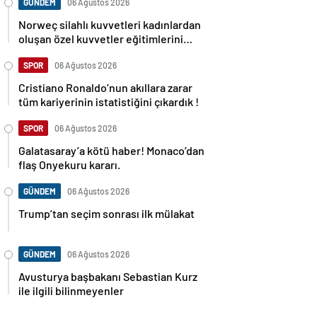
GÜNDEM
06 Ağustos 2026
Norweç silahlı kuvvetleri kadınlardan
oluşan özel kuvvetler eğitimlerini
başlattı.
SPOR
06 Ağustos 2026
Cristiano Ronaldo’nun akıllara zarar
tüm kariyerinin istatistiğini çıkardık !
SPOR
06 Ağustos 2026
Galatasaray’a kötü haber! Monaco’dan
flaş Onyekuru kararı.
GÜNDEM
06 Ağustos 2026
Trump’tan seçim sonrası ilk mülakat
GÜNDEM
06 Ağustos 2026
Avusturya başbakanı Sebastian Kurz
ile ilgili bilinmeyenler