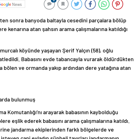
0
News
ten sonra banyoda baltayla cesedini parçalara bölüp
re kenarına atan şahsın arama çalışmalarına katıldığı
omurcalı köyünde yaşayan Şerif Yalçın (58), oğlu
atledildi. Babasını evde tabancayla vurarak öldürdükten
ra bölen ve ormanda yakıp ardından dere yatağına atan
barda bulunmuş
rma Komutanlığı’nı arayarak babasının kaybolduğu
lere eşlik ederek babasını arama çalışmalarına katıldı.
erine jandarma ekiplerinden farklı bölgelerde ve
steyen cani evladın şüpheli tavırları jandarmanın