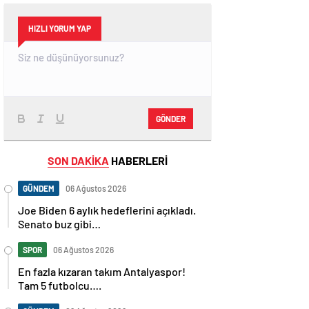
HIZLI YORUM YAP
GÖNDER
SON DAKİKA
HABERLERİ
GÜNDEM
06 Ağustos 2026
Joe Biden 6 aylık hedeflerini açıkladı.
Senato buz gibi…
SPOR
06 Ağustos 2026
En fazla kızaran takım Antalyaspor!
Tam 5 futbolcu….