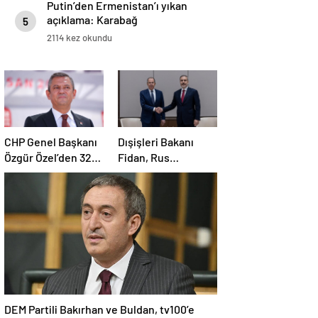
Putin’den Ermenistan’ı yıkan
açıklama: Karabağ
5
Azerbaycan’ın ayrılmaz bir
2114 kez okundu
parçasıdır!
CHP Genel Başkanı
Dışişleri Bakanı
Özgür Özel’den 32
Fidan, Rus
anneye tebrik
mevkidaşı Lavrov’la
telefonu
görüştü
DEM Partili Bakırhan ve Buldan, tv100’e