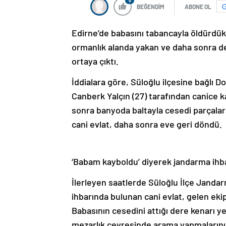
0
BEĞENDİM
ABONE OL
Edirne’de babasını tabancayla öldürdük
ormanlık alanda yakan ve daha sonra de
ortaya çıktı.
İddialara göre, Süloğlu ilçesine bağlı D
Canberk Yalçın (27) tarafından canice k
sonra banyoda baltayla cesedi parçala
cani evlat, daha sonra eve geri döndü.
‘Babam kayboldu’ diyerek jandarma ih
İlerleyen saatlerde Süloğlu İlçe Janda
ihbarında bulunan cani evlat, gelen ekip
Babasının cesedini attığı dere kenarı y
mezarlık çevresinde arama yapmalarını i