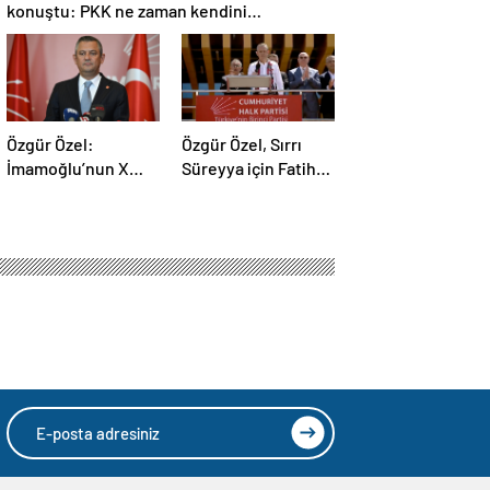
konuştu: PKK ne zaman kendini
feshedecek
Özgür Özel:
Özgür Özel, Sırrı
İmamoğlu’nun X
Süreyya için Fatiha
hesabı açılmalı
yerine alkış istedi