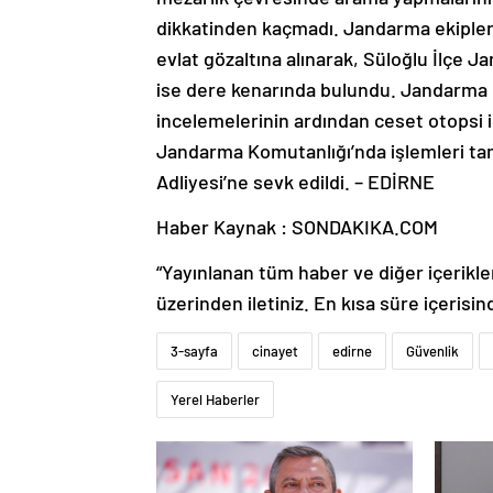
dikkatinden kaçmadı. Jandarma ekiplerin
evlat gözaltına alınarak, Süloğlu İlçe J
ise dere kenarında bulundu. Jandarma O
incelemelerinin ardından ceset otopsi i
Jandarma Komutanlığı’nda işlemleri ta
Adliyesi’ne sevk edildi. – EDİRNE
Haber Kaynak : SONDAKIKA.COM
“Yayınlanan tüm haber ve diğer içerikler i
üzerinden iletiniz. En kısa süre içerisin
3-sayfa
cinayet
edirne
Güvenlik
Yerel Haberler