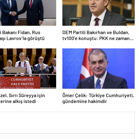
ri Bakanı Fidan, Rus
DEM Partili Bakırhan ve Buldan,
şı Lavrov’la görüştü
tv100’e konuştu: PKK ne zaman
kendini feshedecek
zel, Sırrı Süreyya için
Ömer Çelik: Türkiye Cumhuriyeti,
erine alkış istedi
gündemine hakimdir