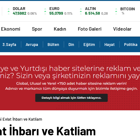
DOLAR
EURO
ALTIN
BITCOIN
47,5982
55,0799
6.514,58
%
0.06%
0.11%
0,28
Ekonomi
Spor
Kadın
Foto Galeri
Videolar
3.Sayfa
Avrupa
Bülten
Din
Eğitim
Hayat
Politika
i Evlat İhbarı ve Katliam
at İhbarı ve Katliam