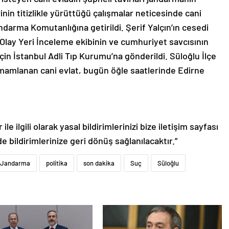
in titizlikle yürüttüğü çalışmalar neticesinde cani
andarma Komutanlığına getirildi. Şerif Yalçın’ın cesedi
lay Yeri İnceleme ekibinin ve cumhuriyet savcısının
çin İstanbul Adli Tıp Kurumu’na gönderildi. Süloğlu İlçe
mamlanan cani evlat, bugün öğle saatlerinde Edirne
le ilgili olarak yasal bildirimlerinizi bize iletişim sayfası
de bildirimlerinize geri dönüş sağlanılacaktır.”
Jandarma
politika
son dakika
Suç
Süloğlu