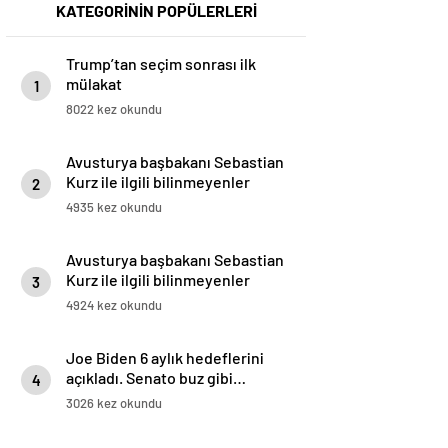
KATEGORİNİN POPÜLERLERİ
Trump’tan seçim sonrası ilk
mülakat
1
8022 kez okundu
Avusturya başbakanı Sebastian
Kurz ile ilgili bilinmeyenler
2
4935 kez okundu
Avusturya başbakanı Sebastian
Kurz ile ilgili bilinmeyenler
3
4924 kez okundu
Joe Biden 6 aylık hedeflerini
açıkladı. Senato buz gibi…
4
3026 kez okundu