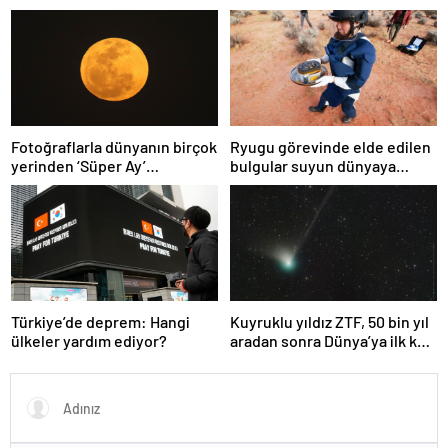
YDS’ye ilişkin açıklama
Fotoğraflarla dünyanın birçok
Ryugu görevinde elde edilen
yerinden ‘Süper Ay’
bulgular suyun dünyaya
manzaraları
asteroitlerce getirilmiş
olabileceğini gösteriyor
Türkiye’de deprem: Hangi
Kuyruklu yıldız ZTF, 50 bin yıl
ülkeler yardım ediyor?
aradan sonra Dünya’ya ilk kez
çok yaklaşacak