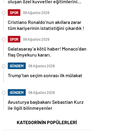
oluşan özel kuvvetler eğitimlerini
başlattı.
SPOR
06 Ağustos 2026
Cristiano Ronaldo’nun akıllara zarar
tüm kariyerinin istatistiğini çıkardık !
SPOR
06 Ağustos 2026
Galatasaray’a kötü haber! Monaco’dan
flaş Onyekuru kararı.
GÜNDEM
06 Ağustos 2026
Trump’tan seçim sonrası ilk mülakat
GÜNDEM
06 Ağustos 2026
Avusturya başbakanı Sebastian Kurz
ile ilgili bilinmeyenler
KATEGORİNİN POPÜLERLERİ