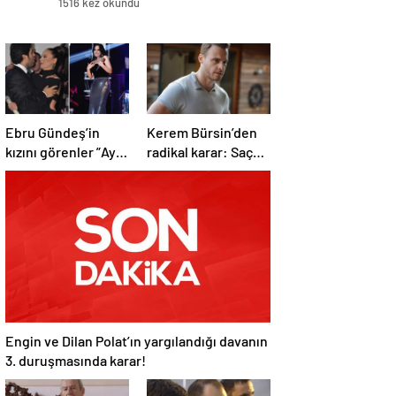
1516 kez okundu
Ebru Gündeş’in
Kerem Bürsin’den
kızını görenler ”Aynı
radikal karar: Saç
Reza Zarrab”
ektirtti!
demekten kendini
alamadı
Engin ve Dilan Polat’ın yargılandığı davanın
3. duruşmasında karar!