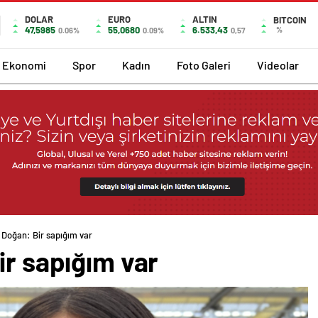
DOLAR
EURO
ALTIN
BITCOIN
47,5985
55,0680
6.533,43
%
0.06%
0.09%
0,57
Ekonomi
Spor
Kadın
Foto Galeri
Videolar
 Doğan: Bir sapığım var
ir sapığım var