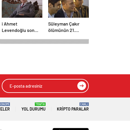
i Ahmet
Süleyman Çakır
Levendoğlu son
ölümünün 21.
yolculuğuna
yılında unutulmadı
uğurlandı
KONOMİ
TRAFİK
CANLI
TELER
YOL DURUMU
KRIPTO PARALAR