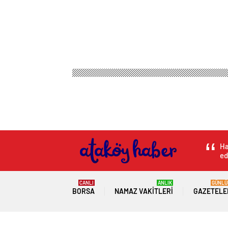
Ha
ed
CANLI
ANLIK
GÜNLÜ
BORSA
NAMAZ VAKITLERI
GAZETELE