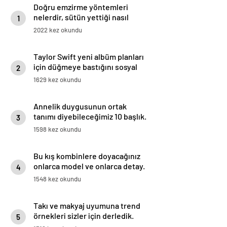
Doğru emzirme yöntemleri
nelerdir, sütün yettiği nasıl
1
anlaşılır?
2022 kez okundu
Taylor Swift yeni albüm planları
için düğmeye bastığını sosyal
2
medyadan duyurdu!
1629 kez okundu
Annelik duygusunun ortak
tanımı diyebileceğimiz 10 başlık.
3
1598 kez okundu
Bu kış kombinlere doyacağınız
onlarca model ve onlarca detay.
4
1548 kez okundu
Takı ve makyaj uyumuna trend
örnekleri sizler için derledik.
5