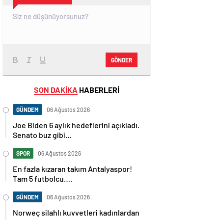
GÖNDER
SON DAKİKA
HABERLERİ
GÜNDEM
06 Ağustos 2026
Joe Biden 6 aylık hedeflerini açıkladı.
Senato buz gibi…
SPOR
06 Ağustos 2026
En fazla kızaran takım Antalyaspor!
Tam 5 futbolcu….
GÜNDEM
06 Ağustos 2026
Norweç silahlı kuvvetleri kadınlardan