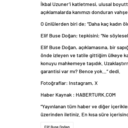
İkbal Uzuner’i katletmesi, ulusal boyutt
açıklamalarda kanımızı donduran vahşet
O ünlülerden biri de; “Daha kaç kadın ö
Elif Buse Doğan; tepkisini; “Ne söylesek
Elif Buse Doğan, açıklamasına, bir sapı
önde izleyen ve tatile gittiğim ülkeye 
konuyu mahkemeye taşıdık. Uzaklaştırm
garantisi var mı? Bence yok…” dedi.
Fotoğraflar: Instagram, X
Haber Kaynak : HABERTURK.COM
“Yayınlanan tüm haber ve diğer içerikler i
üzerinden iletiniz. En kısa süre içerisin
Elif Buse Doğan