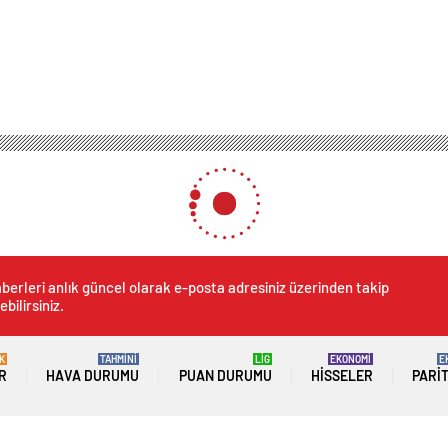
berleri anlık güncel olarak e-posta adresiniz üzerinden takip
ebilirsiniz.
K
TAHMİNİ
LİG
EKONOMİ
E
R
HAVA DURUMU
PUAN DURUMU
HISSELER
PARI