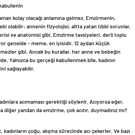
kabullenin
zaman kolay olacağı anlamına gelmez. Emzirmenin,
 olabilir; annenin fizyolojisi, altta yatan tıbbi sorunlar,
si ve anatomisi gibi. Emzirme tavsiyeleri, derli toplu
yor genelde – meme, en iyisidir, 12 aydan küçük
lmezler gibi. Ancak bu kurallar, her anne ve bebeğin
de. Yalnızca bu gerçeği kabullenmek bile, kadının
ni sağlayabilir.
kadınlara acımaması gerektiği söylenir. Acıyorsa eğer,
ma diğer yandan da emzirme, çok acıtır, duymadınız mı?
t, kadınların çoğu, alışma sürecinde acı çekerler. Ve bazı