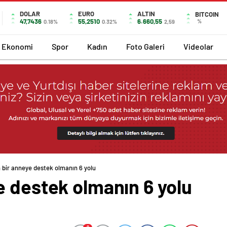
DOLAR
EURO
ALTIN
BITCOIN
47,7436
55,2510
6.660,55
%
0.18%
0.32%
2,59
Ekonomi
Spor
Kadın
Foto Galeri
Videolar
 bir anneye destek olmanın 6 yolu
e destek olmanın 6 yolu