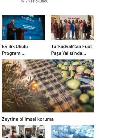
1517 kez okundu
Evlilik Okulu
Türkadvak’tan Fuat
Programı
Paşa Yalısı’nda
Tamamlandı
anlamlı brunch
Zeytine bilimsel koruma