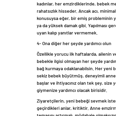
kadınlar, her emzirdiklerinde, bebek 
rahatsızlık hisseder. Ancak acı, minima
konusuysa eğer, bir emiş probleminin ya
ya da yüksek damak gibi. Yapılması ger
uyan kalıp yanıtlar vermemek.
4- Ona diğer her şeyde yardımcı olun
Özellikle yorucu ilk haftalarda, ailenin 
bebekle ilgisi olmayan her şeyde yardı
bağ kurmaya odaklanabilsin. Her yeni 
sekiz bebek büyütmüş, deneyimli anneler
başlar ve ihtiyacınız olan tek şey, size
giymenize yardımcı olacak birisidir.
Ziyaretçilerin, yeni bebeği sevmek istem
geçirdikleri anlar, kritiktir. Anne emz
temasını artırmalı, müdahale olmaksızın