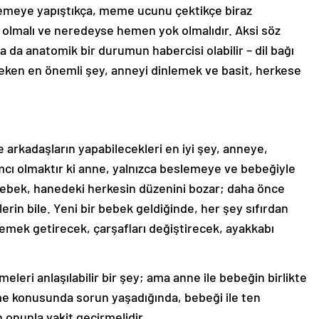
memeye yapıştıkça, meme ucunu çektikçe biraz
l olmalı ve neredeyse hemen yok olmalıdır. Aksi söz
 da anatomik bir durumun habercisi olabilir – dil bağı
eken en önemli şey, anneyi dinlemek ve basit, herkese
ve arkadaşların yapabilecekleri en iyi şey, anneye,
mcı olmaktır ki anne, yalnızca beslemeye ve bebeğiyle
bebek, hanedeki herkesin düzenini bozar; daha önce
in bile. Yeni bir bebek geldiğinde, her şey sıfırdan
 yemek getirecek, çarşafları değiştirecek, ayakkabı
eleri anlaşılabilir bir şey; ama anne ile bebeğin birlikte
irme konusunda sorun yaşadığında, bebeği ile ten
 onunla vakit geçirmelidir.