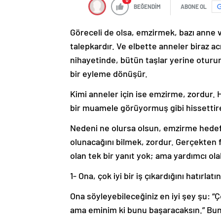
0
BEĞENDİM
ABONE OL
Göreceli de olsa, emzirmek, bazı anne ve
talepkardır. Ve elbette anneler biraz ac
nihayetinde, bütün taşlar yerine oturu
bir eyleme dönüşür.
Kimi anneler için ise emzirme, zordur. H
bir muamele görüyormuş gibi hissettire
Nedeni ne olursa olsun, emzirme hedef
olunacağını bilmek, zordur. Gerçekten fa
olan tek bir yanıt yok; ama yardımcı ola
1- Ona, çok iyi bir iş çıkardığını hatırlatın
Ona söyleyebileceğiniz en iyi şey şu: “Ço
ama eminim ki bunu başaracaksın.” Bunl