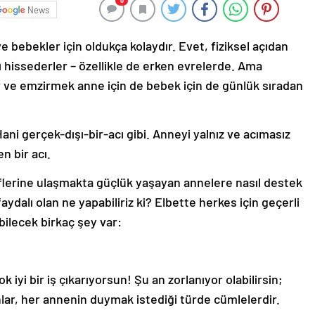
0
News
 bebekler için oldukça kolaydır. Evet, fiziksel açıdan
ı hissederler – özellikle de erken evrelerde. Ama
r ve emzirmek anne için de bebek için de günlük sıradan
ani gerçek-dışı-bir-acı gibi. Anneyi yalnız ve acımasız
n bir acı.
lerine ulaşmakta güçlük yaşayan annelere nasıl destek
ydalı olan ne yapabiliriz ki? Elbette herkes için geçerli
bilecek birkaç şey var:
k iyi bir iş çıkarıyorsun! Şu an zorlanıyor olabilirsin;
ar, her annenin duymak istediği türde cümlelerdir.