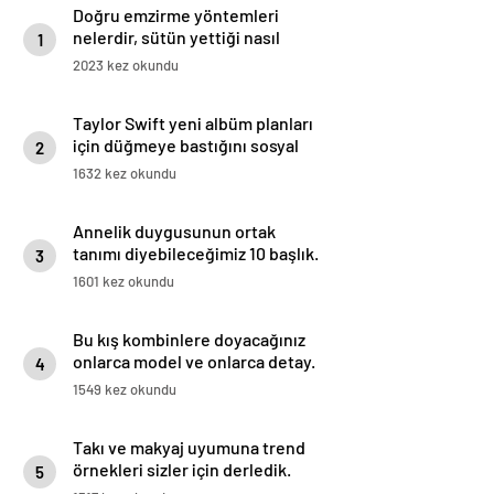
Doğru emzirme yöntemleri
nelerdir, sütün yettiği nasıl
1
anlaşılır?
2023 kez okundu
Taylor Swift yeni albüm planları
için düğmeye bastığını sosyal
2
medyadan duyurdu!
1632 kez okundu
Annelik duygusunun ortak
tanımı diyebileceğimiz 10 başlık.
3
1601 kez okundu
Bu kış kombinlere doyacağınız
onlarca model ve onlarca detay.
4
1549 kez okundu
Takı ve makyaj uyumuna trend
örnekleri sizler için derledik.
5