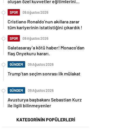
oluşan özel kuvvetler eğitimlerini
başlattı.
SPOR
09 Ağustos 2026
Cristiano Ronaldo’nun akıllara zarar
tüm kariyerinin istatistiğini çıkardık !
SPOR
09 Ağustos 2026
Galatasaray’a kötü haber! Monaco’dan
flaş Onyekuru kararı.
GÜNDEM
09 Ağustos 2026
Trump’tan seçim sonrası ilk mülakat
GÜNDEM
09 Ağustos 2026
Avusturya başbakanı Sebastian Kurz
ile ilgili bilinmeyenler
KATEGORİNİN POPÜLERLERİ