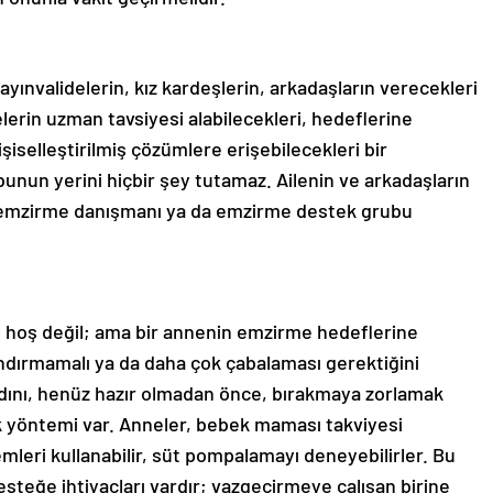
yınvalidelerin, kız kardeşlerin, arkadaşların verecekleri
nelerin uzman tavsiyesi alabilecekleri, hedeflerine
işiselleştirilmiş çözümlere erişebilecekleri bir
unun yerini hiçbir şey tutamaz. Ailenin ve arkadaşların
ir emzirme danışmanı ya da emzirme destek grubu
hoş değil; ama bir annenin emzirme hedeflerine
dırmamalı ya da daha çok çabalaması gerektiğini
adını, henüz hazır olmadan önce, bırakmaya zorlamak
k yöntemi var. Anneler, bebek maması takviyesi
emleri kullanabilir, süt pompalamayı deneyebilirler. Bu
steğe ihtiyaçları vardır; vazgeçirmeye çalışan birine