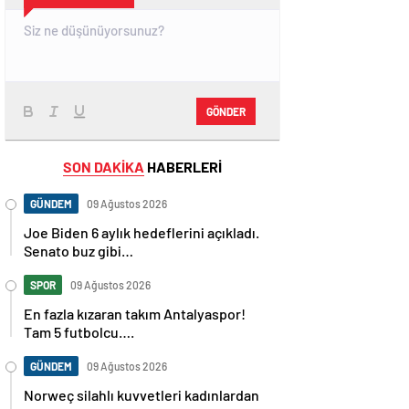
GÖNDER
SON DAKİKA
HABERLERİ
GÜNDEM
09 Ağustos 2026
Joe Biden 6 aylık hedeflerini açıkladı.
Senato buz gibi…
SPOR
09 Ağustos 2026
En fazla kızaran takım Antalyaspor!
Tam 5 futbolcu….
GÜNDEM
09 Ağustos 2026
Norweç silahlı kuvvetleri kadınlardan