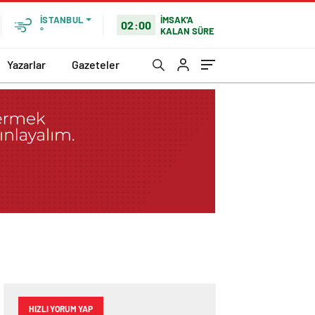
İMSAK'A
İSTANBUL
02:00
KALAN SÜRE
°
Yazarlar
Gazeteler
HIZLI YORUM YAP