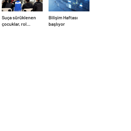
Suça sürüklenen
Bilişim Haftası
çocuklar, rol
başlıyor
modellerle hayata
hazırlanıyor