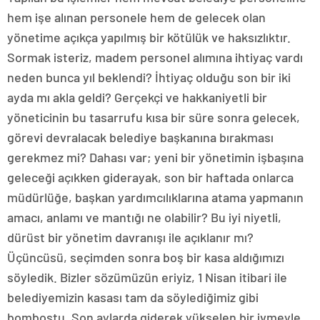
hem işe alınan personele hem de gelecek olan
yönetime açıkça yapılmış bir kötülük ve haksızlıktır.
Sormak isteriz, madem personel alımına ihtiyaç vardı
neden bunca yıl beklendi? İhtiyaç olduğu son bir iki
ayda mı akla geldi? Gerçekçi ve hakkaniyetli bir
yöneticinin bu tasarrufu kısa bir süre sonra gelecek,
görevi devralacak belediye başkanına bırakması
gerekmez mi? Dahası var; yeni bir yönetimin işbaşına
geleceği açıkken giderayak, son bir haftada onlarca
müdürlüğe, başkan yardımcılıklarına atama yapmanın
amacı, anlamı ve mantığı ne olabilir? Bu iyi niyetli,
dürüst bir yönetim davranışı ile açıklanır mı?
Üçüncüsü, seçimden sonra boş bir kasa aldığımızı
söyledik. Bizler sözümüzün eriyiz, 1 Nisan itibari ile
belediyemizin kasası tam da söylediğimiz gibi
bomboştu. Son aylarda giderek yükselen bir ivmeyle