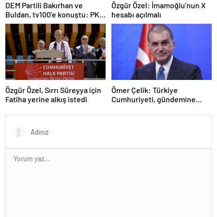
DEM Partili Bakırhan ve
Özgür Özel: İmamoğlu’nun X
Buldan, tv100’e konuştu: PKK
hesabı açılmalı
ne zaman kendini feshedecek
Özgür Özel, Sırrı Süreyya için
Ömer Çelik: Türkiye
Fatiha yerine alkış istedi
Cumhuriyeti, gündemine
hakimdir