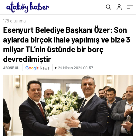
TL’nin üstünde bir borç devredilmiştir
178 okunma
Esenyurt Belediye Başkanı Özer: Son
aylarda birçok ihale yapılmış ve bize 3
milyar TL’nin üstünde bir borç
devredilmiştir
24 Nisan 2024 00:57
ABONE OL
News