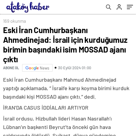
MOSSAD ajanı çıktı
169 okunma
Eski İran Cumhurbaşkanı
Ahmedinejad: İsrail için kurduğumuz
birimin başındaki isim MOSSAD ajanı
çıktı
30 Eylül 2024 01:00
ABONE OL
News
Eski İran Cumhurbaşkanı Mahmud Ahmedinejad
yaptığı açıklamada, ” İsrail’e karşı koyma birimi kurduk
başındaki kişi MOSSAD ajanı çıktı.” dedi.
İRAN’DA CASUS İDDİALARI ARTIYOR
İsrail ordusu, Hizbullah lideri Hasan Nasrallah’ı
Lübnan’ın başkenti Beyrut’ta önceki gün hava
saldırısında öldürdü. Suikast, dünya gündemine