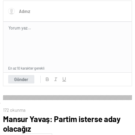
En az 10 karakter gerekli
Gönder
172 okunma
Mansur Yavaş: Partim isterse aday
olacağız