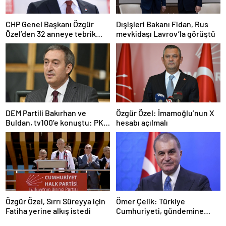
CHP Genel Başkanı Özgür
Dışişleri Bakanı Fidan, Rus
Özel’den 32 anneye tebrik
mevkidaşı Lavrov’la görüştü
telefonu
DEM Partili Bakırhan ve
Özgür Özel: İmamoğlu’nun X
Buldan, tv100’e konuştu: PKK
hesabı açılmalı
ne zaman kendini feshedecek
Özgür Özel, Sırrı Süreyya için
Ömer Çelik: Türkiye
Fatiha yerine alkış istedi
Cumhuriyeti, gündemine
hakimdir