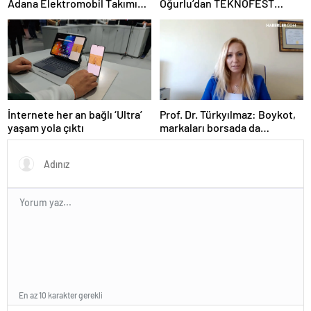
Adana Elektromobil Takımı
Oğurlu’dan TEKNOFEST
yine şampiyon oldu
finalistlerine teşekkür
İnternete her an bağlı ‘Ultra’
Prof. Dr. Türkyılmaz: Boykot,
yaşam yola çıktı
markaları borsada da
etkileyebilir
En az 10 karakter gerekli