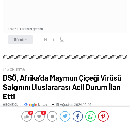
En az 10 karakter gerekli
Gönder
143 okunma
DSÖ, Afrika’da Maymun Çiçeği Virüsü
Salgınını Uluslararası Acil Durum İlan
Etti
15 Ağustos 2024 14:16
ABONE OL
News
0
0
0
0
Dünya Sağlık Örgütü
(DSÖ), Afrika’da yayılmaya
başlayan maymun çiçeği (mpox) virüsü salgınını