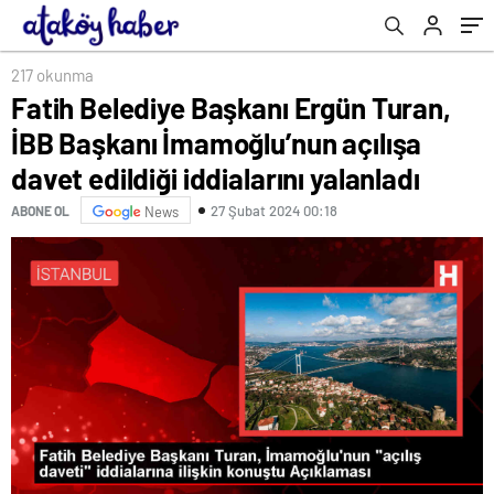
iddialarını yalanladı
217 okunma
Fatih Belediye Başkanı Ergün Turan,
İBB Başkanı İmamoğlu’nun açılışa
davet edildiği iddialarını yalanladı
27 Şubat 2024 00:18
ABONE OL
News