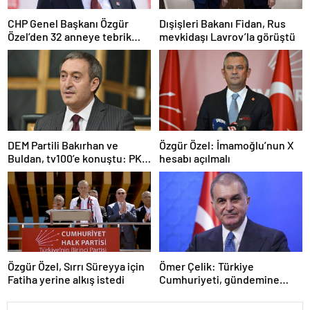
CHP Genel Başkanı Özgür
Dışişleri Bakanı Fidan, Rus
Özel’den 32 anneye tebrik
mevkidaşı Lavrov’la görüştü
telefonu
DEM Partili Bakırhan ve
Özgür Özel: İmamoğlu’nun X
Buldan, tv100’e konuştu: PKK
hesabı açılmalı
ne zaman kendini feshedecek
Özgür Özel, Sırrı Süreyya için
Ömer Çelik: Türkiye
Fatiha yerine alkış istedi
Cumhuriyeti, gündemine
hakimdir