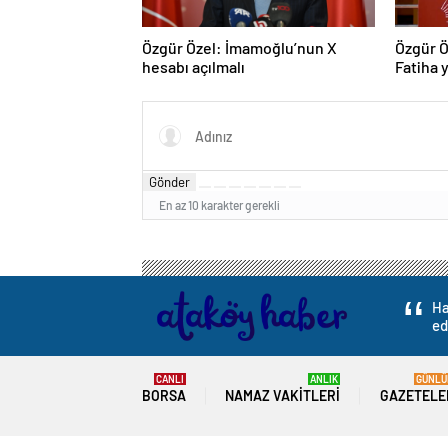
Özgür Özel: İmamoğlu’nun X
Özgür Ö
hesabı açılmalı
Fatiha y
Gönder
En az 10 karakter gerekli
Ha
ed
CANLI
ANLIK
GÜNLÜ
BORSA
NAMAZ VAKITLERI
GAZETELE