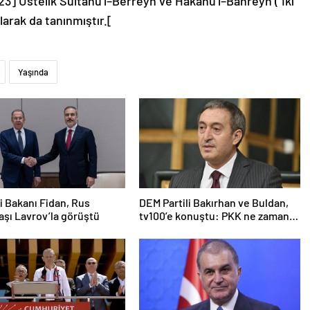
23] Üstelik Sultanü’l–Berreyn ve Hakanü’l–Bahreyn (“İki
larak da tanınmıştır.[
Yaşında
ri Bakanı Fidan, Rus
DEM Partili Bakırhan ve Buldan,
şı Lavrov’la görüştü
tv100’e konuştu: PKK ne zaman
kendini feshedecek