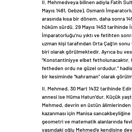
II. Mehmedveya bilinen adıyla Fatih Sul
Mayıs 1481, Gebze), Osmanlı İmparatorluğ
arasında kısa bir dönem, daha sonra 145
hüküm sürdü. 29 Mayıs 1453 tarihinde İs
İmparatorluğu’nu yıktı ve fetihten sonra
uzman kişi tarafından Orta Çağ’ın sonu 
biri olarak görülmektedir. Ayrıca bu ve
“Konstantiniyye elbet fetholunacaktır
fetheden ordu ne güzel ordudur.” hadi
bir kesiminde “kahraman” olarak görülm
II. Mehmed, 30 Mart 1432 tarihinde Edir
annesi ise Hüma Hatun’dur. Küçük yaşt
Mehmed, devrin en üstün âlimlerinden e
kazanması için Manisa sancakbeyliğine tay
geometri ve matematik alanlarında fevkal
yaşındaki oğlu Mehmed’e kendisine dev