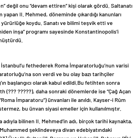
” değil onu “devam ettiren” kişi olarak gördü. Saltanatı
rm yapan II. Mehmed, döneminde çıkardığı kanunları
 yürürlüğe koydu. Sanatı ve bilimi teşvik etti ve
eniden inşa” programı sayesinde Konstantinopolis’i
önüştürdü.
n İstanbul’u fethederek Roma İmparatorluğu’nun varisi
ratorluğu’na son verdi ve bu olay bazı tarihçiler
ın başlangıcı olarak kabul edildi.Bu fetihten sonra
eth (??? ?????), daha sonraki dönemlerde ise “Çağ Açan
Roma İmparatoru”) ünvanları ile anıldı. Kayser-i Rûm
ermez, bu ünvan siyasi emeller için kullanılmıştır.
adıyla bilinen II. Mehmed’in adı, birçok tarihi kaynakta,
bi Muhammed şeklindeveya divan edebiyatındaki