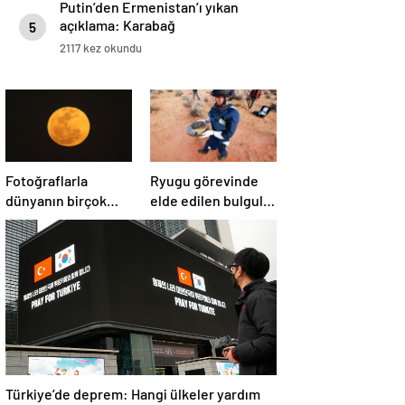
Putin’den Ermenistan’ı yıkan
açıklama: Karabağ
5
Azerbaycan’ın ayrılmaz bir
2117 kez okundu
parçasıdır!
Fotoğraflarla
Ryugu görevinde
dünyanın birçok
elde edilen bulgular
yerinden ‘Süper Ay’
suyun dünyaya
manzaraları
asteroitlerce
getirilmiş
olabileceğini
gösteriyor
Türkiye’de deprem: Hangi ülkeler yardım