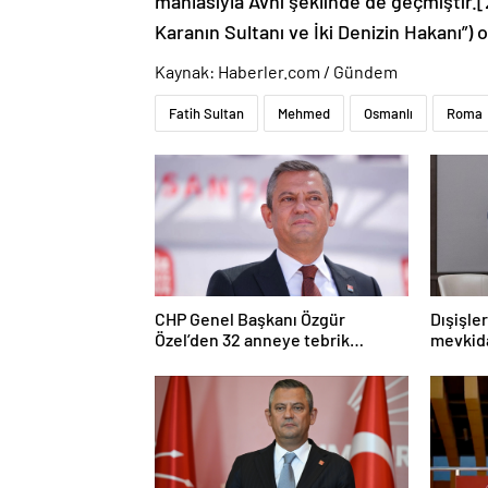
mahlasıyla Avni şeklinde de geçmiştir.[
Karanın Sultanı ve İki Denizin Hakanı”) o
Kaynak: Haberler.com / Gündem
Fatih Sultan
Mehmed
Osmanlı
Roma
CHP Genel Başkanı Özgür
Dışişle
Özel’den 32 anneye tebrik
mevkida
telefonu