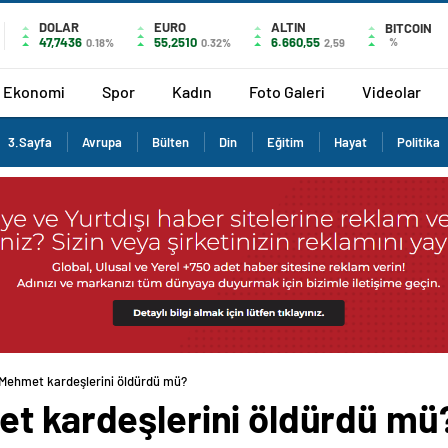
DOLAR
EURO
ALTIN
BITCOIN
47,7436
55,2510
6.660,55
%
0.18%
0.32%
2,59
Ekonomi
Spor
Kadın
Foto Galeri
Videolar
3.Sayfa
Avrupa
Bülten
Din
Eğitim
Hayat
Politika
 Mehmet kardeşlerini öldürdü mü?
et kardeşlerini öldürdü mü