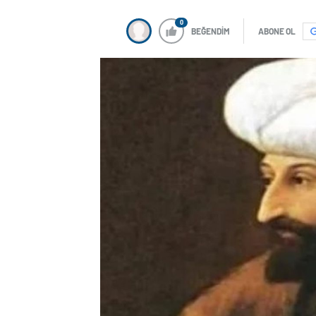
0
BEĞENDİM
ABONE OL