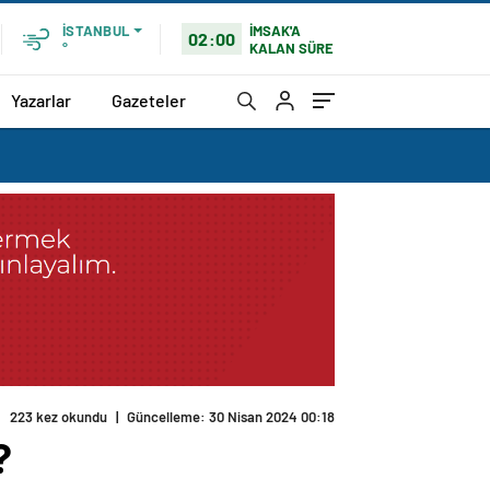
İMSAK'A
İSTANBUL
02:00
KALAN SÜRE
°
Yazarlar
Gazeteler
223 kez okundu
|
Güncelleme: 30 Nisan 2024 00:18
?