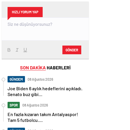
HIZLI YORUM YAP
GÖNDER
SON DAKİKA
HABERLERİ
GÜNDEM
08 Ağustos 2026
Joe Biden 6 aylık hedeflerini açıkladı.
Senato buz gibi…
SPOR
08 Ağustos 2026
En fazla kızaran takım Antalyaspor!
Tam 5 futbolcu….