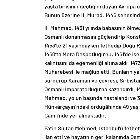
yaşta birisinin geçtiğini duyan Avrupa ü
Bunun üzerine II. Murad, 1446 senesind
II. Mehmed, 1451 yılında babasının ölme
Osmanlı donanmasını güçlendirip Konstan
1453’te 21 yaşındayken fethedip Doğu 
1460’ta Mora Despotluğu’nu, 1461’de ise
kalıntısını da egemenliği altına aldı. 1
Muharebesi ile mağlup etti. Bunların ya
sürdürüp Karaman ve çevresi, Sırbistan,
Osmanlı İmparatorluğu’na kazandırdı. 14
Mehmed, yolun başında hastalandı ve 3 
Hünkârçayırı’ndaki ordugâhında 49 yaşın
Camii’nde yer almaktadır.
Fatih Sultan Mehmed, İstanbul’u fethe
ilan etti ve hayatının geri kalanında O