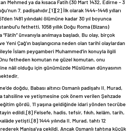
tan Mehmed ya da kısaca Fatih (30 Mart 1432, Edirne – 3
u’nun 7. padişahıdır.[1][2] İlk olarak 1444–1446 yılları
1’den 1481 yılındaki ölümüne kadar 30 yıl boyunca
tanbul’u fethetti, 1058 yıllık Doğu Roma (Bizans)
 “Fâtih” ünvanıyla anılmaya başladı. Bu olay, birçok
ve Yeni Çağ’ın başlangıcına neden olan tarihî olaylardan
sileyle İslam peygamberi Muhammed’in konuyla ilgili
. Onu fetheden komutan ne güzel komutan, onu
sine nâil olduğu için günümüzde Müslüman dünyasının
ektedir.
ne’de doğdu. Babası altıncı Osmanlı padişahı II. Murad,
a tahsiline ve yetişmesine çok önem verilen Şehzade
ğitim gördü. 11 yaşına geldiğinde idari yönden tecrübe
in edildi.[8] Felsefe, hadis, tefsir, fıkıh, kelâm, tarih,
âde yetişti.[8] 1444 yılında II. Murad, tahtı 12
rederek Manisa’ya çekildi. Ancak Osmanlı tahtına küçük