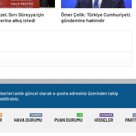
zel, Sırrı Süreyya için
Ömer Çelik: Türkiye Cumhuriyeti,
erine alkış istedi
gündemine hakimdir
berleri anlık güncel olarak e-posta adresiniz üzerinden takip
ebilirsiniz.
K
TAHMİNİ
LİG
EKONOMİ
E
R
HAVA DURUMU
PUAN DURUMU
HISSELER
PARI