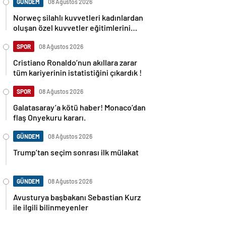
GÜNDEM
08 Ağustos 2026
Norweç silahlı kuvvetleri kadınlardan
oluşan özel kuvvetler eğitimlerini
başlattı.
SPOR
08 Ağustos 2026
Cristiano Ronaldo’nun akıllara zarar
tüm kariyerinin istatistiğini çıkardık !
SPOR
08 Ağustos 2026
Galatasaray’a kötü haber! Monaco’dan
flaş Onyekuru kararı.
GÜNDEM
08 Ağustos 2026
Trump’tan seçim sonrası ilk mülakat
GÜNDEM
08 Ağustos 2026
Avusturya başbakanı Sebastian Kurz
ile ilgili bilinmeyenler