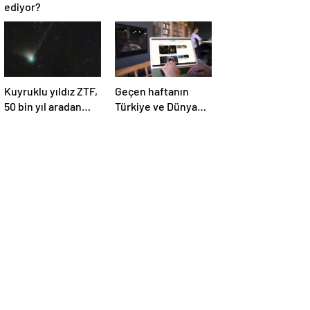
ediyor?
Kuyruklu yıldız ZTF,
Geçen haftanın
50 bin yıl aradan
Türkiye ve Dünya
sonra Dünya’ya ilk
gündemini takip
kez çok yaklaşacak
ettiniz mi?