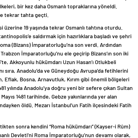
lkeleri, bir kez daha Osmanlı topraklarına yöneldi.
e tekrar tahta geçti.
si üzerine 19 yaşında tekrar Osmanlı tahtına oturdu.
tinopolis’e saldırmak için hazırlıklara başladı ve şehri
Roma (Bizans) İmparatorluğu’na son verdi. Ardından
 Trabzon İmparatorluğu’nu ele geçirip Bizans’ın son iki
473’te, Akkoyunlu hükümdarı Uzun Hasan’ı Otlukbeli
nı sıra, Anadolu’da ve Güneydoğu Avrupa’da fetihlerini
 Eflak, Bosna, Arnavutluk, Kırım gibi önemli bölgeleri
81 yılında Anadolu’ya doğru yeni bir sefere çıkan Sultan
Mayıs 1481 tarihinde, Gebze yakınlarında yer alan
dayken öldü. Mezarı İstanbul’un Fatih ilçesindeki Fatih
ttikten sonra kendini “Roma hükümdarı” (Kayser-i Rûm)
smanlı Devleti’ni Roma İmparatorluğu’nun devamı olarak,