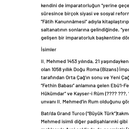
kendini de imparatorluğun “yerine geçen
süresince birçok siyasi ve sosyal refo
”Fâtih Kanunnâmesi” adıyla kitaplaştırıp
saltanatının sonlarına gelindiğinde, “y
gelişen bir imparatorluk başkentine d
İsimler
II. Mehmed 1453 yılında, 21 yaşındayke
olan 1058 yıllık Doğu Roma (Bizans) İmpa
tarafından Orta Çağ’ın sonu ve Yeni Çağ’
”Fethin Babası” anlamına gelen Ebû’l-F
Hükümdar” ve Kayser-i Rûm (???? ???, “
unvanı II. Mehmed’in Rum olduğunu göst
Batı’da Grand Turco (“Büyük Türk”)takma 
Mehmed isimli diğer padişahlarınki gi