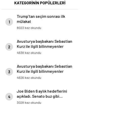
KATEGORİNİN POPÜLERLERİ
Trump’tan seçim sonrası ilk
mülakat
1
8023 kez okundu
Avusturya başbakanı Sebastian
Kurz ile ilgili bilinmeyenler
2
4938 kez okundu
Avusturya başbakanı Sebastian
Kurz ile ilgili bilinmeyenler
3
4926 kez okundu
Joe Biden 6 aylık hedeflerini
açıkladı. Senato buz gibi…
4
3028 kez okundu