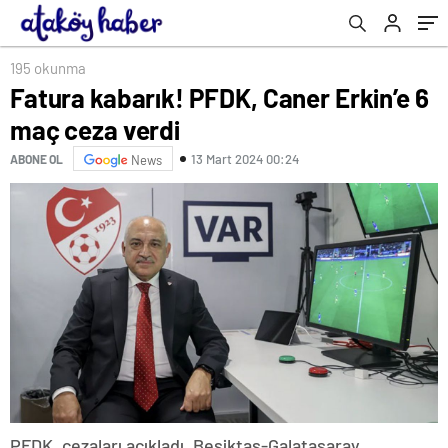
195 okunma
Fatura kabarık! PFDK, Caner Erkin’e 6
maç ceza verdi
13 Mart 2024 00:24
ABONE OL
News
PFDK, cezaları açıkladı. Beşiktaş-Galatasaray