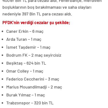
400’er Bin TL para cezası aldı. Fenerbahçe, merdiven
boşluklarının boş bırakılmaması ve saha olayları
nedeniyle 397 Bin TL para cezası aldı.
PFDK’nin verdiği cezalar şu şekilde;
Caner Erkin – 6 maç
Arda Turan – 1 maç
İsmet Taşdemir – 1 maç
Bodrum FK – 2 maç seyircisiz
Beşiktaş – 624 bin TL
Omar Colley – 1 maç
Federico Ceccherini – 3 maç
Marius Mouandilmadji – 2 maç
Burak Yılmaz – 1 maç
Trabzonspor – 320 bin TL