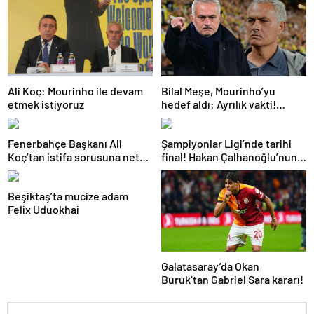
Ali Koç: Mourinho ile devam
Bilal Meşe, Mourinho’yu
etmek istiyoruz
hedef aldı: Ayrılık vakti!
Fenerbahçe’ye teknik
direktör önerisi
Fenerbahçe Başkanı Ali
Şampiyonlar Ligi’nde tarihi
Koç’tan istifa sorusuna net
final! Hakan Çalhanoğlu’nun
yanıt! Mourinho’ya gelen dev
takımı Inter’in rakibi belli oldu
teklifi açıkladı
Beşiktaş’ta mucize adam
Felix Uduokhai
Galatasaray’da Okan
Buruk’tan Gabriel Sara kararı!