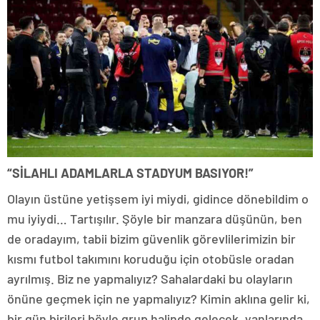
“SİLAHLI ADAMLARLA STADYUM BASIYOR!”
Olayın üstüne yetişsem iyi miydi, gidince dönebildim o
mu iyiydi… Tartışılır. Şöyle bir manzara düşünün, ben
de oradayım, tabii bizim güvenlik görevlilerimizin bir
kısmı futbol takımını koruduğu için otobüsle oradan
ayrılmış. Biz ne yapmalıyız? Sahalardaki bu olayların
önüne geçmek için ne yapmalıyız? Kimin aklına gelir ki,
bir gün birileri böyle grup halinde gelecek, yanlarında