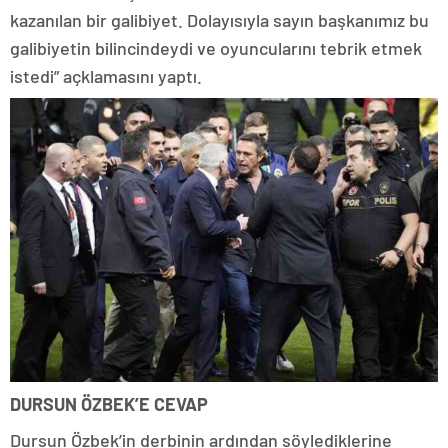
kazanılan bir galibiyet. Dolayısıyla sayın başkanımız bu
galibiyetin bilincindeydi ve oyuncularını tebrik etmek
istedi” açklamasını yaptı.
DURSUN ÖZBEK’E CEVAP
Dursun Özbek’in derbinin ardından söylediklerine