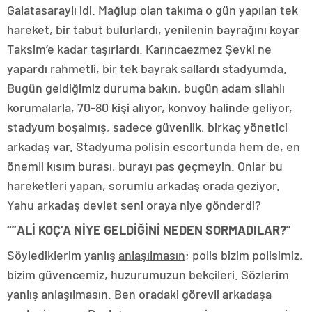
Galatasaraylı idi. Mağlup olan takıma o gün yapılan tek
hareket, bir tabut bulurlardı, yenilenin bayrağını koyar
Taksim’e kadar taşırlardı. Karıncaezmez Şevki ne
yapardı rahmetli, bir tek bayrak sallardı stadyumda.
Bugün geldiğimiz duruma bakın, bugün adam silahlı
korumalarla, 70-80 kişi alıyor, konvoy halinde geliyor,
stadyum boşalmış, sadece güvenlik, birkaç yönetici
arkadaş var. Stadyuma polisin escortunda hem de, en
önemli kısım burası, burayı pas geçmeyin. Onlar bu
hareketleri yapan, sorumlu arkadaş orada geziyor.
Yahu arkadaş devlet seni oraya niye gönderdi?
“”ALİ KOÇ’A NİYE GELDİĞİNİ NEDEN SORMADILAR?”
Söylediklerim yanlış
anlaşılmasın
; polis bizim polisimiz,
bizim güvencemiz, huzurumuzun bekçileri. Sözlerim
yanlış anlaşılmasın. Ben oradaki görevli arkadaşa