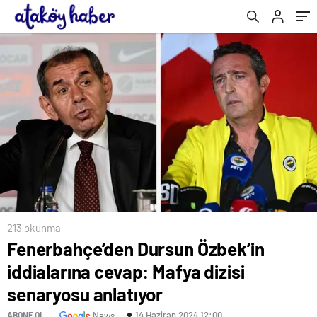
213 okunma
Fenerbahçe’den Dursun Özbek’in
iddialarına cevap: Mafya dizisi
senaryosu anlatıyor
14 Haziran 2024 12:00
ABONE OL
News