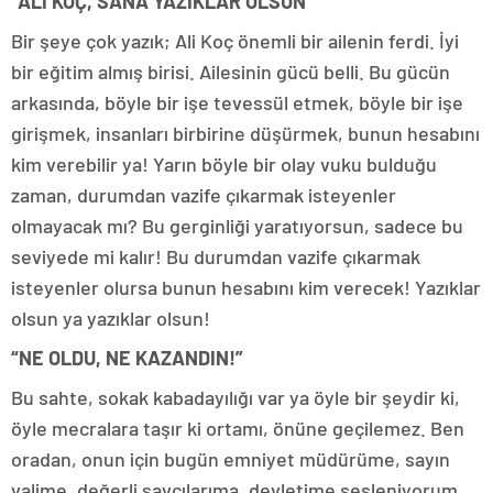
“ALİ KOÇ, SANA YAZIKLAR OLSUN”
Bir şeye çok yazık; Ali Koç önemli bir ailenin ferdi. İyi
bir eğitim almış birisi. Ailesinin gücü belli. Bu gücün
arkasında, böyle bir işe tevessül etmek, böyle bir işe
girişmek, insanları birbirine düşürmek, bunun hesabını
kim verebilir ya! Yarın böyle bir olay vuku bulduğu
zaman, durumdan vazife çıkarmak isteyenler
olmayacak mı? Bu gerginliği yaratıyorsun, sadece bu
seviyede mi kalır! Bu durumdan vazife çıkarmak
isteyenler olursa bunun hesabını kim verecek! Yazıklar
olsun ya yazıklar olsun!
“NE OLDU, NE KAZANDIN!”
Bu sahte, sokak kabadayılığı var ya öyle bir şeydir ki,
öyle mecralara taşır ki ortamı, önüne geçilemez. Ben
oradan, onun için bugün emniyet müdürüme, sayın
valime, değerli savcılarıma, devletime sesleniyorum.