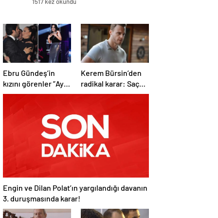
1517 kez okundu
Ebru Gündeş’in
Kerem Bürsin’den
kızını görenler ”Aynı
radikal karar: Saç
Reza Zarrab”
ektirtti!
demekten kendini
alamadı
Engin ve Dilan Polat’ın yargılandığı davanın
3. duruşmasında karar!