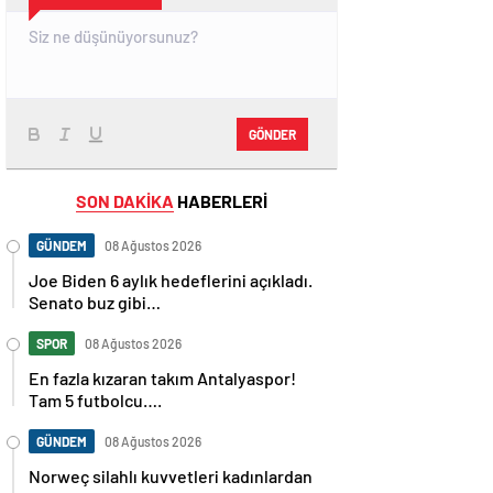
GÖNDER
SON DAKİKA
HABERLERİ
GÜNDEM
08 Ağustos 2026
Joe Biden 6 aylık hedeflerini açıkladı.
Senato buz gibi…
SPOR
08 Ağustos 2026
En fazla kızaran takım Antalyaspor!
Tam 5 futbolcu….
GÜNDEM
08 Ağustos 2026
Norweç silahlı kuvvetleri kadınlardan