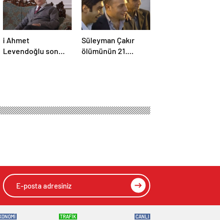
i Ahmet
Süleyman Çakır
Levendoğlu son
ölümünün 21.
yolculuğuna
yılında unutulmadı
uğurlandı
KONOMİ
TRAFİK
CANLI