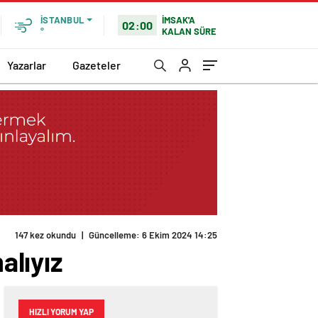
İMSAK'A
İSTANBUL
02:00
KALAN SÜRE
°
Yazarlar
Gazeteler
147 kez okundu
|
Güncelleme: 6 Ekim 2024 14:25
alıyız
HIZLI YORUM YAP