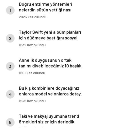
Doğru emzirme yöntemleri
nelerdir, sütün yettiği nasıl
1
anlaşılır?
2023 kez okundu
Taylor Swift yeni albüm planları
için düğmeye bastığını sosyal
2
medyadan duyurdu!
1632 kez okundu
Annelik duygusunun ortak
tanımı diyebileceğimiz 10 başlık.
3
1601 kez okundu
Bu kış kombinlere doyacağınız
onlarca model ve onlarca detay.
4
1549 kez okundu
Takı ve makyaj uyumuna trend
örnekleri sizler için derledik.
5