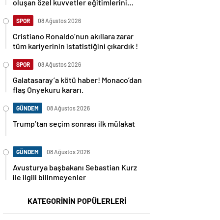
oluşan özel kuvvetler eğitimlerini
başlattı.
SPOR
08 Ağustos 2026
Cristiano Ronaldo’nun akıllara zarar
tüm kariyerinin istatistiğini çıkardık !
SPOR
08 Ağustos 2026
Galatasaray’a kötü haber! Monaco’dan
flaş Onyekuru kararı.
GÜNDEM
08 Ağustos 2026
Trump’tan seçim sonrası ilk mülakat
GÜNDEM
08 Ağustos 2026
Avusturya başbakanı Sebastian Kurz
ile ilgili bilinmeyenler
KATEGORİNİN POPÜLERLERİ