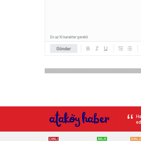
En az 10 karakter gerekli
Gönder
Ha
ed
CANLI
ANLIK
GÜNLÜ