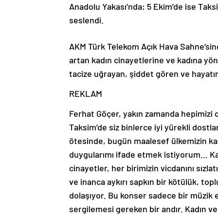
Anadolu Yakası’nda; 5 Ekim’de ise Taksi
seslendi.
AKM Türk Telekom Açık Hava Sahne’si
artan kadın cinayetlerine ve kadına yö
tacize uğrayan, şiddet gören ve hayatın
REKLAM
Ferhat Göçer, yakın zamanda hepimizi d
Taksim’de siz binlerce iyi yürekli dostl
ötesinde, bugün maalesef ülkemizin kar
duygularımı ifade etmek istiyorum… Kad
cinayetler, her birimizin vicdanını sızl
ve inanca aykırı sapkın bir kötülük, to
dolaşıyor. Bu konser sadece bir müzik e
sergilemesi gereken bir andır. Kadın ve 