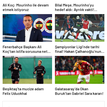
Ali Koç: Mourinho ile devam
Bilal Meşe, Mourinho’yu
etmek istiyoruz
hedef aldı: Ayrılık vakti!
Fenerbahçe’ye teknik
direktör önerisi
Fenerbahçe Başkanı Ali
Şampiyonlar Ligi’nde tarihi
Koç’tan istifa sorusuna net
final! Hakan Çalhanoğlu’nun
yanıt! Mourinho’ya gelen dev
takımı Inter’in rakibi belli oldu
teklifi açıkladı
Beşiktaş’ta mucize adam
Galatasaray’da Okan
Felix Uduokhai
Buruk’tan Gabriel Sara kararı!