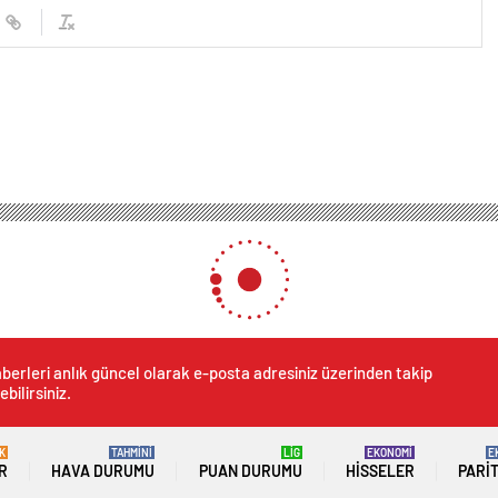
ile ‘Her Şey Çok Güzel Olacak’, izleyicilerle 4 K olarak buluşacak
y Çok Güzel Olacak’, izleyici