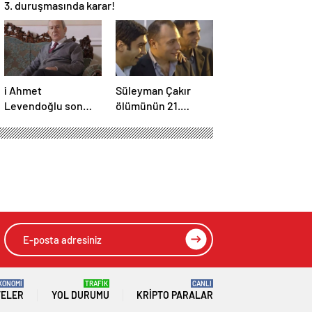
3. duruşmasında karar!
i Ahmet
Süleyman Çakır
Levendoğlu son
ölümünün 21.
yolculuğuna
yılında unutulmadı
uğurlandı
lerle 4 K olarak
HIZLI YORUM YAP