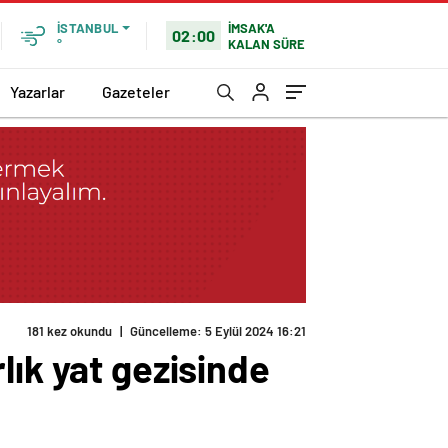
İMSAK'A
İSTANBUL
02:00
KALAN SÜRE
°
Yazarlar
Gazeteler
lık yat gezisinde