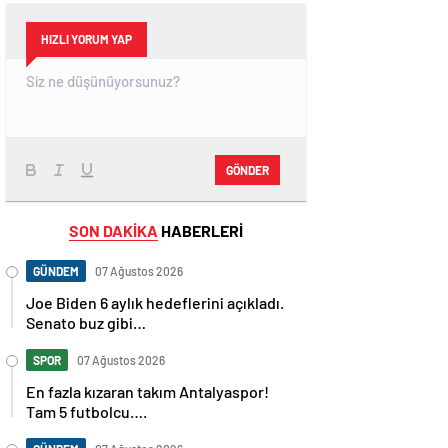
HIZLI YORUM YAP
GÖNDER
SON DAKİKA
HABERLERİ
GÜNDEM
07 Ağustos 2026
Joe Biden 6 aylık hedeflerini açıkladı.
Senato buz gibi…
SPOR
07 Ağustos 2026
En fazla kızaran takım Antalyaspor!
Tam 5 futbolcu….