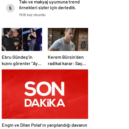
Takı ve makyaj uyumuna trend
örnekleri sizler için derledik.
5
1516 kez okundu
Ebru Gündeş’in
Kerem Bürsin’den
kızını görenler ”Aynı
radikal karar: Saç
Reza Zarrab”
ektirtti!
demekten kendini
alamadı
Engin ve Dilan Polat’ın yargılandığı davanın