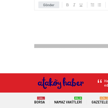
Gönder
Ataköy Haber
Magazin
Anne Çocuk
‘Eşkıya’ 
‘Eşkıya’ ile ‘Her Şe
buluşacak