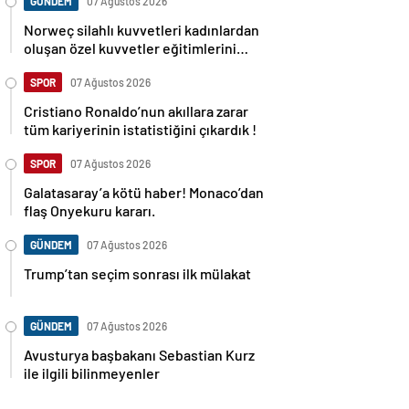
GÜNDEM
07 Ağustos 2026
Norweç silahlı kuvvetleri kadınlardan
oluşan özel kuvvetler eğitimlerini
başlattı.
SPOR
07 Ağustos 2026
Cristiano Ronaldo’nun akıllara zarar
tüm kariyerinin istatistiğini çıkardık !
SPOR
07 Ağustos 2026
Galatasaray’a kötü haber! Monaco’dan
flaş Onyekuru kararı.
GÜNDEM
07 Ağustos 2026
Trump’tan seçim sonrası ilk mülakat
GÜNDEM
07 Ağustos 2026
Avusturya başbakanı Sebastian Kurz
ile ilgili bilinmeyenler