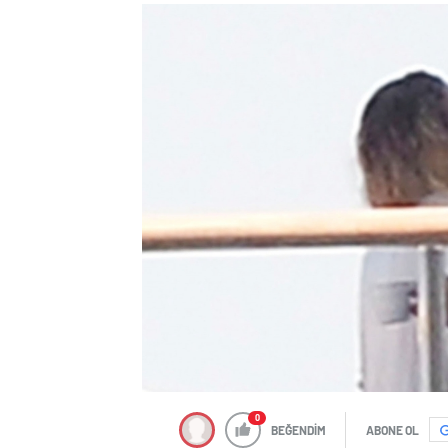
0
BEĞENDİM
ABONE OL