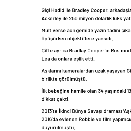
Gigi Hadid ile Bradley Cooper, arkada
Ackerley ile 250 milyon dolarlık lüks yatl
Multiverse adlı gemide yazın tadını çıka
öpüşürken objektiflere yansıdı.
Çifte ayrıca Bradlay Cooper’ın Rus model
Lea da onlara eşlik etti.
Aşklarını kameralardan uzak yaşayan Gig
birlikte görülmüştü.
İlk bebeğine hamile olan 34 yaşındaki ‘B
dikkat çekti.
2013’te İkinci Dünya Savaşı draması ‘Aş
2016’da evlenen Robbie ve film yapımc
duyurulmuştu.