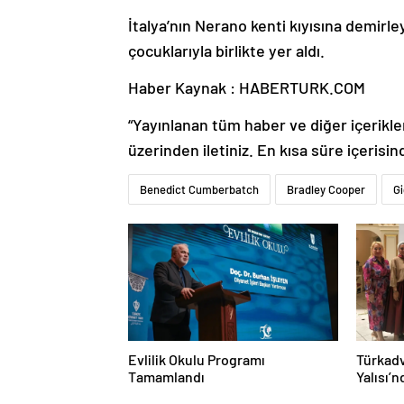
İtalya’nın Nerano kenti kıyısına demirl
çocuklarıyla birlikte yer aldı.
Haber Kaynak : HABERTURK.COM
“Yayınlanan tüm haber ve diğer içerikler i
üzerinden iletiniz. En kısa süre içerisin
Benedict Cumberbatch
Bradley Cooper
Gi
Evlilik Okulu Programı
Türkadv
Tamamlandı
Yalısı’