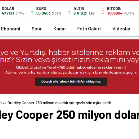
DOLAR
EURO
ALTIN
BITCOIN
47,7133
55,0403
6.619,21
3089964
0.17%
0.03%
1,95
-0,10%
Ekonomi
Spor
Kadın
Foto Galeri
Videolar
d ve Bradley Cooper 250 milyon dolarlık yat gezisinde aşka geldi
ley Cooper 250 milyon dolar