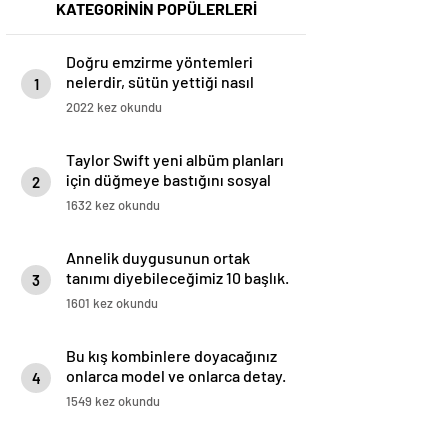
KATEGORİNİN POPÜLERLERİ
Doğru emzirme yöntemleri
nelerdir, sütün yettiği nasıl
1
anlaşılır?
2022 kez okundu
Taylor Swift yeni albüm planları
için düğmeye bastığını sosyal
2
medyadan duyurdu!
1632 kez okundu
Annelik duygusunun ortak
tanımı diyebileceğimiz 10 başlık.
3
1601 kez okundu
Bu kış kombinlere doyacağınız
onlarca model ve onlarca detay.
4
1549 kez okundu