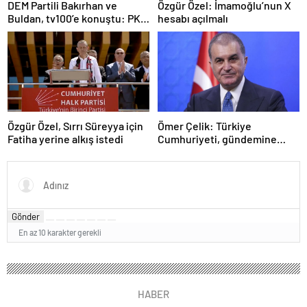
DEM Partili Bakırhan ve
Özgür Özel: İmamoğlu’nun X
Buldan, tv100’e konuştu: PKK
hesabı açılmalı
ne zaman kendini feshedecek
Özgür Özel, Sırrı Süreyya için
Ömer Çelik: Türkiye
Fatiha yerine alkış istedi
Cumhuriyeti, gündemine
hakimdir
Gönder
En az 10 karakter gerekli
HABER