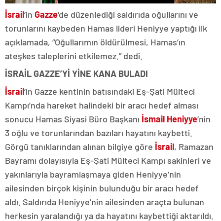
İsrail
‘in
Gazze
‘de düzenlediği saldırıda oğullarını ve
torunlarını kaybeden Hamas lideri Heniyye yaptığı ilk
açıklamada, “Oğullarımın öldürülmesi, Hamas’ın
ateşkes taleplerini etkilemez.” dedi.
İSRAİL GAZZE’Yİ YİNE KANA BULADI
İsrail
‘in Gazze kentinin batısındaki Eş-Şati Mülteci
Kampı’nda hareket halindeki bir aracı hedef alması
sonucu Hamas Siyasi Büro Başkanı
İsmail Heniyye
‘nin
3 oğlu ve torunlarından bazıları hayatını kaybetti.
Görgü tanıklarından alınan bilgiye göre
İsrail
, Ramazan
Bayramı dolayısıyla Eş-Şati Mülteci Kampı sakinleri ve
yakınlarıyla bayramlaşmaya giden Heniyye’nin
ailesinden birçok kişinin bulunduğu bir aracı hedef
aldı. Saldırıda Heniyye’nin ailesinden araçta bulunan
herkesin yaralandığı ya da hayatını kaybettiği aktarıldı.