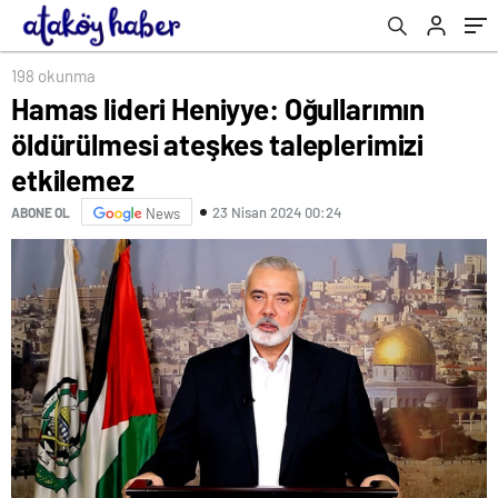
198 okunma
Hamas lideri Heniyye: Oğullarımın
öldürülmesi ateşkes taleplerimizi
etkilemez
23 Nisan 2024 00:24
ABONE OL
News