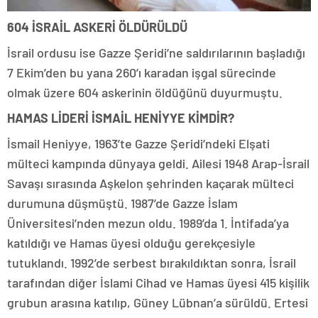
604 İSRAİL ASKERİ ÖLDÜRÜLDÜ
İsrail ordusu ise Gazze Şeridi’ne saldırılarının başladığı
7 Ekim’den bu yana 260’ı karadan işgal sürecinde
olmak üzere 604 askerinin öldüğünü duyurmuştu.
HAMAS LİDERİ İSMAİL HENİYYE KİMDİR?
İsmail Heniyye, 1963’te Gazze Şeridi’ndeki Elşati
mülteci kampında dünyaya geldi. Ailesi 1948 Arap-İsrail
Savaşı sırasında Aşkelon şehrinden kaçarak mülteci
durumuna düşmüştü. 1987’de Gazze İslam
Üniversitesi’nden mezun oldu. 1989’da 1. İntifada’ya
katıldığı ve Hamas üyesi olduğu gerekçesiyle
tutuklandı. 1992’de serbest bırakıldıktan sonra, İsrail
tarafından diğer İslami Cihad ve Hamas üyesi 415 kişilik
grubun arasına katılıp, Güney Lübnan’a sürüldü. Ertesi