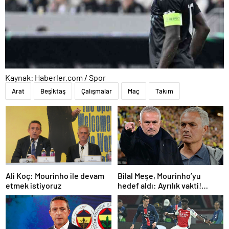
Kaynak: Haberler.com / Spor
Arat
Beşiktaş
Çalışmalar
Maç
Takım
Ali Koç: Mourinho ile devam
Bilal Meşe, Mourinho’yu
etmek istiyoruz
hedef aldı: Ayrılık vakti!
Fenerbahçe’ye teknik
direktör önerisi