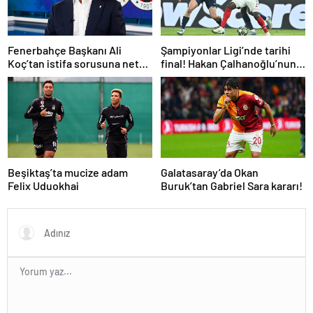
Fenerbahçe Başkanı Ali
Şampiyonlar Ligi’nde tarihi
Koç’tan istifa sorusuna net
final! Hakan Çalhanoğlu’nun
yanıt! Mourinho’ya gelen dev
takımı Inter’in rakibi belli oldu
teklifi açıkladı
Beşiktaş’ta mucize adam
Galatasaray’da Okan
Felix Uduokhai
Buruk’tan Gabriel Sara kararı!