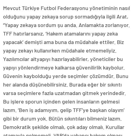
Mevcut Türkiye Futbol Federasyonu yönetiminin nasıl
olduğunu yapay zekaya sorup sormadığıyla ilgili Arat,
“Yapay zekaya sordum şu anda. Anlamakta zorlanıyor.
TFF hatırlarsanız, ‘Hakem atamalarını yapay zeka
yapacak’ demişti ama buna da müdahale ettiler. Biz
yapay zekayı kullanırken müdahale etmemeliyiz.
Yazılımcılar altyapıyı hazırlayabilirler, yöneticiler bu
yapıyı yönlendirmeye kalkarsa güvenilirlik kaybolur.
Güvenin kaybolduğu yerde seçimler çözümdür. Bunu
her alanda düşünebilirsiniz. Burada eğer bir sıkıntı
varsa seçimlere fazla uzatmadan gitmek yerindedir.
Bu işlere sporun içinden gelen insanların gelmesi
lazım. ‘Ben iş adamıyım, gelip TFF’ye başkan olayım’
gibi bir durum yok. Bütün sıkıntıları bilmeniz lazım.
Demokratik şekilde olmalı, çok aday olmalı. Kurullar
atamayla gelmemeli. VAR’da yabancı hakem olması