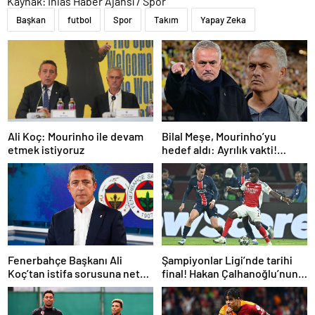
Kaynak: İhlas Haber Ajansı / Spor
Başkan
futbol
Spor
Takım
Yapay Zeka
Ali Koç: Mourinho ile devam
Bilal Meşe, Mourinho’yu
etmek istiyoruz
hedef aldı: Ayrılık vakti!
Fenerbahçe’ye teknik
direktör önerisi
Fenerbahçe Başkanı Ali
Şampiyonlar Ligi’nde tarihi
Koç’tan istifa sorusuna net
final! Hakan Çalhanoğlu’nun
yanıt! Mourinho’ya gelen dev
takımı Inter’in rakibi belli oldu
teklifi açıkladı