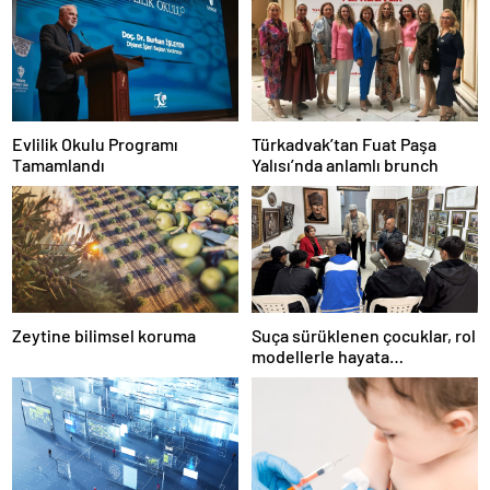
Evlilik Okulu Programı
Türkadvak’tan Fuat Paşa
Tamamlandı
Yalısı’nda anlamlı brunch
Zeytine bilimsel koruma
Suça sürüklenen çocuklar, rol
modellerle hayata
hazırlanıyor