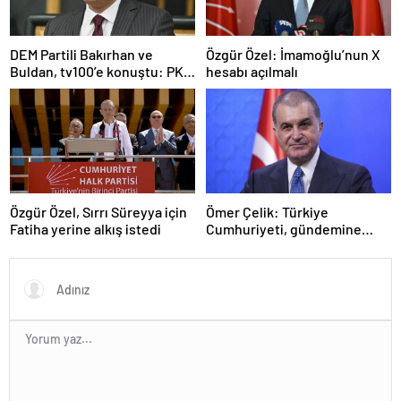
DEM Partili Bakırhan ve
Özgür Özel: İmamoğlu’nun X
Buldan, tv100’e konuştu: PKK
hesabı açılmalı
ne zaman kendini feshedecek
Özgür Özel, Sırrı Süreyya için
Ömer Çelik: Türkiye
Fatiha yerine alkış istedi
Cumhuriyeti, gündemine
hakimdir